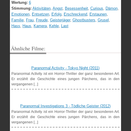
Wertung:
6
Stimmung:
Aktivitäten
,
Angst
,
Besessenheit
,
Curious
,
Dämon
,
Emotionen
,
Entsetzen
,
Erfolg
,
Erschreckend
,
Erstaunen
,
Familie
,
Frau
,
Freude
,
Geisterjäger
,
Ghostbusters
,
Grusel
,
Hass
,
Haus
,
Kamera
,
Kehle
,
Last
Ähnliche Filme:
Paranormal Activity - Tokyo Night (2011)
Paranormal Activity ist ein Horror-Thriller der ganz besonderen Art.
Er erzählt die Geschichte eines jungen Pärchens, das in den
vergangenen [...]
Paranormal Investigations 3 - Tödliche Geister (2012)
Paranormal Activity ist ein Horror-Thriller der ganz besonderen Art.
Er erzählt die Geschichte eines jungen Pärchens, das in den
vergangenen [...]