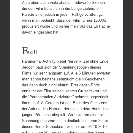
Also eben auch viele absolut irrelevante Szenen,
die den Film künstlich in die Länge ziehen. 6
Punkte sind jedoch in jedem Fall gerechtfertigt,
wenn man bedenkt, dass der Film für nur 15000$
produziert wurde und bisher mehr als das 16 Fache
davon eingespielt hat.
F
:
azit
Paranormal Activity bietet Nervenkitzel ohne Ende.
Jedoch baut sich der Spannungsbogen dieses
Films nur sehr langsam auf. Alle 5 Minuten erwartet
man schon beinahe sehnsüchtig ein Geschehen,
das dann doch nicht eintritt. Erst gegen Ende
entfaltet der Film seinen wahren Gruselfaktor und
die “Paranormalen Aktivitäten” nehmen ungezügelt
ihren Lauf. Außerdem ist das Ende des Films erst
der Anfang des Horrors, der sich in dem Haus des
jungen Pärchens abspielt. Wir erwarten also mit
Spannung den vermutlich deutlich besseren 2. Teil
dieses Horror Schockers, welcher am 04.10.2010
natürlich um Mitternacht in den deutschen Kinos