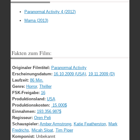
Paranormal Activity 4 (2012)
Mama (2013)
Fakten zum Film:
Originaler Filmtitel:
Paranormal Activity
Erscheinungsdatum:
16.10.2009 (USA)
,
19.11.2009 (D)
Laufzeit:
86 Min.
Genre:
Horror
,
Thriller
FSK-Freigabe:
16
Produktionsland:
USA
Produktionskosten:
15.000$
Einnahmen:
193.356.987$
Regisseur:
Oren Peli
Schauspieler:
Amber Armstrong
,
Katie Featherston
,
Mark
Fredrichs
,
Micah Sloat
,
Tim Piper
Komponist:
Unbekannt