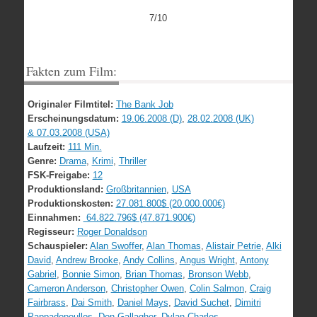
7/10
Fakten zum Film:
Originaler Filmtitel:
The Bank Job
Erscheinungsdatum:
19.06.2008 (D)
,
28.02.2008 (UK)
& 07.03.2008 (USA)
Laufzeit:
111 Min.
Genre:
Drama
,
Krimi
,
Thriller
FSK-Freigabe:
12
Produktionsland:
Großbritannien
,
USA
Produktionskosten:
27.081.800$ (20.000.000€)
Einnahmen:
64.822.796$ (47.871.900€)
Regisseur:
Roger Donaldson
Schauspieler:
Alan Swoffer
,
Alan Thomas
,
Alistair Petrie
,
Alki
David
,
Andrew Brooke
,
Andy Collins
,
Angus Wright
,
Antony
Gabriel
,
Bonnie Simon
,
Brian Thomas
,
Bronson Webb
,
Cameron Anderson
,
Christopher Owen
,
Colin Salmon
,
Craig
Fairbrass
,
Dai Smith
,
Daniel Mays
,
David Suchet
,
Dimitri
Pappadopoullos
,
Don Gallagher
,
Dylan Charles