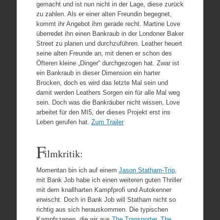
gemacht und ist nun nicht in der Lage, diese zurück
zu zahlen. Als er einer alten Freundin begegnet,
kommt ihr Angebot ihm gerade recht. Martine Love
überredet ihn einen Bankraub in der Londoner Baker
Street zu planen und durchzuführen. Leather heuert
seine alten Freunde an, mit denen er schon des
Öfteren kleine „Dinger“ durchgezogen hat. Zwar ist
ein Bankraub in dieser Dimension ein harter
Brocken, doch es wird das letzte Mal sein und
damit werden Leathers Sorgen ein für alle Mal weg
sein. Doch was die Bankräuber nicht wissen, Love
arbeitet für den MI5, der dieses Projekt erst ins
Leben gerufen hat.
Zum Trailer
F
ilmkritik:
Momentan bin ich auf einem
Jason Statham-Trip
,
mit Bank Job habe ich einen weiteren guten Thriller
mit dem knallharten Kampfprofi und Autokenner
erwischt. Doch in Bank Job will Statham nicht so
richtig aus sich herauskommen. Die typischen
Kampfszenen, die wir aus
The Transporter
,
The