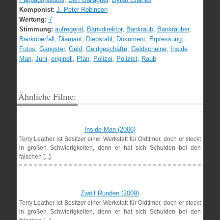
Komponist:
J. Peter Robinson
Wertung:
7
Stimmung:
aufregend
,
Bankdirektor
,
Bankraub
,
Bankräuber
,
Banküberfall
,
Diamant
,
Diebstahl
,
Dokument
,
Erpressung
,
Fotos
,
Gangster
,
Geld
,
Geldgeschäfte
,
Geldscheine
,
Inside
Man
,
Juni
,
originell
,
Plan
,
Polizei
,
Polizist
,
Raub
Ähnliche Filme:
Inside Man (2006)
Terry Leather ist Besitzer einer Werkstatt für Oldtimer, doch er steckt
in großen Schwierigkeiten, denn er hat sich Schulden bei den
falschen [...]
Zwölf Runden (2009)
Terry Leather ist Besitzer einer Werkstatt für Oldtimer, doch er steckt
in großen Schwierigkeiten, denn er hat sich Schulden bei den