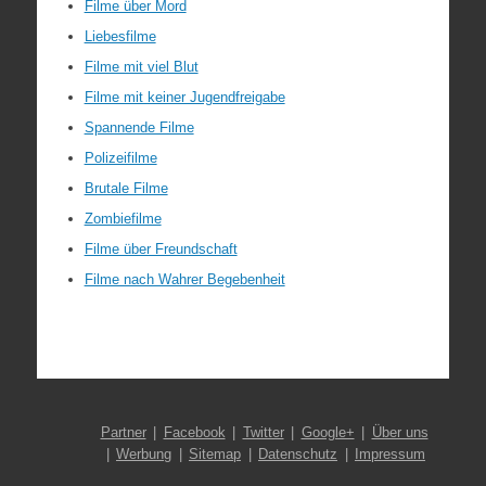
Filme über Mord
Liebesfilme
Filme mit viel Blut
Filme mit keiner Jugendfreigabe
Spannende Filme
Polizeifilme
Brutale Filme
Zombiefilme
Filme über Freundschaft
Filme nach Wahrer Begebenheit
Partner
Facebook
Twitter
Google+
Über uns
Werbung
Sitemap
Datenschutz
Impressum