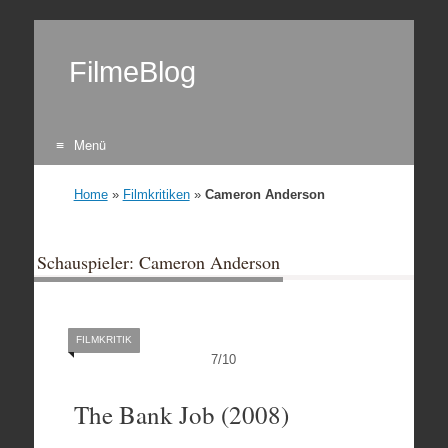
FilmeBlog
Menü
Zum Inhalt springen
Home
»
Filmkritiken
»
Cameron Anderson
Schauspieler: Cameron Anderson
FILMKRITIK
7
/
10
The Bank Job (2008)