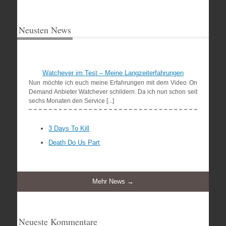
Neusten News
Watchever im Test – Meine Langzeiterfahrungen
Nun möchte ich euch meine Erfahrungen mit dem Video On
Demand Anbieter Watchever schildern. Da ich nun schon seit
sechs Monaten den Service [...]
3 Days To Kill
Death Do Us Part
Mehr News →
Neueste Kommentare