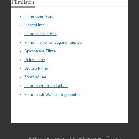
Filmlisten
Filme über Mord
Liebesfilme
Filme mit viel Blut
Filme mit keiner Jugendfreigabe
Spannende Filme
Polizeifilme
Brutale Filme
Zombiefilme
Filme über Freundschaft
Filme nach Wahrer Begebenheit
Partner
Facebook
Twitter
Google+
Über uns