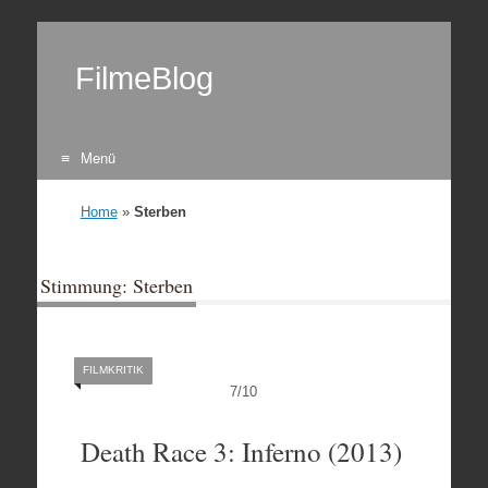
FilmeBlog
Menü
Zum Inhalt springen
Home
»
Sterben
Stimmung: Sterben
FILMKRITIK
7
/
10
Death Race 3: Inferno (2013)