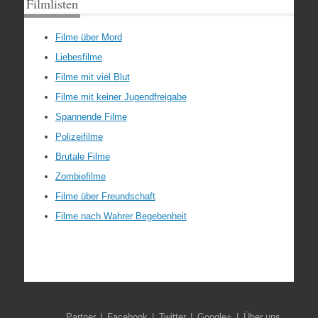
Filmlisten
Filme über Mord
Liebesfilme
Filme mit viel Blut
Filme mit keiner Jugendfreigabe
Spannende Filme
Polizeifilme
Brutale Filme
Zombiefilme
Filme über Freundschaft
Filme nach Wahrer Begebenheit
Partner
Facebook
Twitter
Google+
Über uns