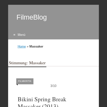
FilmeBlog
Menü
Zum Inhalt springen
Home
»
Massaker
Stimmung: Massaker
FILMKRITIK
3
/
10
Bikini Spring Break
Massaker (2013)