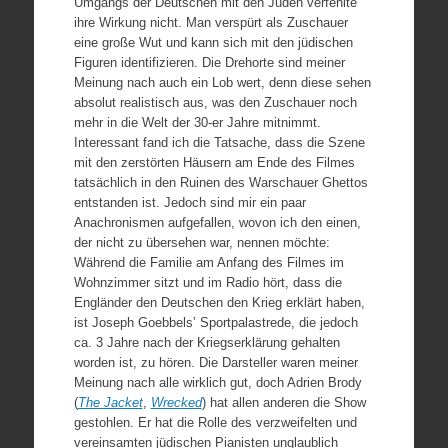
Umgangs der Deutschen mit den Juden verfehlte
ihre Wirkung nicht. Man verspürt als Zuschauer
eine große Wut und kann sich mit den jüdischen
Figuren identifizieren. Die Drehorte sind meiner
Meinung nach auch ein Lob wert, denn diese sehen
absolut realistisch aus, was den Zuschauer noch
mehr in die Welt der 30-er Jahre mitnimmt.
Interessant fand ich die Tatsache, dass die Szene
mit den zerstörten Häusern am Ende des Filmes
tatsächlich in den Ruinen des Warschauer Ghettos
entstanden ist. Jedoch sind mir ein paar
Anachronismen aufgefallen, wovon ich den einen,
der nicht zu übersehen war, nennen möchte:
Während die Familie am Anfang des Filmes im
Wohnzimmer sitzt und im Radio hört, dass die
Engländer den Deutschen den Krieg erklärt haben,
ist Joseph Goebbels’ Sportpalastrede, die jedoch
ca. 3 Jahre nach der Kriegserklärung gehalten
worden ist, zu hören. Die Darsteller waren meiner
Meinung nach alle wirklich gut, doch Adrien Brody
(
The Jacket
,
Wrecked
) hat allen anderen die Show
gestohlen. Er hat die Rolle des verzweifelten und
vereinsamten jüdischen Pianisten unglaublich