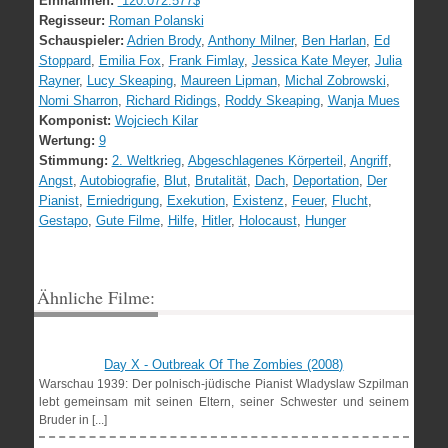
Einnahmen:
120.072.577$
Regisseur:
Roman Polanski
Schauspieler:
Adrien Brody
,
Anthony Milner
,
Ben Harlan
,
Ed
Stoppard
,
Emilia Fox
,
Frank Fimlay
,
Jessica Kate Meyer
,
Julia
Rayner
,
Lucy Skeaping
,
Maureen Lipman
,
Michal Zobrowski
,
Nomi Sharron
,
Richard Ridings
,
Roddy Skeaping
,
Wanja Mues
Komponist:
Wojciech Kilar
Wertung:
9
Stimmung:
2. Weltkrieg
,
Abgeschlagenes Körperteil
,
Angriff
,
Angst
,
Autobiografie
,
Blut
,
Brutalität
,
Dach
,
Deportation
,
Der
Pianist
,
Erniedrigung
,
Exekution
,
Existenz
,
Feuer
,
Flucht
,
Gestapo
,
Gute Filme
,
Hilfe
,
Hitler
,
Holocaust
,
Hunger
Ähnliche Filme:
Day X - Outbreak Of The Zombies (2008)
Warschau 1939: Der polnisch-jüdische Pianist Wladyslaw Szpilman
lebt gemeinsam mit seinen Eltern, seiner Schwester und seinem
Bruder in [...]