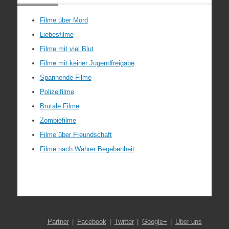
Filme über Mord
Liebesfilme
Filme mit viel Blut
Filme mit keiner Jugendfreigabe
Spannende Filme
Polizeifilme
Brutale Filme
Zombiefilme
Filme über Freundschaft
Filme nach Wahrer Begebenheit
Partner
Facebook
Twitter
Google+
Über uns