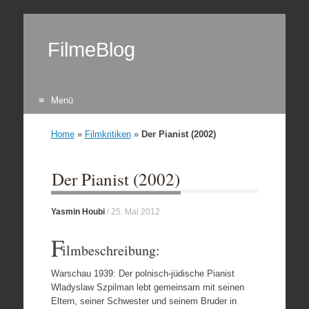
FilmeBlog
Menü
Zum Inhalt springen
Home
»
Filmkritiken
»
Der Pianist (2002)
Der Pianist (2002)
Yasmin Houbi
/
25. Mai 2012
F
ilmbeschreibung:
Warschau 1939: Der polnisch-jüdische Pianist
Wladyslaw Szpilman lebt gemeinsam mit seinen
Eltern, seiner Schwester und seinem Bruder in