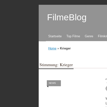
FilmeBlog
Zum Inhalt springen
Startseite
Top Filme
Genre
Filmkr
Home
»
Krieger
Stimmung: Krieger
NEWS
W