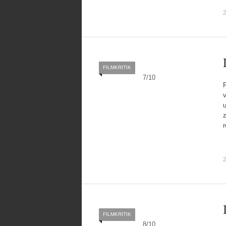
FILMKRITIK
7
/
10
v
u
z
FILMKRITIK
8
/
10