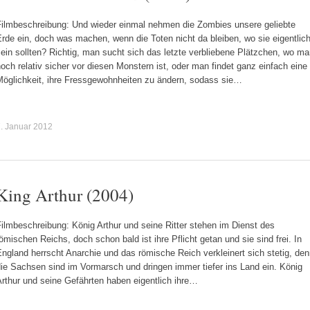
Filmbeschreibung: Und wieder einmal nehmen die Zombies unsere geliebte
rde ein, doch was machen, wenn die Toten nicht da bleiben, wo sie eigentlic
ein sollten? Richtig, man sucht sich das letzte verbliebene Plätzchen, wo m
och relativ sicher vor diesen Monstern ist, oder man findet ganz einfach eine
Möglichkeit, ihre Fressgewohnheiten zu ändern, sodass sie…
. Januar 2012
King Arthur (2004)
ilmbeschreibung: König Arthur und seine Ritter stehen im Dienst des
ömischen Reichs, doch schon bald ist ihre Pflicht getan und sie sind frei. In
ngland herrscht Anarchie und das römische Reich verkleinert sich stetig, de
ie Sachsen sind im Vormarsch und dringen immer tiefer ins Land ein. König
rthur und seine Gefährten haben eigentlich ihre…