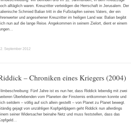
och alltäglich waren. Kreuzritter verteidigen die Herrschaft in Jerusalem. Der
talienische Schmied Balian tritt in die Fußstapfen seines Vaters, der ein
hrenwerter und angesehener Kreuzritter im heiligen Land war. Balian begibt
ich nun auf die lange Reise. Angekommen in seinem Zielort, dient er einem
jungen…
22. September 2012
Riddick – Chroniken eines Kriegers (2004)
ilmbeschreibung: Fünf Jahre ist es nun her, dass Riddick lebendig mit zwei
weiteren Überlebenden vom Planeten der Finsternis entkommen konnte und
ich seitdem – völlig auf sich allein gestellt – von Planet zu Planet bewegt.
tändig gejagt von unzähligen Kopfgeldjägern geht Riddick nun allerdings
einem seiner Widersacher beinahe Netz und muss feststellen, dass das
Kopfgeld…