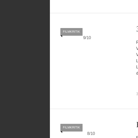
FILMKRITIK
9
/
10
V
V
L
L
FILMKRITIK
8
/
10