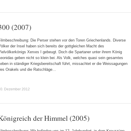
300 (2007)
Filmbeschreibung: Die Perser stehen vor den Toren Griechenlands. Diverse
ölker der Insel haben sich bereits der gottgleichen Macht des
ielvölkerkönigs Xerxes I gebeugt. Doch die Spartaner unter ihrem König
eonidas geben nicht so klein bei. Als Volk, welches quasi sein gesamtes
eben in ständiger Kriegsbereitschaft führt, missachtet er die Weissagungen
des Orakels und die Ratschläge…
30. Dezember 2012
Königreich der Himmel (2005)
Filmbeschreibung: Wir befinden uns im 12. Jahrhundert, in dem Kreuzzüge