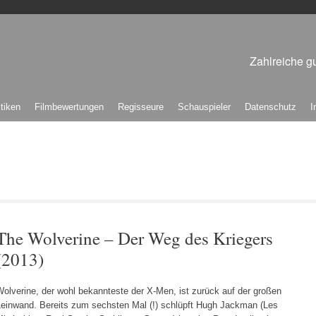
Zahlreiche gu
itiken
Filmbewertungen
Regisseure
Schauspieler
Datenschutz
I
The Wolverine – Der Weg des Kriegers
(2013)
olverine, der wohl bekannteste der X-Men, ist zurück auf der großen
Leinwand. Bereits zum sechsten Mal (!) schlüpft Hugh Jackman (Les