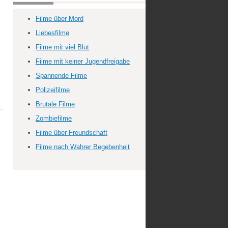
Filme über Mord
Liebesfilme
Filme mit viel Blut
Filme mit keiner Jugendfreigabe
Spannende Filme
Polizeifilme
Brutale Filme
Zombiefilme
Filme über Freundschaft
Filme nach Wahrer Begebenheit