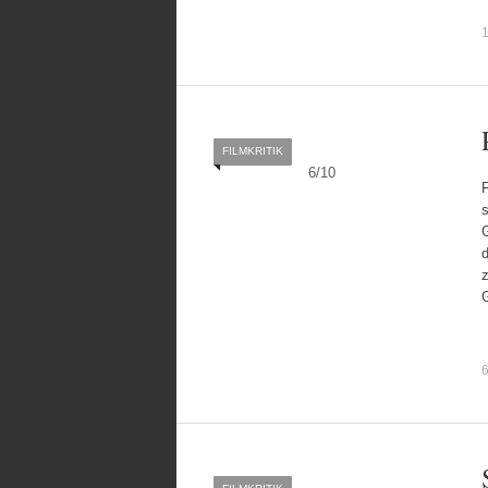
1
FILMKRITIK
6
/
10
6