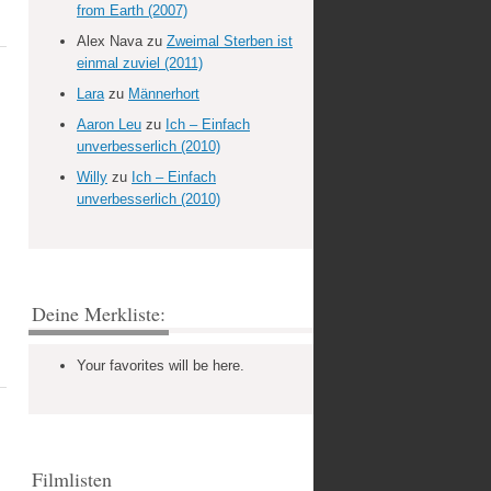
from Earth (2007)
Alex Nava
zu
Zweimal Sterben ist
einmal zuviel (2011)
Lara
zu
Männerhort
Aaron Leu
zu
Ich – Einfach
unverbesserlich (2010)
Willy
zu
Ich – Einfach
unverbesserlich (2010)
Deine Merkliste:
Your favorites will be here.
Filmlisten