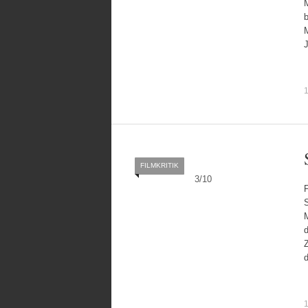
M
b
1
FILMKRITIK
3
/
10
F
M
Z
1