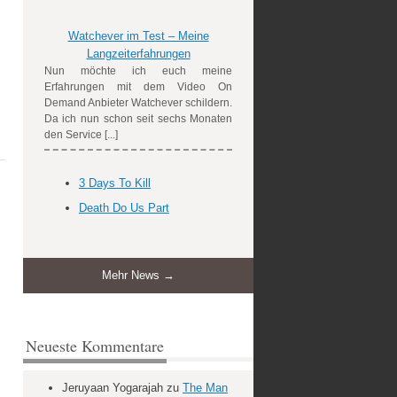
Watchever im Test – Meine
Langzeiterfahrungen
Nun möchte ich euch meine
Erfahrungen mit dem Video On
Demand Anbieter Watchever schildern.
Da ich nun schon seit sechs Monaten
den Service [...]
3 Days To Kill
Death Do Us Part
Mehr News →
Neueste Kommentare
Jeruyaan Yogarajah
zu
The Man