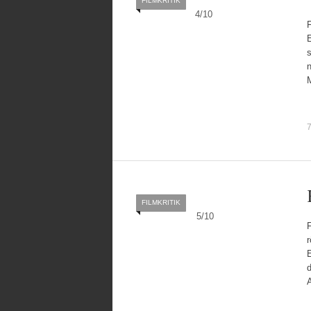
FILMKRITIK
4
/
10
E
s
n
7
FILMKRITIK
5
/
10
F
r
E
d
A