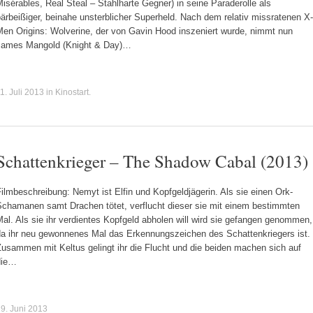
isérables, Real Steal – Stahlharte Gegner) in seine Paraderolle als
ärbeißiger, beinahe unsterblicher Superheld. Nach dem relativ missratenen X-
Men Origins: Wolverine, der von Gavin Hood inszeniert wurde, nimmt nun
James Mangold (Knight & Day)…
1. Juli 2013
in
Kinostart
.
Schattenkrieger – The Shadow Cabal (2013)
ilmbeschreibung: Nemyt ist Elfin und Kopfgeldjägerin. Als sie einen Ork-
Schamanen samt Drachen tötet, verflucht dieser sie mit einem bestimmten
al. Als sie ihr verdientes Kopfgeld abholen will wird sie gefangen genommen,
da ihr neu gewonnenes Mal das Erkennungszeichen des Schattenkriegers ist.
usammen mit Keltus gelingt ihr die Flucht und die beiden machen sich auf
die…
9. Juni 2013