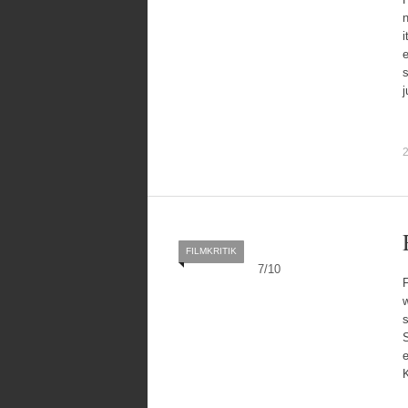
n
i
e
s
FILMKRITIK
7
/
10
F
s
S