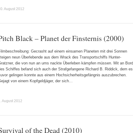
0. August 2012
Pitch Black – Planet der Finsternis (2000)
Filmbeschreibung: Gecrasht auf einem einsamen Planeten mit drei Sonnen
steigen neun Überlebende aus dem Wrack des Transportschiffs Hunter-
Gratzner, die von nun an ums nackte Überleben kämpfen müssen. Mit an Bor
des Schiffes befand sich auch der Strafgefangene Richard B. Riddick, dem es
zuvor gelingen konnte aus einem Hochsicherheitsgefängnis auszubrechen.
Gejagt von einem Kopfgeldjäger, der sich…
. August 2012
Survival of the Dead (2010)