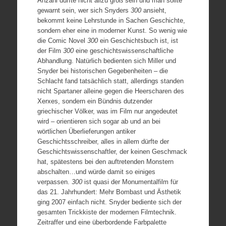
Anzahl dürfte nicht allzu groß sein und man sollte
gewarnt sein, wer sich Snyders
300
ansieht,
bekommt keine Lehrstunde in Sachen Geschichte,
sondern eher eine in moderner Kunst. So wenig wie
die Comic Novel
300
ein Geschichtsbuch ist, ist
der Film
300
eine geschichtswissenschaftliche
Abhandlung. Natürlich bedienten sich Miller und
Snyder bei historischen Gegebenheiten – die
Schlacht fand tatsächlich statt, allerdings standen
nicht Spartaner alleine gegen die Heerscharen des
Xerxes, sondern ein Bündnis dutzender
griechischer Völker, was im Film nur angedeutet
wird – orientieren sich sogar ab und an bei
wörtlichen Überlieferungen antiker
Geschichtsschreiber, alles in allem dürfte der
Geschichtswissenschaftler, der keinen Geschmack
hat, spätestens bei den auftretenden Monstern
abschalten…und würde damit so einiges
verpassen.
300
ist quasi der Monumentalfilm für
das 21. Jahrhundert: Mehr Bombast und Ästhetik
ging 2007 einfach nicht. Snyder bediente sich der
gesamten Trickkiste der modernen Filmtechnik.
Zeitraffer und eine überbordende Farbpalette