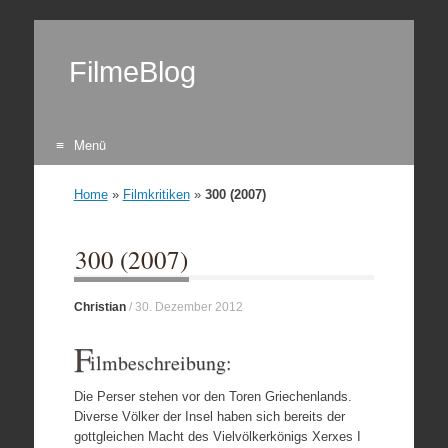
FilmeBlog
Menü
Zum Inhalt springen
Home
»
Filmkritiken
»
300 (2007)
300 (2007)
Christian
/
30. Dezember 2012
F
ilmbeschreibung:
Die Perser stehen vor den Toren Griechenlands.
Diverse Völker der Insel haben sich bereits der
gottgleichen Macht des Vielvölkerkönigs Xerxes I