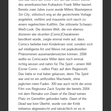
des amerikanischen Kultautors Frank Miller basiert.
Bereits zwei Jahre zuvor wurde Millers Masterpiece
Sin City
, stilistisch eng an die gezeichnete Vorlage
angelehnt, verfilmt und mauserte sich rasch zu
einem regelrechten Kultfilm. Der stilisierte Schwarz-
Weiß-Look. Die düstere Welt, die von ebenso
düsteren wie skurrilen (Comic)Charakteren
bevölkert wurde, zeigte einmal mehr auf, dass
Comics beileibe kein Kinderkram sind, sondern sich
auf intelligente Art und Weise mit popkulturellen
Phänomenen auseinandersetzten können. 2008
wollte es Comicautor Miller dann noch einmal
richtig wissen und nahm für
The Spirit
– einem Will
Eisner Comic – selbst Platz auf dem Regiestuhl.
Das hätte er mal lieber gelassen, denn
The Spirit
war und ist ein artifizielles Machwerk, ohne
jeglichen roten Faden.
300
war auch nicht der erste
Film von Regisseur Zack Snyder der bereits 2004
mit dem Remake von
Dawn of the Dead
seinen
Platz im Genrefilm gefunden hatte.
Dawn of the
Dead
war kein Überhit, wurde von der Kritik
teilweise abgewatscht und tatsächlich ist es in