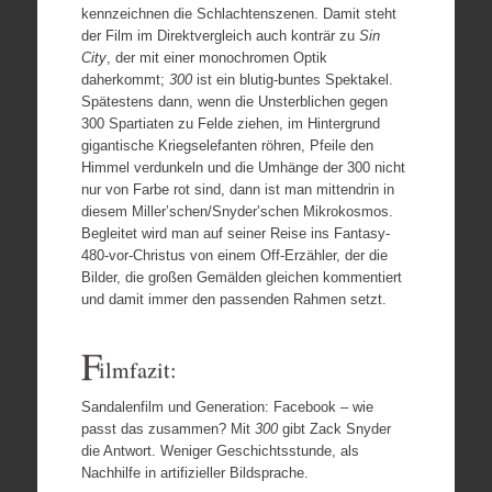
kennzeichnen die Schlachtenszenen. Damit steht
der Film im Direktvergleich auch konträr zu
Sin
City
, der mit einer monochromen Optik
daherkommt;
300
ist ein blutig-buntes Spektakel.
Spätestens dann, wenn die Unsterblichen gegen
300 Spartiaten zu Felde ziehen, im Hintergrund
gigantische Kriegselefanten röhren, Pfeile den
Himmel verdunkeln und die Umhänge der 300 nicht
nur von Farbe rot sind, dann ist man mittendrin in
diesem Miller’schen/Snyder’schen Mikrokosmos.
Begleitet wird man auf seiner Reise ins Fantasy-
480-vor-Christus von einem Off-Erzähler, der die
Bilder, die großen Gemälden gleichen kommentiert
und damit immer den passenden Rahmen setzt.
F
ilmfazit:
Sandalenfilm und Generation: Facebook – wie
passt das zusammen? Mit
300
gibt Zack Snyder
die Antwort. Weniger Geschichtsstunde, als
Nachhilfe in artifizieller Bildsprache.