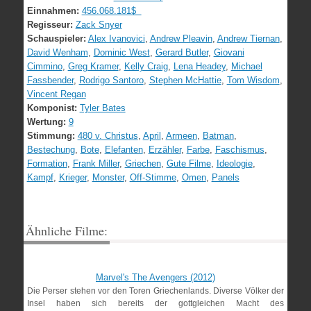
Einnahmen:
456.068.181$
Regisseur:
Zack Snyer
Schauspieler:
Alex Ivanovici
,
Andrew Pleavin
,
Andrew Tiernan
,
David Wenham
,
Dominic West
,
Gerard Butler
,
Giovani
Cimmino
,
Greg Kramer
,
Kelly Craig
,
Lena Headey
,
Michael
Fassbender
,
Rodrigo Santoro
,
Stephen McHattie
,
Tom Wisdom
,
Vincent Regan
Komponist:
Tyler Bates
Wertung:
9
Stimmung:
480 v. Christus
,
April
,
Armeen
,
Batman
,
Bestechung
,
Bote
,
Elefanten
,
Erzähler
,
Farbe
,
Faschismus
,
Formation
,
Frank Miller
,
Griechen
,
Gute Filme
,
Ideologie
,
Kampf
,
Krieger
,
Monster
,
Off-Stimme
,
Omen
,
Panels
Ähnliche Filme:
Marvel's The Avengers (2012)
Die Perser stehen vor den Toren Griechenlands. Diverse Völker der
Insel haben sich bereits der gottgleichen Macht des