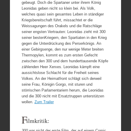
gebeugt. Doch die Spartaner unter ihrem König
Leonidas geben nicht so klein bei. Als Volk,
welches quasi sein gesamtes Leben in ständiger
Kriegsbereitschaft führt, missachtet er die
Weissagungen des Orakels und die Ratschläge
seiner engsten Vertrauten: Leonidas zieht mit 300
seiner bestenKriegern, den Spartiaten in den Krieg
gegen die Unterdrückung des Perserkönigs. An
einer Gebirgsenge, den nur wenige Meter breiten
Thermopylen, kommt es zum ersten Gefecht
zwischen den 300 und dem hunderttausende Köpfe
zählenden Heer Xerxes. Leonidas kämpft eine
aussichtslose Schlacht für die Freiheit seines
Volkes. An der Heimatfront schlägt sich derweil
seine Frau, Königin Gorgo, mit sturen und
störrischen Parlamentariern herum, die Leonidas
und die 300 nicht mit Ersatztruppen unterstützen
wollen.
Zum Trailer
F
ilmkritik:
300
war nicht der erste Film, der auf einem Comic