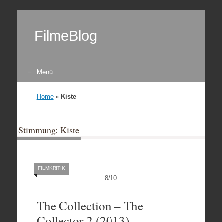
FilmeBlog
Menü
Zum Inhalt springen
Home
»
Kiste
Stimmung: Kiste
FILMKRITIK
8
/
10
The Collection – The
Collector 2 (2013)