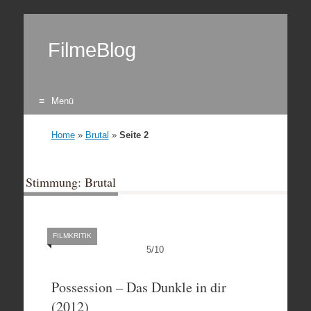
FilmeBlog
Menü
Zum Inhalt springen
Home
»
Brutal
»
Seite 2
Stimmung: Brutal
FILMKRITIK
5
/
10
Possession – Das Dunkle in dir
(2012)