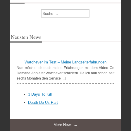
Suchen
Neusten News
Watchever im Test – Meine Langzeiterfahrungen
Nun möchte ich euch meine Erfahrungen mit dem Video On
Demand Anbieter Watchever schildern. Da ich nun schon seit
sechs Monaten den Service [...]
3 Days To Kill
Death Do Us Part
Mehr News →