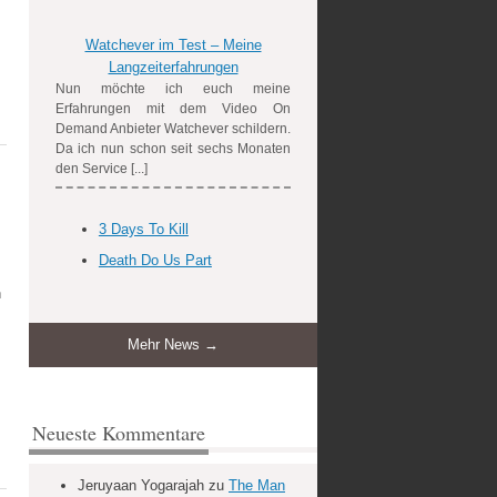
Watchever im Test – Meine
Langzeiterfahrungen
Nun möchte ich euch meine
Erfahrungen mit dem Video On
Demand Anbieter Watchever schildern.
Da ich nun schon seit sechs Monaten
den Service [...]
3 Days To Kill
Death Do Us Part
n
Mehr News →
Neueste Kommentare
Jeruyaan Yogarajah
zu
The Man