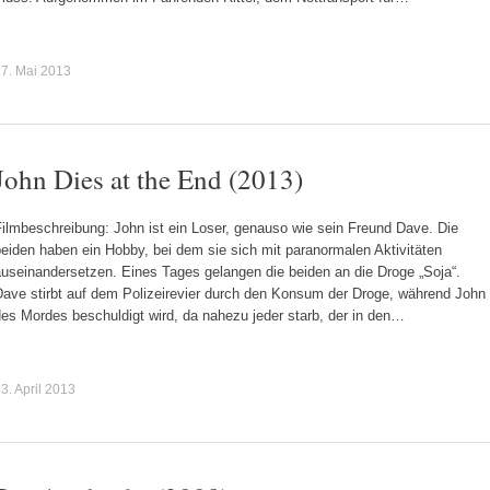
7. Mai 2013
John Dies at the End (2013)
ilmbeschreibung: John ist ein Loser, genauso wie sein Freund Dave. Die
eiden haben ein Hobby, bei dem sie sich mit paranormalen Aktivitäten
auseinandersetzen. Eines Tages gelangen die beiden an die Droge „Soja“.
Dave stirbt auf dem Polizeirevier durch den Konsum der Droge, während John
es Mordes beschuldigt wird, da nahezu jeder starb, der in den…
3. April 2013