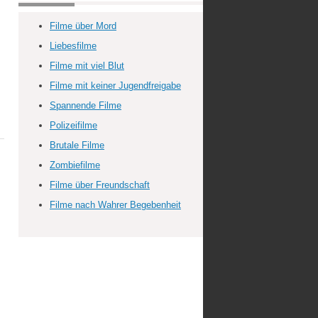
Filme über Mord
Liebesfilme
Filme mit viel Blut
Filme mit keiner Jugendfreigabe
Spannende Filme
Polizeifilme
Brutale Filme
Zombiefilme
Filme über Freundschaft
Filme nach Wahrer Begebenheit