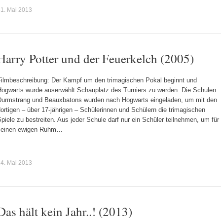
1. Mai 2013
Harry Potter und der Feuerkelch (2005)
Filmbeschreibung: Der Kampf um den trimagischen Pokal beginnt und
Hogwarts wurde auserwählt Schauplatz des Turniers zu werden. Die Schulen
Durmstrang und Beauxbatons wurden nach Hogwarts eingeladen, um mit den
ortigen – über 17-jährigen – Schülerinnen und Schülern die trimagischen
piele zu bestreiten. Aus jeder Schule darf nur ein Schüler teilnehmen, um für
seinen ewigen Ruhm…
4. Mai 2013
Das hält kein Jahr..! (2013)