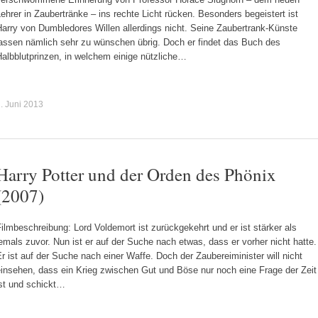
ehrer in Zaubertränke – ins rechte Licht rücken. Besonders begeistert ist
arry von Dumbledores Willen allerdings nicht. Seine Zaubertrank-Künste
lassen nämlich sehr zu wünschen übrig. Doch er findet das Buch des
albblutprinzen, in welchem einige nützliche…
. Juni 2013
Harry Potter und der Orden des Phönix
(2007)
ilmbeschreibung: Lord Voldemort ist zurückgekehrt und er ist stärker als
emals zuvor. Nun ist er auf der Suche nach etwas, dass er vorher nicht hatte.
r ist auf der Suche nach einer Waffe. Doch der Zaubereiminister will nicht
einsehen, dass ein Krieg zwischen Gut und Böse nur noch eine Frage der Zeit
ist und schickt…