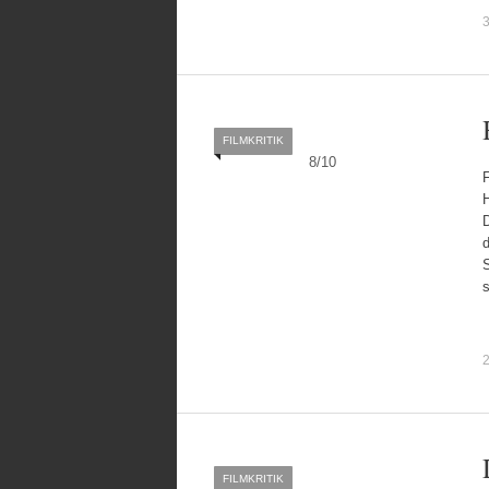
3
FILMKRITIK
8
/
10
d
S
2
FILMKRITIK