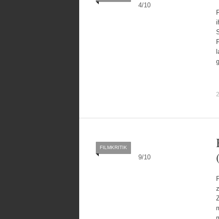
4
/
10
F
i
F
l
g
2
FILMKRITIK
9
/
10
z
Z
m