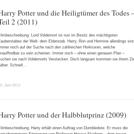
Harry Potter und die Heiligtümer des Todes 
Teil 2 (2011)
Filmbeschreibung: Lord Voldemort ist nun im Besitz des mächtigsten
auberstabes der Welt- dem Elderstab. Harry, Ron und Hermine allerdings sin
immer noch auf der Suche nach den zahlreichen Horkruxen, welche
unauffindbar zu sein scheinen. Immer noch – ohne einen genauen Plan –
suchen sie nach Voldemorts Verstecken. Doch langsam kommen sie ihrem Zie
näher. Schnell…
0. Juni 2013
Harry Potter und der Halbblutprinz (2009)
Filmbeschreibung: Harry erhält einen Auftrag von Dumbledore. Er muss die
verschwommene Erinnerung von Professor Horace Slughorn – dem neuen