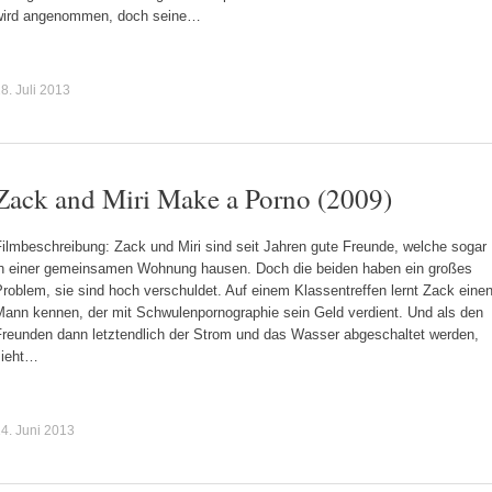
wird angenommen, doch seine…
8. Juli 2013
Zack and Miri Make a Porno (2009)
ilmbeschreibung: Zack und Miri sind seit Jahren gute Freunde, welche sogar
in einer gemeinsamen Wohnung hausen. Doch die beiden haben ein großes
roblem, sie sind hoch verschuldet. Auf einem Klassentreffen lernt Zack eine
Mann kennen, der mit Schwulenpornographie sein Geld verdient. Und als den
Freunden dann letztendlich der Strom und das Wasser abgeschaltet werden,
sieht…
4. Juni 2013