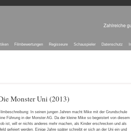
Zahlreiche gu
itiken
Filmbewertungen
Regisseure
Schauspieler
Datenschutz
I
Die Monster Uni (2013)
Filmbeschreibung: In seinen jungen Jahren macht Mike mit der Grundschule
ine Führung in der Monster AG. Da der kleine Mike so begeistert von diesem
ob ist, will er nichts anderes mehr machen, als Kinder erschrecken und als
eld gefeiert werden. Einige Jahre später schreibt er sich an der Uni ein und