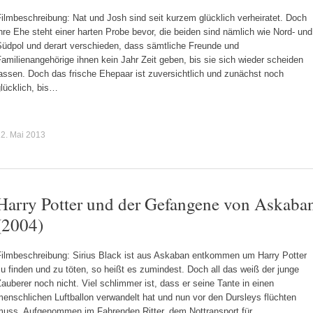
ilmbeschreibung: Nat und Josh sind seit kurzem glücklich verheiratet. Doch
hre Ehe steht einer harten Probe bevor, die beiden sind nämlich wie Nord- und
Südpol und derart verschieden, dass sämtliche Freunde und
amilienangehörige ihnen kein Jahr Zeit geben, bis sie sich wieder scheiden
assen. Doch das frische Ehepaar ist zuversichtlich und zunächst noch
lücklich, bis…
2. Mai 2013
Harry Potter und der Gefangene von Askaba
(2004)
Filmbeschreibung: Sirius Black ist aus Askaban entkommen um Harry Potter
u finden und zu töten, so heißt es zumindest. Doch all das weiß der junge
auberer noch nicht. Viel schlimmer ist, dass er seine Tante in einen
enschlichen Luftballon verwandelt hat und nun vor den Dursleys flüchten
muss. Aufgenommen im Fahrenden Ritter, dem Nottransport für…