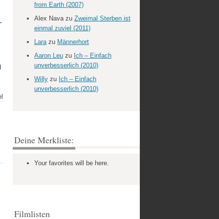
from Earth (2007)
–
Alex Nava
zu
Zweimal Sterben ist
einmal zuviel (2011)
Lara
zu
Männerhort
Aaron Leu
zu
Ich – Einfach
unverbesserlich (2010)
d
Willy
zu
Ich – Einfach
unverbesserlich (2010)
l
Deine Merkliste:
Your favorites will be here.
Filmlisten