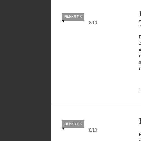
FILMKRITIK
8
/
10
Z
1
FILMKRITIK
8
/
10