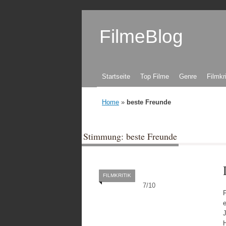
FilmeBlog
Zum Inhalt springen
Startseite
Top Filme
Genre
Filmkr
Home
»
beste Freunde
Stimmung: beste Freunde
FILMKRITIK
7
/
10
e
J
H