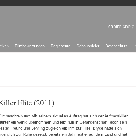
Zahlreiche gu
itiken
Filmbewertungen
Regisseure
Schauspieler
Datenschutz
I
Killer Elite (2011)
ilmbeschreibung: Mit seinem aktuellen Auftrag hat sich der Auftragskiller
Hunter ein wenig übernommen und lebt nun in Gefangenschaft, doch sein
ester Freund und Lehrling zugleich eilt ihm zur Hilfe. Bryce hatte sich
igentlich zur Ruhe gesetzt, bereits ein Jahr lebt er auf dem Land und hat