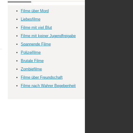
Filme über Mord
Liebesfilme
Filme mit viel Blut
Filme mit keiner Jugendfreigabe
Spannende Filme
Polizeifilme
Brutale Filme
Zombiefilme
Filme über Freundschaft
Filme nach Wahrer Begebenheit