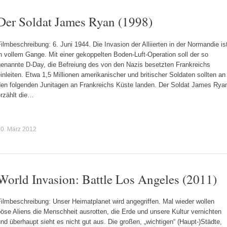
Der Soldat James Ryan (1998)
ilmbeschreibung: 6. Juni 1944. Die Invasion der Alliierten in der Normandie is
n vollem Gange. Mit einer gekoppelten Boden-Luft-Operation soll der so
genannte D-Day, die Befreiung des von den Nazis besetzten Frankreichs
inleiten. Etwa 1,5 Millionen amerikanischer und britischer Soldaten sollten an
den folgenden Junitagen an Frankreichs Küste landen. Der Soldat James Rya
erzählt die…
0. März 2012
World Invasion: Battle Los Angeles (2011)
ilmbeschreibung: Unser Heimatplanet wird angegriffen. Mal wieder wollen
öse Aliens die Menschheit ausrotten, die Erde und unsere Kultur vernichten
nd überhaupt sieht es nicht gut aus. Die großen, „wichtigen“ (Haupt-)Städte,