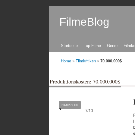
FilmeBlog
Zum Inhalt springen
Startseite
Top Filme
Genre
Filmkr
Home
»
Filmkritiken
»
70.000.000$
Produktionskosten: 70.000.000$
FILMKRITIK
7
/
10
F
b
e