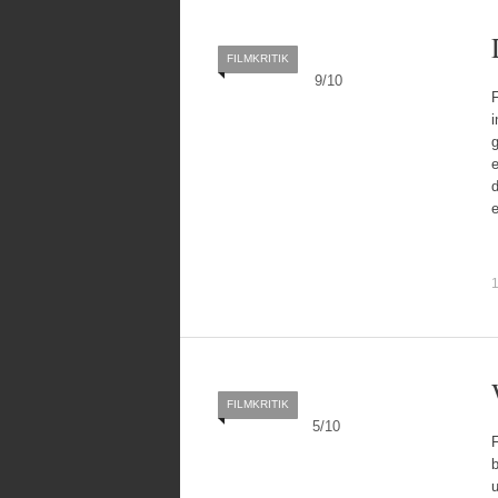
FILMKRITIK
9
/
10
F
i
e
1
FILMKRITIK
5
/
10
F
b
u