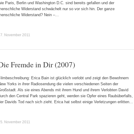
ie Paris, Berlin und Washington D.C. sind bereits gefallen und der
menschliche Widerstand schwächelt nur so vor sich hin. Der ganze
menschliche Widerstand? Nein –…
27. November 2011
Die Fremde in Dir (2007)
ilmbeschreibung: Erica Bain ist glücklich verlobt und zeigt den Bewohnern
ew Yorks in ihrer Radiosendung die vielen verschiedenen Seiten der
Großstadt. Als sie eines Abends mit ihrem Hund und ihrem Verlobten David
urch den Central Park spazieren geht, werden sie Opfer eines Raubüberfalls,
er Davids Tod nach sich zieht. Erica hat selbst einige Verletzungen erlitten…
15. November 2011