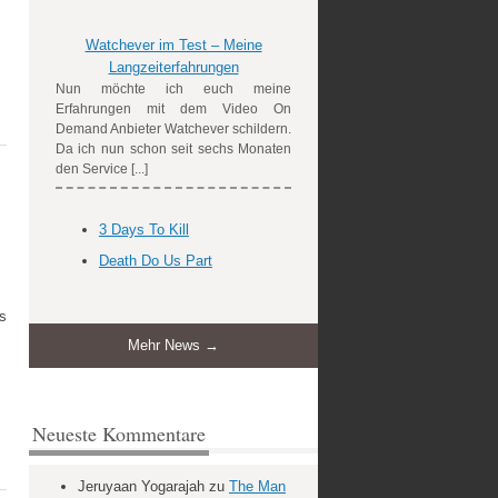
Watchever im Test – Meine
Langzeiterfahrungen
Nun möchte ich euch meine
Erfahrungen mit dem Video On
Demand Anbieter Watchever schildern.
Da ich nun schon seit sechs Monaten
den Service [...]
3 Days To Kill
Death Do Us Part
es
Mehr News →
Neueste Kommentare
Jeruyaan Yogarajah
zu
The Man