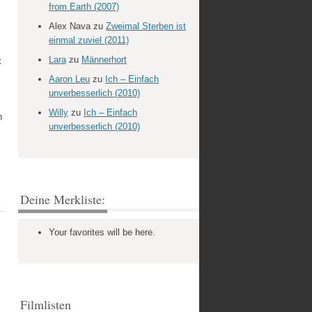
from Earth (2007)
Alex Nava
zu
Zweimal Sterben ist
einmal zuviel (2011)
Lara
zu
Männerhort
t
Aaron Leu
zu
Ich – Einfach
unverbesserlich (2010)
Willy
zu
Ich – Einfach
n
unverbesserlich (2010)
Deine Merkliste:
Your favorites will be here.
Filmlisten