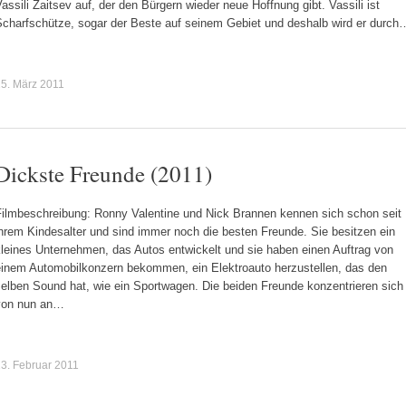
assili Zaitsev auf, der den Bürgern wieder neue Hoffnung gibt. Vassili ist
Scharfschütze, sogar der Beste auf seinem Gebiet und deshalb wird er durch
5. März 2011
Dickste Freunde (2011)
Filmbeschreibung: Ronny Valentine und Nick Brannen kennen sich schon seit
hrem Kindesalter und sind immer noch die besten Freunde. Sie besitzen ein
kleines Unternehmen, das Autos entwickelt und sie haben einen Auftrag von
einem Automobilkonzern bekommen, ein Elektroauto herzustellen, das den
selben Sound hat, wie ein Sportwagen. Die beiden Freunde konzentrieren sich
von nun an…
3. Februar 2011