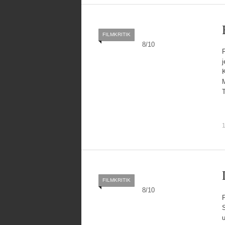
FILMKRITIK
8
/
10
F
K
1
FILMKRITIK
8
/
10
u