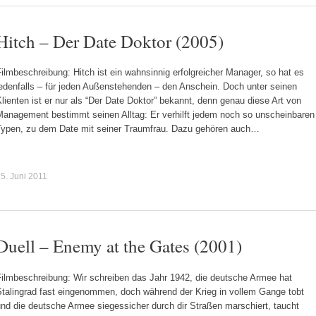
Hitch – Der Date Doktor (2005)
ilmbeschreibung: Hitch ist ein wahnsinnig erfolgreicher Manager, so hat es
jedenfalls – für jeden Außenstehenden – den Anschein. Doch unter seinen
lienten ist er nur als “Der Date Doktor” bekannt, denn genau diese Art von
Management bestimmt seinen Alltag: Er verhilft jedem noch so unscheinbaren
Typen, zu dem Date mit seiner Traumfrau. Dazu gehören auch…
5. Juni 2011
Duell – Enemy at the Gates (2001)
Filmbeschreibung: Wir schreiben das Jahr 1942, die deutsche Armee hat
Stalingrad fast eingenommen, doch während der Krieg in vollem Gange tobt
nd die deutsche Armee siegessicher durch dir Straßen marschiert, taucht