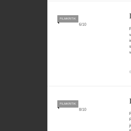
FILMKRITIK
6
/
10
F
v
i
s
v
6
FILMKRITIK
8
/
10
F