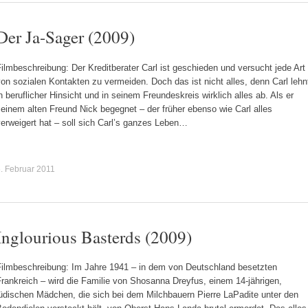
Der Ja-Sager (2009)
ilmbeschreibung: Der Kreditberater Carl ist geschieden und versucht jede Art
on sozialen Kontakten zu vermeiden. Doch das ist nicht alles, denn Carl lehn
n beruflicher Hinsicht und in seinem Freundeskreis wirklich alles ab. Als er
einem alten Freund Nick begegnet – der früher ebenso wie Carl alles
erweigert hat – soll sich Carl’s ganzes Leben…
. Februar 2011
Inglourious Basterds (2009)
Filmbeschreibung: Im Jahre 1941 – in dem von Deutschland besetzten
rankreich – wird die Familie von Shosanna Dreyfus, einem 14-jährigen,
jüdischen Mädchen, die sich bei dem Milchbauern Pierre LaPadite unter den