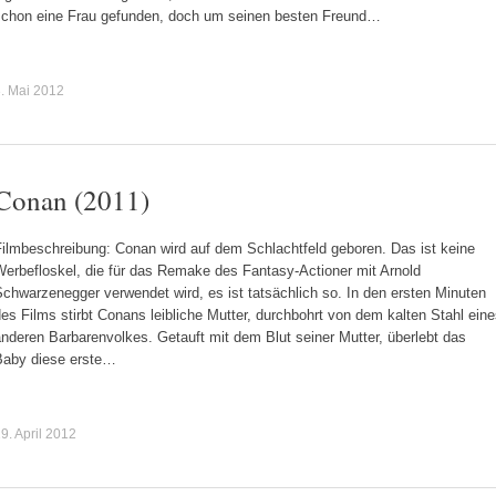
schon eine Frau gefunden, doch um seinen besten Freund…
. Mai 2012
Conan (2011)
Filmbeschreibung: Conan wird auf dem Schlachtfeld geboren. Das ist keine
Werbefloskel, die für das Remake des Fantasy-Actioner mit Arnold
chwarzenegger verwendet wird, es ist tatsächlich so. In den ersten Minuten
es Films stirbt Conans leibliche Mutter, durchbohrt von dem kalten Stahl ein
nderen Barbarenvolkes. Getauft mit dem Blut seiner Mutter, überlebt das
Baby diese erste…
9. April 2012