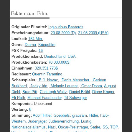
Fakten zum Film:
Originaler Filmtitel:
Inglourious Basterds
Erscheinungsdatum:
20.08.2009 (D)
,
21.08.2009 (USA)
Laufzeit:
154 Min.
Genre:
Drama
,
Kriegsfilm
FSK-Freigabe:
16
Produktionsland:
Deutschland
,
USA
Produktionskosten:
70.000.000$
Einnahmen:
320.351.773$
Regisseur:
Quentin Tarantino
Schauspieler:
B.J. Novac
,
Denis Menochet
,
Gedeon
Burkhard
,
Jacky Ido
,
Melanie Laurent
,
Omar Doom
,
August
Diehl
,
Brad Pitt
,
Christoph Waltz
,
Daniel Brühl
,
Diane Kruger
,
Eli Roth
,
Michael Fassbender
,
Til Schweiger
Komponist:
Unbekannt
Wertung:
8
Stimmung:
Adolf Hitler
,
Goebbels
,
grausam
,
Hitler
,
Italo-
Western
,
Judenjäger
,
Judenvernichtung
,
Lustig
,
Nationalsozialismus
,
Nazi
,
Oscar-Preisträger
,
Satire
,
SS
,
TOP
,