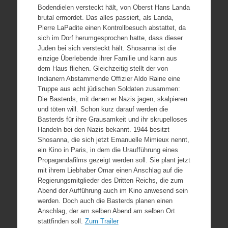
Bodendielen versteckt hält, von Oberst Hans Landa
brutal ermordet. Das alles passiert, als Landa,
Pierre LaPadite einen Kontrollbesuch abstattet, da
sich im Dorf herumgesprochen hatte, dass dieser
Juden bei sich versteckt hält. Shosanna ist die
einzige Überlebende ihrer Familie und kann aus
dem Haus fliehen. Gleichzeitig stellt der von
Indianern Abstammende Offizier Aldo Raine eine
Truppe aus acht jüdischen Soldaten zusammen:
Die Basterds, mit denen er Nazis jagen, skalpieren
und töten will. Schon kurz darauf werden die
Basterds für ihre Grausamkeit und ihr skrupelloses
Handeln bei den Nazis bekannt. 1944 besitzt
Shosanna, die sich jetzt Emanuelle Mimieux nennt,
ein Kino in Paris, in dem die Uraufführung eines
Propagandafilms gezeigt werden soll. Sie plant jetzt
mit ihrem Liebhaber Omar einen Anschlag auf die
Regierungsmitglieder des Dritten Reichs, die zum
Abend der Aufführung auch im Kino anwesend sein
werden. Doch auch die Basterds planen einen
Anschlag, der am selben Abend am selben Ort
stattfinden soll.
Zum Trailer