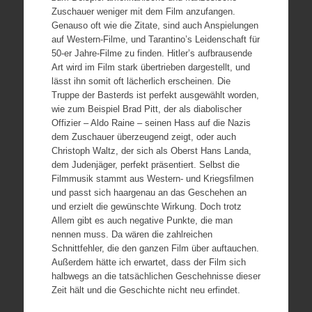
Zuschauer weniger mit dem Film anzufangen.
Genauso oft wie die Zitate, sind auch Anspielungen
auf Western-Filme, und Tarantino’s Leidenschaft für
50-er Jahre-Filme zu finden. Hitler’s aufbrausende
Art wird im Film stark übertrieben dargestellt, und
lässt ihn somit oft lächerlich erscheinen. Die
Truppe der Basterds ist perfekt ausgewählt worden,
wie zum Beispiel Brad Pitt, der als diabolischer
Offizier – Aldo Raine – seinen Hass auf die Nazis
dem Zuschauer überzeugend zeigt, oder auch
Christoph Waltz, der sich als Oberst Hans Landa,
dem Judenjäger, perfekt präsentiert. Selbst die
Filmmusik stammt aus Western- und Kriegsfilmen
und passt sich haargenau an das Geschehen an
und erzielt die gewünschte Wirkung. Doch trotz
Allem gibt es auch negative Punkte, die man
nennen muss. Da wären die zahlreichen
Schnittfehler, die den ganzen Film über auftauchen.
Außerdem hätte ich erwartet, dass der Film sich
halbwegs an die tatsächlichen Geschehnisse dieser
Zeit hält und die Geschichte nicht neu erfindet.