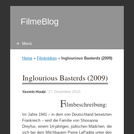
FilmeBlog
Menü
Zum Inhalt springen
Home
»
Filmkritiken
»
Inglourious Basterds (2009)
Inglourious Basterds (2009)
Yasmin Houbi
/
27. Dezember 2010
F
ilmbeschreibung:
Im Jahre 1941 – in dem von Deutschland besetzten
Frankreich – wird die Familie von Shosanna
Dreyfus, einem 14-jährigen, jüdischen Mädchen, die
sich bei dem Milchbauern Pierre LaPadite unter den