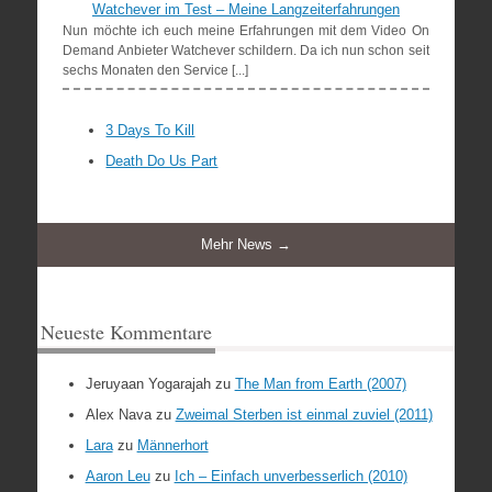
Watchever im Test – Meine Langzeiterfahrungen
Nun möchte ich euch meine Erfahrungen mit dem Video On
Demand Anbieter Watchever schildern. Da ich nun schon seit
sechs Monaten den Service [...]
3 Days To Kill
Death Do Us Part
Mehr News →
Neueste Kommentare
Jeruyaan Yogarajah
zu
The Man from Earth (2007)
Alex Nava
zu
Zweimal Sterben ist einmal zuviel (2011)
Lara
zu
Männerhort
Aaron Leu
zu
Ich – Einfach unverbesserlich (2010)