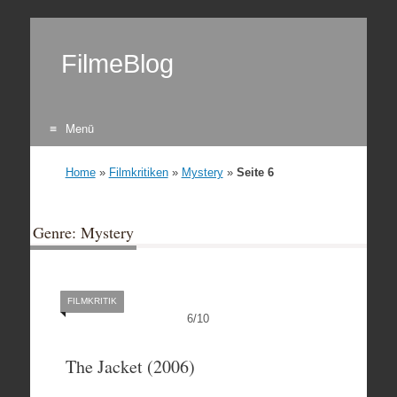
FilmeBlog
Menü
Zum Inhalt springen
Home
»
Filmkritiken
»
Mystery
»
Seite 6
Genre: Mystery
FILMKRITIK
6
/
10
The Jacket (2006)