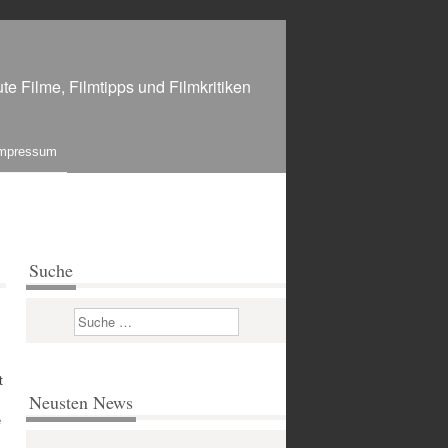
te Filme, Filmtipps und Filmkritiken
mpressum
Suche
Suchen
t
Neusten News
e