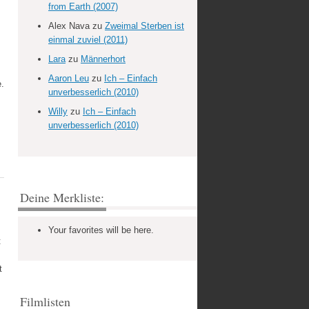
from Earth (2007)
Alex Nava
zu
Zweimal Sterben ist
einmal zuviel (2011)
Lara
zu
Männerhort
Aaron Leu
zu
Ich – Einfach
.
unverbesserlich (2010)
Willy
zu
Ich – Einfach
unverbesserlich (2010)
Deine Merkliste:
Your favorites will be here.
t
t
Filmlisten