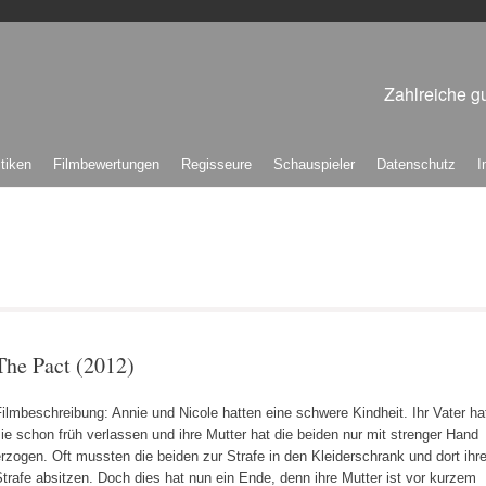
Zahlreiche gu
itiken
Filmbewertungen
Regisseure
Schauspieler
Datenschutz
I
The Pact (2012)
ilmbeschreibung: Annie und Nicole hatten eine schwere Kindheit. Ihr Vater ha
ie schon früh verlassen und ihre Mutter hat die beiden nur mit strenger Hand
rzogen. Oft mussten die beiden zur Strafe in den Kleiderschrank und dort ihr
trafe absitzen. Doch dies hat nun ein Ende, denn ihre Mutter ist vor kurzem