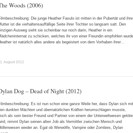
The Woods (2006)
ilmbeschreibung: Die junge Heather Fasulo ist mitten in der Pubertät und ihre
utter ist die verhaltensauffällige Seite ihrer Tochter so langsam satt. Den
inzigen Ausweg sieht sie scheinbar nur noch darin, Heather in ein
Mädcheninternat zu schicken, welches ihr von einer Freundin empfohlen wurde
eather ist natürlich alles andere als begeistert von dem Vorhaben ihrer…
1. August 2012
Dylan Dog – Dead of Night (2012)
ilmbeschreibung: Es ist nun schon eine ganze Weile her, dass Dylan sich mi
den dunklen Mächten und übernatürlichen Kräften herumschlagen musste,
doch als sein bester Freund und Partner von einem der Unterweltwesen getöte
wird, nimmt Dylan seinen alten Job als Vermittler zwischen Mensch und
Höllenwesen wieder an. Egal ob Werwölfe, Vampire oder Zombies, Dylan