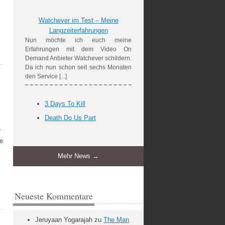
Watchever im Test – Meine
Langzeiterfahrungen
Nun möchte ich euch meine
Erfahrungen mit dem Video On
Demand Anbieter Watchever schildern.
Da ich nun schon seit sechs Monaten
den Service [...]
3 Days To Kill
Death Do Us Part
r
ge
Mehr News →
Neueste Kommentare
Jeruyaan Yogarajah
zu
The Man