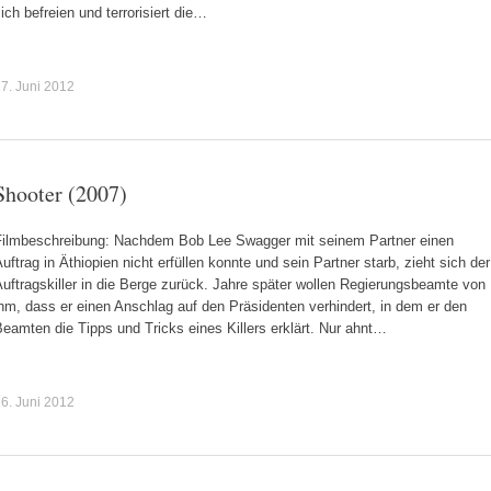
ich befreien und terrorisiert die…
7. Juni 2012
Shooter (2007)
Filmbeschreibung: Nachdem Bob Lee Swagger mit seinem Partner einen
uftrag in Äthiopien nicht erfüllen konnte und sein Partner starb, zieht sich der
uftragskiller in die Berge zurück. Jahre später wollen Regierungsbeamte von
hm, dass er einen Anschlag auf den Präsidenten verhindert, in dem er den
eamten die Tipps und Tricks eines Killers erklärt. Nur ahnt…
6. Juni 2012