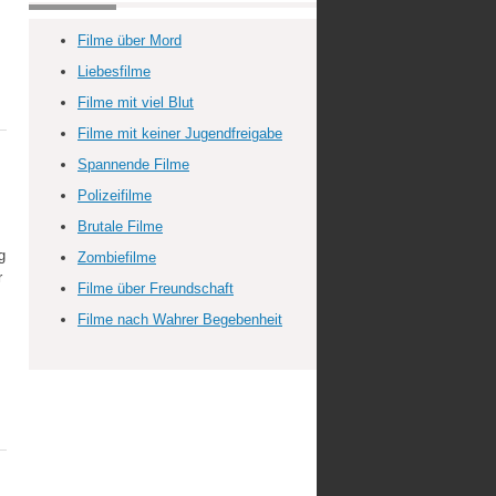
Filme über Mord
Liebesfilme
Filme mit viel Blut
Filme mit keiner Jugendfreigabe
Spannende Filme
Polizeifilme
Brutale Filme
g
Zombiefilme
r
Filme über Freundschaft
Filme nach Wahrer Begebenheit