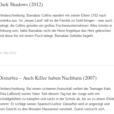
Dark Shadows (2012)
Filmbeschreibung: Barnabas Collins wandert mit seinen Eltern 1752 nach
merika aus. Im „neuen Land“ will es die Familie zu Geld bringen – was auch
elingt; die Collins gründen ein großes Fischereiunternehmen. Alles könnte in
Ordnung sein, hätte Barnabas nicht der Hexe Angelique das Herz gebrochen
und diese ihn mit einem Fluch belegt: Barnabas Geliebte begeht…
0. Mai 2012
Disturbia – Auch Killer haben Nachbarn (2007)
ilmbeschreibung: Bei einem schweren Autounfall verliert der Teenager Kale
Shia LaBeouf) seinen Vater. Seit diesem Tag hat der Junge sehr mit
Schuldgefühlen zu kämpfen und sackt in der Schule ab, bis es zu einem Eklat
ommt: Er schlägt seinen Spanisch-Lehrer. Daraufhin wird er angezeigt und
om Gericht zu drei Monaten Hausarrest verurteilt. Zuerst versucht sich…