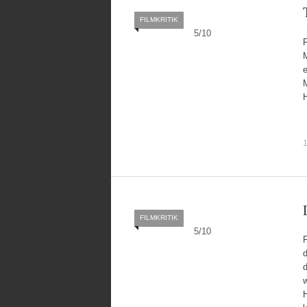
FILMKRITIK
5
/
10
F
M
e
H
1
FILMKRITIK
5
/
10
F