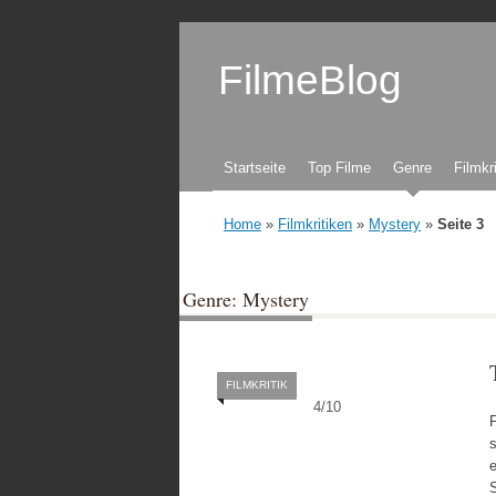
FilmeBlog
Zum Inhalt springen
Startseite
Top Filme
Genre
Filmkr
Home
»
Filmkritiken
»
Mystery
»
Seite 3
Genre: Mystery
FILMKRITIK
4
/
10
F
s
e
S