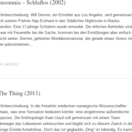
Insomnia – Schlaflos (2002)
ilmbeschreibung: Will Dormer, ein Ermittler aus Los Angeles, wird gemeinsa
mit seinem Partner Hap Eckhard in das Städtchen Nightmute in Alaska
erufen: Eine 17-jährige Schülerin wurde ermordet. Die örtlichen Behörden sin
zwar mit Feuereifer bei der Sache, kommen bei den Ermittlungen aber einfach
icht weiter. Dormer, gefeierter Morddezernatsstar, der gerade etwas Stress mi
er polizeiinternen…
4. Juli 2012
The Thing (2011)
Filmbeschreibung: In der Antarktis entdecken norwegische Wissenschaftler
twas, was eine Sensation bedeuten könnte: eine eingefrorene außerirdische
Spezies. Die Anthropologin Kate Lloyd soll gemeinsam mit einem Team
Norweger das Lebewesen untersuchen und begibt sich zu diesem Zweck in di
isige Einöde Antarktikas. Doch das tot geglaubte „Ding“ ist lebendig. Es kann