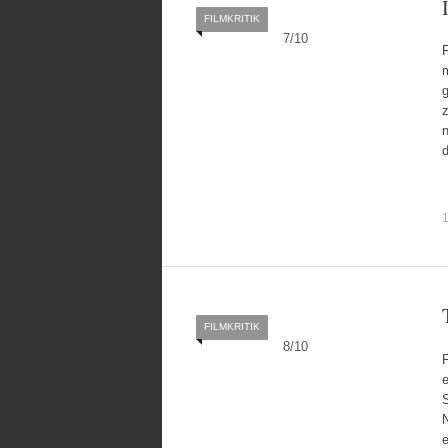
FILMKRITIK
7
/
10
F
g
n
d
1
FILMKRITIK
8
/
10
e
e