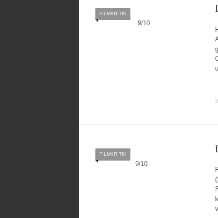
FILMKRITIK
9
/
10
A
g
2
FILMKRITIK
9
/
10
F
(
k
v