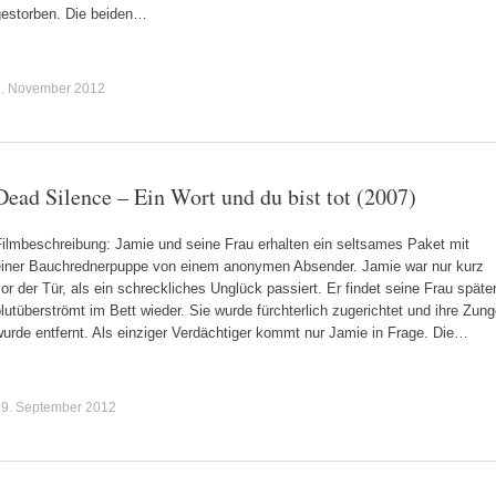
gestorben. Die beiden…
7. November 2012
Dead Silence – Ein Wort und du bist tot (2007)
Filmbeschreibung: Jamie und seine Frau erhalten ein seltsames Paket mit
einer Bauchrednerpuppe von einem anonymen Absender. Jamie war nur kurz
or der Tür, als ein schreckliches Unglück passiert. Er findet seine Frau späte
lutüberströmt im Bett wieder. Sie wurde fürchterlich zugerichtet und ihre Zun
urde entfernt. Als einziger Verdächtiger kommt nur Jamie in Frage. Die…
29. September 2012