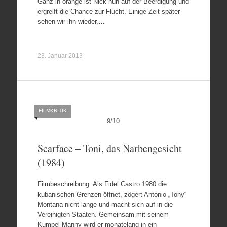
Ganz in orange ist Nick nun auf der Beerdigung und
ergreift die Chance zur Flucht. Einige Zeit später
sehen wir ihn wieder,…
23. Januar 2013
FILMKRITIK
9
/
10
Scarface – Toni, das Narbengesicht
(1984)
Filmbeschreibung: Als Fidel Castro 1980 die
kubanischen Grenzen öffnet, zögert Antonio „Tony“
Montana nicht lange und macht sich auf in die
Vereinigten Staaten. Gemeinsam mit seinem
Kumpel Manny wird er monatelang in ein