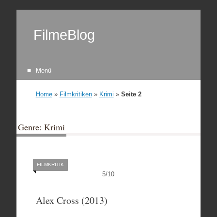
FilmeBlog
Menü
Zum Inhalt springen
Home
»
Filmkritiken
»
Krimi
»
Seite 2
Genre: Krimi
FILMKRITIK
5
/
10
Alex Cross (2013)