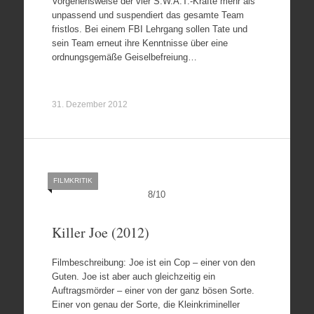
Vorgehensweise der vier S.W.A.T.-Kräfte mehr als
unpassend und suspendiert das gesamte Team
fristlos. Bei einem FBI Lehrgang sollen Tate und
sein Team erneut ihre Kenntnisse über eine
ordnungsgemäße Geiselbefreiung…
31. Dezember 2012
FILMKRITIK
8
/
10
Killer Joe (2012)
Filmbeschreibung: Joe ist ein Cop – einer von den
Guten. Joe ist aber auch gleichzeitig ein
Auftragsmörder – einer von der ganz bösen Sorte.
Einer von genau der Sorte, die Kleinkrimineller