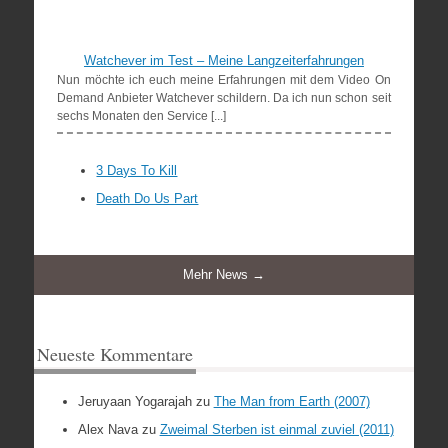
Watchever im Test – Meine Langzeiterfahrungen
Nun möchte ich euch meine Erfahrungen mit dem Video On
Demand Anbieter Watchever schildern. Da ich nun schon seit
sechs Monaten den Service [...]
3 Days To Kill
Death Do Us Part
Mehr News →
Neueste Kommentare
Jeruyaan Yogarajah
zu
The Man from Earth (2007)
Alex Nava
zu
Zweimal Sterben ist einmal zuviel (2011)