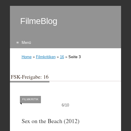
FilmeBlog
Menü
Zum Inhalt springen
Home
»
Filmkritiken
»
16
»
Seite 3
FSK-Freigabe: 16
FILMKRITIK
6
/
10
Sex on the Beach (2012)