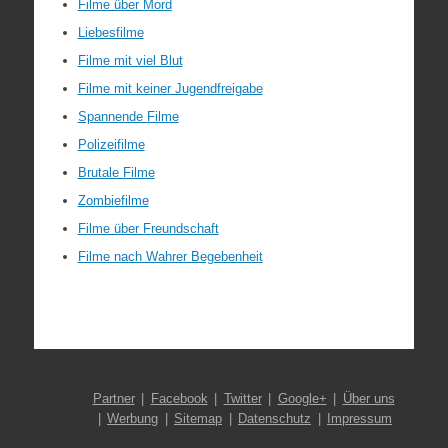
Filme über Mord
Liebesfilme
Filme mit viel Blut
Filme mit keiner Jugendfreigabe
Spannende Filme
Polizeifilme
Brutale Filme
Zombiefilme
Filme über Freundschaft
Filme nach Wahrer Begebenheit
Partner
Facebook
Twitter
Google+
Über uns
Werbung
Sitemap
Datenschutz
Impressum