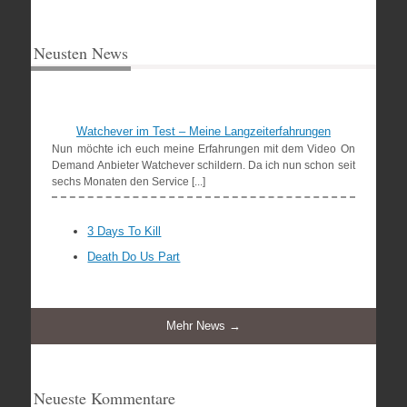
Neusten News
Watchever im Test – Meine Langzeiterfahrungen
Nun möchte ich euch meine Erfahrungen mit dem Video On
Demand Anbieter Watchever schildern. Da ich nun schon seit
sechs Monaten den Service [...]
3 Days To Kill
Death Do Us Part
Mehr News →
Neueste Kommentare