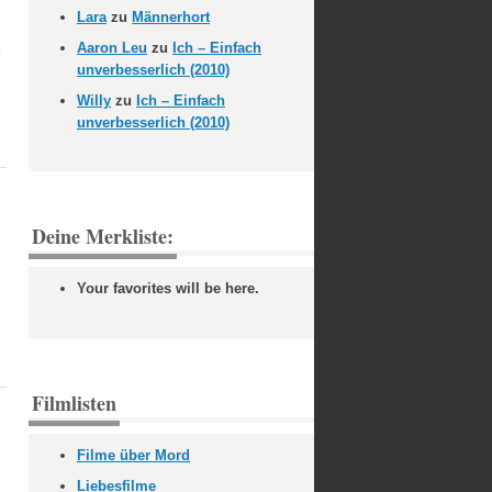
Lara
zu
Männerhort
Aaron Leu
zu
Ich – Einfach
d
unverbesserlich (2010)
Willy
zu
Ich – Einfach
unverbesserlich (2010)
Deine Merkliste:
Your favorites will be here.
Filmlisten
Filme über Mord
Liebesfilme