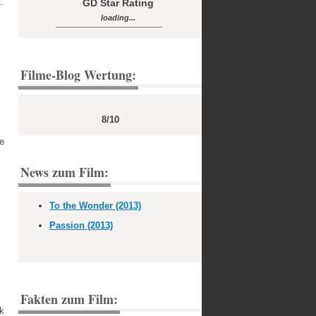
.
GD Star Rating
loading...
Filme-Blog Wertung:
8/10
ie
News zum Film:
To the Wonder (2013)
Passion (2013)
Fakten zum Film:
k