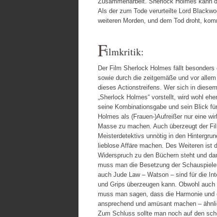
Zusammenarbeit. Sherlock Holmes kann die
Als der zum Tode verurteilte Lord Blackwo
weiteren Morden, und dem Tod droht, kom
F
ilmkritik:
Der Film Sherlock Holmes fällt besonders
sowie durch die zeitgemäße und vor allem e
dieses Actionstreifens. Wer sich in diese
„Sherlock Holmes“ vorstellt, wird wohl eh
seine Kombinationsgabe und sein Blick fü
Holmes als (Frauen-)Aufreißer nur eine wir
Masse zu machen. Auch überzeugt der Fil
Meisterdetektivs unnötig in den Hintergrun
lieblose Affäre machen. Des Weiteren ist d
Widerspruch zu den Büchern steht und dami
muss man die Besetzung der Schauspieler 
auch Jude Law – Watson – sind für die In
und Grips überzeugen kann. Obwohl auch W
muss man sagen, dass die Harmonie und 
ansprechend und amüsant machen – ähnlich
Zum Schluss sollte man noch auf den sch