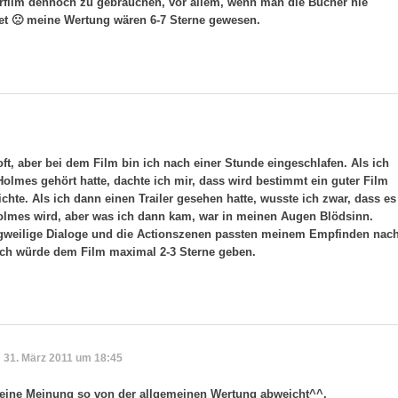
rfilm dennoch zu gebrauchen, vor allem, wenn man die Bücher nie
tet 🙁 meine Wertung wären 6-7 Sterne gewesen.
 oft, aber bei dem Film bin ich nach einer Stunde eingeschlafen. Als ich
olmes gehört hatte, dachte ich mir, dass wird bestimmt ein guter Film
chte. Als ich dann einen Trailer gesehen hatte, wusste ich zwar, dass es
Holmes wird, aber was ich dann kam, war in meinen Augen Blödsinn.
ngweilige Dialoge und die Actionszenen passten meinem Empfinden nac
 ich würde dem Film maximal 2-3 Sterne geben.
31. März 2011 um 18:45
eine Meinung so von der allgemeinen Wertung abweicht^^.