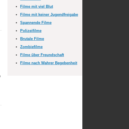
Filme mit viel Blut
Filme mit keiner Jugendfreigabe
Spannende Filme
Polizeifilme
Brutale Filme
Zombiefilme
Filme über Freundschaft
Filme nach Wahrer Begebenheit
h