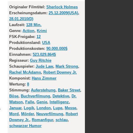
Originaler Filmtitel:
Sherlock Holmes
Erscheinungsdatum:
25.12.2009(USA)
,
28.01.2010(D)
Laufzeit:
128 Min.
Genre:
Action
,
Krimi
FSK-Freigabe:
12
Produktionsland:
USA
Produktionskosten:
90.000.000$
Einnahmen:
523.029.864$
Regisseur:
Guy Ritchie
Schauspieler:
Jude Law
,
Mark Strong
,
Rachel McAdams
,
Robert Downey Jr.
Komponist:
Hans Zimmer
Wertung:
8
Stimmung:
Auferstehung
,
Baker Street
,
Böse
,
Buchverfilmung
,
Detektive
,
Dr.
Watson
,
Falle
,
Genie
,
Intelligenz
,
Januar
,
Logik
,
London
,
Lupe
,
Messe
,
r
Mord
,
Mörder
,
Neuverfilmung
,
Robert
Downey Jr.
,
Romanfigur
,
schlau
,
schwarzer Humor