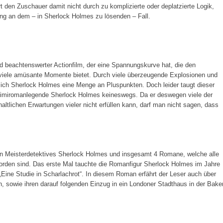
t den Zuschauer damit nicht durch zu komplizierte oder deplatzierte Logik,
ng an dem – in Sherlock Holmes zu lösenden – Fall.
d beachtenswerter Actionfilm, der eine Spannungskurve hat, die den
 viele amüsante Momente bietet. Durch viele überzeugende Explosionen und
sich Sherlock Holmes eine Menge an Pluspunkten. Doch leider taugt dieser
 Krimiromanlegende Sherlock Holmes keineswegs. Da er deswegen viele der
haltlichen Erwartungen vieler nicht erfüllen kann, darf man nicht sagen, dass
en Meisterdetektives Sherlock Holmes und insgesamt 4 Romane, welche alle
orden sind. Das erste Mal tauchte die Romanfigur Sherlock Holmes im Jahre
Eine Studie in Scharlachrot“. In diesem Roman erfährt der Leser auch über
sowie ihren darauf folgenden Einzug in ein Londoner Stadthaus in der Bake