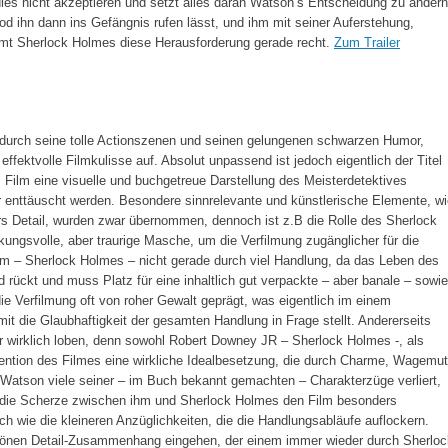
s nicht akzeptieren und setzt alles daran Watson‘s Entscheidung zu ändern
od ihn dann ins Gefängnis rufen lässt, und ihm mit seiner Auferstehung,
mt Sherlock Holmes diese Herausforderung gerade recht.
Zum Trailer
 durch seine tolle Actionszenen und seinen gelungenen schwarzen Humor,
ffektvolle Filmkulisse auf. Absolut unpassend ist jedoch eigentlich der Titel
m Film eine visuelle und buchgetreue Darstellung des Meisterdetektives
er enttäuscht werden. Besondere sinnrelevante und künstlerische Elemente, w
rs Detail, wurden zwar übernommen, dennoch ist z.B die Rolle des Sherlock
kungsvolle, aber traurige Masche, um die Verfilmung zugänglicher für die
m – Sherlock Holmes – nicht gerade durch viel Handlung, da das Leben des
d rückt und muss Platz für eine inhaltlich gut verpackte – aber banale – sowie
ie Verfilmung oft von roher Gewalt geprägt, was eigentlich im einem
t die Glaubhaftigkeit der gesamten Handlung in Frage stellt. Andererseits
wirklich loben, denn sowohl Robert Downey JR – Sherlock Holmes -, als
tention des Filmes eine wirkliche Idealbesetzung, die durch Charme, Wagemut
atson viele seiner – im Buch bekannt gemachten – Charakterzüge verliert,
die Scherze zwischen ihm und Sherlock Holmes den Film besonders
 wie die kleineren Anzüglichkeiten, die die Handlungsabläufe auflockern.
önen Detail-Zusammenhang eingehen, der einem immer wieder durch Sherloc