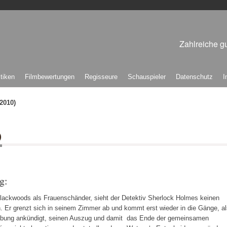
Zahlreiche gu
itiken
Filmbewertungen
Regisseure
Schauspieler
Datenschutz
I
2010)
)
g:
Blackwoods als Frauenschänder, sieht der Detektiv Sherlock Holmes keinen
. Er grenzt sich in seinem Zimmer ab und kommt erst wieder in die Gänge, a
lobung ankündigt, seinen Auszug und damit das Ende der gemeinsamen