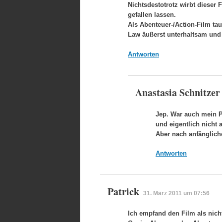
Nichtsdestotrotz wirbt dieser
gefallen lassen.
Als Abenteuer-/Action-Film tau
Law äußerst unterhaltsam und
Antworten
Anastasia Schnitzer
Jep. War auch mein P
und eigentlich nicht a
Aber nach anfänglic
Antworten
Patrick
31. März 2011 um 07:56
Ich empfand den Film als nicht