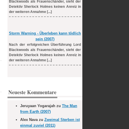
Blackwoods als Frauenschänder, sieht der
Detektiv Sherlock Holmes keinen Anreiz in
der weiteren Annahme [...]
Storm Warning - Überleben kann tödlich
sein (2007)
Nach der erfolgreichen Überführung Lord
Blackwoods als Frauenschänder, sieht der
Detektiv Sherlock Holmes keinen Anreiz in
der weiteren Annahme [...]
Neueste Kommentare
Jeruyaan Yogarajah
zu
The Man
from Earth (2007)
Alex Nava
zu
Zweimal Sterben ist
einmal zuviel (2011)