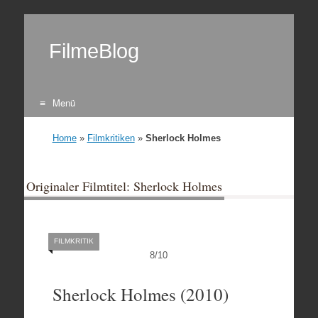
FilmeBlog
Menü
Zum Inhalt springen
Home
»
Filmkritiken
»
Sherlock Holmes
Originaler Filmtitel: Sherlock Holmes
FILMKRITIK
8
/
10
Sherlock Holmes (2010)