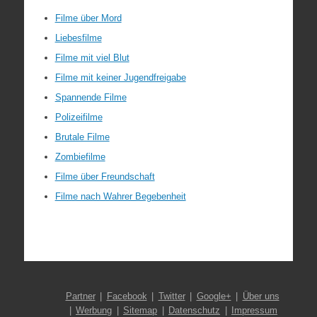
Filme über Mord
Liebesfilme
Filme mit viel Blut
Filme mit keiner Jugendfreigabe
Spannende Filme
Polizeifilme
Brutale Filme
Zombiefilme
Filme über Freundschaft
Filme nach Wahrer Begebenheit
Partner
Facebook
Twitter
Google+
Über uns
Werbung
Sitemap
Datenschutz
Impressum