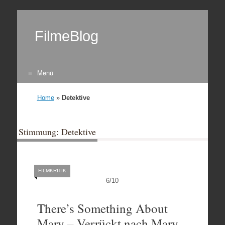
FilmeBlog
Menü
Zum Inhalt springen
Home
»
Detektive
Stimmung: Detektive
FILMKRITIK
6
/
10
There’s Something About
Mary – Verrückt nach Mary