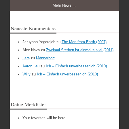
Mehr News →
Neueste Kommentare
Jeruyaan Yogarajah
zu
The Man from Earth (2007)
Alex Nava
zu
Zweimal Sterben ist einmal zuviel (2011)
Lara
zu
Männerhort
Aaron Leu
zu
Ich – Einfach unverbesserlich (2010)
Willy
zu
Ich – Einfach unverbesserlich (2010)
Deine Merkliste:
Your favorites will be here.