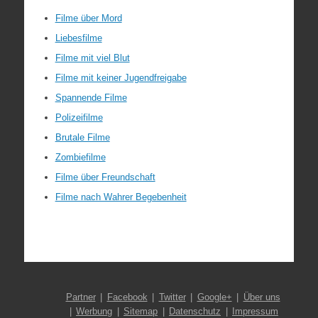
Filme über Mord
Liebesfilme
Filme mit viel Blut
Filme mit keiner Jugendfreigabe
Spannende Filme
Polizeifilme
Brutale Filme
Zombiefilme
Filme über Freundschaft
Filme nach Wahrer Begebenheit
Partner
Facebook
Twitter
Google+
Über uns
Werbung
Sitemap
Datenschutz
Impressum