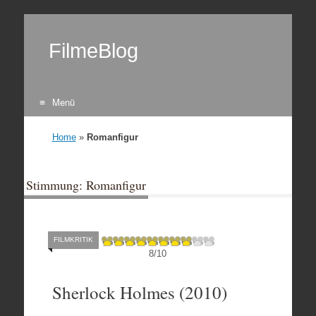
FilmeBlog
Menü
Zum Inhalt springen
Home
»
Romanfigur
Stimmung: Romanfigur
FILMKRITIK
8
/
10
Sherlock Holmes (2010)