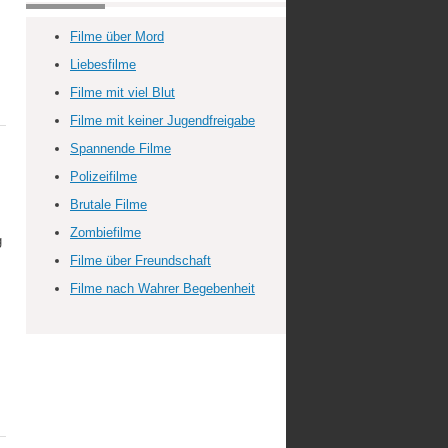
Filme über Mord
Liebesfilme
Filme mit viel Blut
Filme mit keiner Jugendfreigabe
Spannende Filme
Polizeifilme
Brutale Filme
Zombiefilme
g
Filme über Freundschaft
Filme nach Wahrer Begebenheit