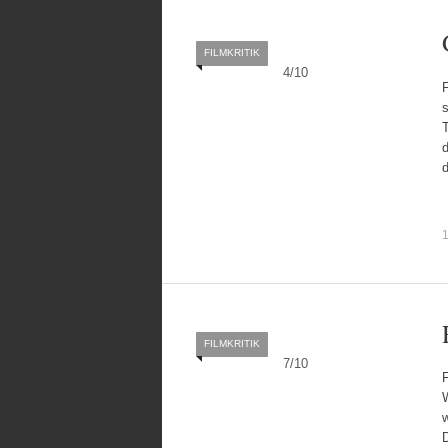
FILMKRITIK
4
/
10
T
1
FILMKRITIK
7
/
10
W
w