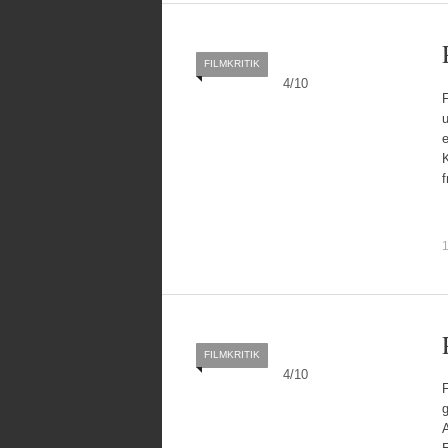
FILMKRITIK
4
/
10
u
e
K
1
FILMKRITIK
4
/
10
F
g