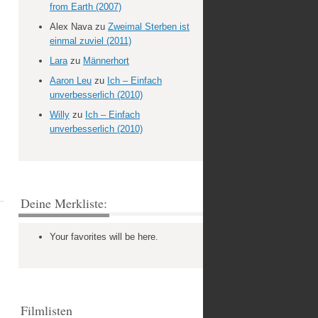
from Earth (2007)
Alex Nava
zu
Zweimal Sterben ist
einmal zuviel (2011)
Lara
zu
Männerhort
Aaron Leu
zu
Ich – Einfach
unverbesserlich (2010)
Willy
zu
Ich – Einfach
unverbesserlich (2010)
Deine Merkliste:
Your favorites will be here.
Filmlisten