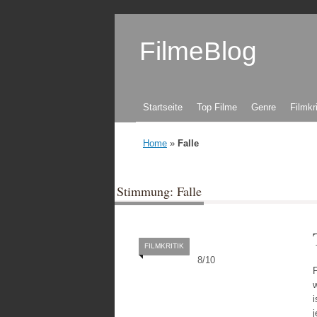
FilmeBlog
Zum Inhalt springen
Startseite
Top Filme
Genre
Filmkr
Home
»
Falle
Stimmung: Falle
FILMKRITIK
8
/
10
F
w
i
j