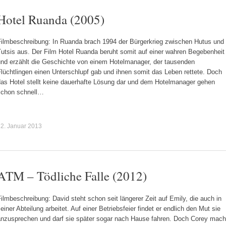
Hotel Ruanda (2005)
Filmbeschreibung: In Ruanda brach 1994 der Bürgerkrieg zwischen Hutus und
Tutsis aus. Der Film Hotel Ruanda beruht somit auf einer wahren Begebenheit
und erzählt die Geschichte von einem Hotelmanager, der tausenden
lüchtlingen einen Unterschlupf gab und ihnen somit das Leben rettete. Doch
das Hotel stellt keine dauerhafte Lösung dar und dem Hotelmanager gehen
schon schnell…
2. Januar 2013
ATM – Tödliche Falle (2012)
ilmbeschreibung: David steht schon seit längerer Zeit auf Emily, die auch in
einer Abteilung arbeitet. Auf einer Betriebsfeier findet er endlich den Mut sie
anzusprechen und darf sie später sogar nach Hause fahren. Doch Corey mach