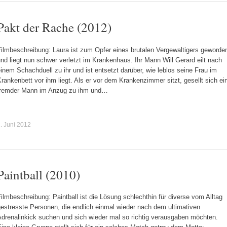
Pakt der Rache (2012)
Filmbeschreibung: Laura ist zum Opfer eines brutalen Vergewaltigers geworde
nd liegt nun schwer verletzt im Krankenhaus. Ihr Mann Will Gerard eilt nach
inem Schachduell zu ihr und ist entsetzt darüber, wie leblos seine Frau im
rankenbett vor ihm liegt. Als er vor dem Krankenzimmer sitzt, gesellt sich ei
fremder Mann im Anzug zu ihm und…
. Juni 2012
Paintball (2010)
ilmbeschreibung: Paintball ist die Lösung schlechthin für diverse vom Alltag
estresste Personen, die endlich einmal wieder nach dem ultimativen
Adrenalinkick suchen und sich wieder mal so richtig verausgaben möchten.