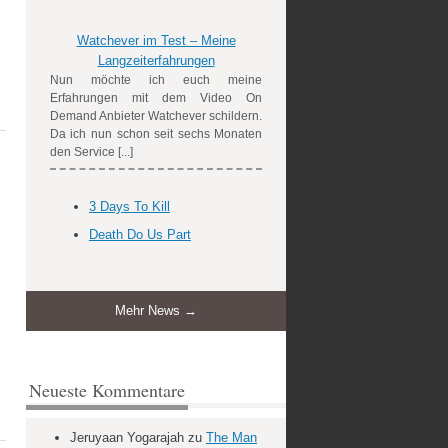
Watchever im Test – Meine
Langzeiterfahrungen
Nun möchte ich euch meine
Erfahrungen mit dem Video On
Demand Anbieter Watchever schildern.
Da ich nun schon seit sechs Monaten
den Service [...]
3 Days To Kill
Death Do Us Part
,
Mehr News →
Neueste Kommentare
Jeruyaan Yogarajah
zu
The Man