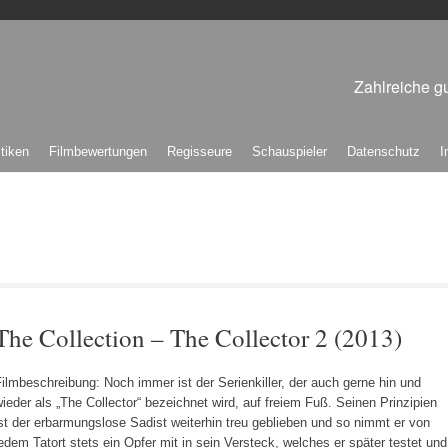
Zahlreiche gu
itiken
Filmbewertungen
Regisseure
Schauspieler
Datenschutz
I
The Collection – The Collector 2 (2013)
ilmbeschreibung: Noch immer ist der Serienkiller, der auch gerne hin und
ieder als „The Collector“ bezeichnet wird, auf freiem Fuß. Seinen Prinzipien
st der erbarmungslose Sadist weiterhin treu geblieben und so nimmt er von
edem Tatort stets ein Opfer mit in sein Versteck, welches er später testet und