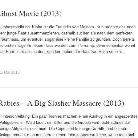
Ghost Movie (2013)
Filmbeschreibung: Kisha ist die Freundin von Malcom. Nun möchte das noch
sehr junge Paar zusammenziehen, deshalb suchen sie nach dem perfekten
raumhaus, um eventuell sogar eine kleine Familie zu gründen. Doch bereits
die ersten Tage im neuen Haus werden zum Horrortrip, denn scheinbar wohnt
das Paar nicht alleine dort, sondern neben der Hausfrau Rosa scheint…
1. Mai 2013
Rabies – A Big Slasher Massacre (2013)
Filmbeschreibung: Ein paar Teenies machen einen Ausflug in ein abgesperrtes
aldgebiet, im Wald lauert ein Killer und die Gruppe wird recht schnell auf
enige Mitglieder dezimiert. Die Cops sind keine große Hilfe und belebte
Dialoge braucht man in einem solchen Film ja sowieso keine, wenn man sich