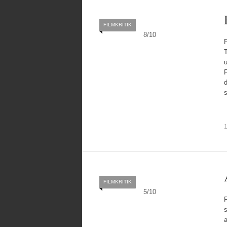
FILMKRITIK
8
/
10
F
1
FILMKRITIK
5
/
10
F
s