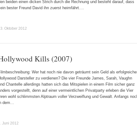
den beiden einen dicken Strich durch die Rechnung und besteht darauf, dass
ein bester Freund David ihn zuerst heimfährt.…
3. Oktober 2012
Hollywood Kills (2007)
ilmbeschreibung: Wer hat noch nie davon geträumt sein Geld als erfolgreiche
Hollywood Darsteller zu verdienen? Die vier Freunde James, Sarah, Vaughn
nd Chantelle allerdings hatten sich das Mitspielen in einem Film sicher ganz
nders vorgestellt, denn auf einer vermeintlichen Privatparty erleben die Vier
ihren wohl schlimmsten Alptraum voller Verzweiflung und Gewalt. Anfangs noc
in dem…
. Juni 2012