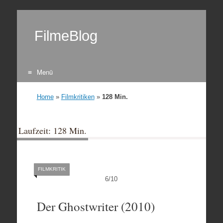
FilmeBlog
Menü
Zum Inhalt springen
Home
»
Filmkritiken
»
128 Min.
Laufzeit: 128 Min.
FILMKRITIK
6
/
10
Der Ghostwriter (2010)