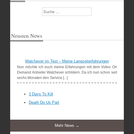
Suchen
Neusten News
Watchever im Test – Meine Langzeiterfahrungen
Nun möchte ich euch meine Erfahrungen mit dem Video On
Demand Anbieter Watchever schildern. Da ich nun schon seit
sechs Monaten den Service [...]
3 Days To Kill
Death Do Us Part
Mehr News →