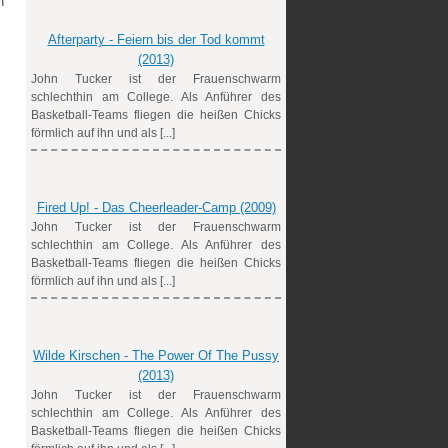
n
Afterparty - Feiern bis der Tod kommt
(2013)
John Tucker ist der Frauenschwarm
schlechthin am College. Als Anführer des
Basketball-Teams fliegen die heißen Chicks
förmlich auf ihn und als [...]
Fired Up! - Das Cheerleader-Camp (2009)
John Tucker ist der Frauenschwarm
schlechthin am College. Als Anführer des
Basketball-Teams fliegen die heißen Chicks
förmlich auf ihn und als [...]
Wilde Kirschen - The Power Of The Pussy
(2013)
John Tucker ist der Frauenschwarm
schlechthin am College. Als Anführer des
Basketball-Teams fliegen die heißen Chicks