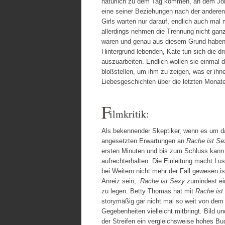
natürlich zu dem Tag kommen, an dem Joh
eine seiner Beziehungen nach der anderen
Girls warten nur darauf, endlich auch mal 
allerdings nehmen die Trennung nicht ganz 
waren und genau aus diesem Grund haben 
Hintergrund lebenden, Kate tun sich die 
auszuarbeiten. Endlich wollen sie einmal d
bloßstellen, um ihm zu zeigen, was er ihn
Liebesgeschichten über die letzten Monat
F
ilmkritik:
Als bekennender Skeptiker, wenn es um da
angesetzten Erwartungen an
Rache ist Se
ersten Minuten und bis zum Schluss kan
aufrechterhalten. Die Einleitung macht Lust
bei Weitem nicht mehr der Fall gewesen is
Anreiz sein,
Rache ist Sexy
zumindest ein
zu legen. Betty Thomas hat mit
Rache ist
storymäßig gar nicht mal so weit von dem 
Gegebenheiten vielleicht mitbringt. Bild 
der Streifen ein vergleichsweise hohes Bud