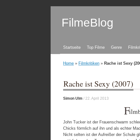
FilmeBlog
Zum Inhalt springen
Startseite
Top Filme
Genre
Filmkr
Home
»
Filmkritiken
»
Rache ist Sexy (20
Rache ist Sexy (2007)
Simon Ulm
/
22. April 2013
F
ilm
John Tucker ist der Frauenschwarm schlec
Chicks förmlich auf ihn und als echter Ma
Nicht selten ist der Aufreißer der Schule