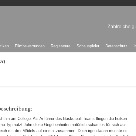
Zahlreiche gu
itiken
Filmbewertungen
Regisseure
Schauspieler
Datenschutz
I
07)
beschreibung:
hthin am College. Als Anführer des Basketball-Teams fliegen die heißen
cho-Typ nutzt John diese Gegebenheiten natürlich schamlos für sich aus.
 gleich mit drei Mädels auf einmal zusammen. Doch irgendwann musste es