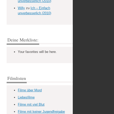
unverbesserlich (2010)
Willy
zu
Ich – Einfach
unverbesserlich (2010)
Deine Merkliste:
Your favorites will be here.
Filmlisten
Filme über Mord
Liebesfilme
Filme mit viel Blut
Filme mit keiner Jugendfreigabe