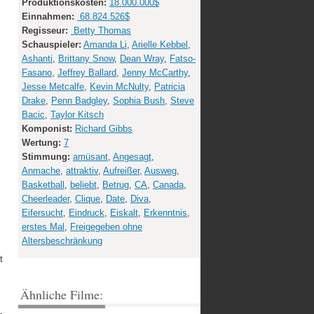
Produktionskosten:
18.000.000$
Einnahmen:
68.824.526$
Regisseur:
Betty Thomas
Schauspieler:
Amanda Li
,
Arielle Kebbel
,
Ashanti
,
Brittany Snow
,
Dean Wray
,
Fatso-
Fasano
,
Jeffrey Ballard
,
Jenny McCarthy
,
Jesse Metcalfe
,
Kevin McNulty
,
Patricia
,
Drake
,
Penn Badgley
,
Sophia Bush
,
Steve
Bacic
,
Taylor Kitsch
Komponist:
Richard Gibbs
Wertung:
7
Stimmung:
amüsant
,
Angesagt
,
Anmache
,
attraktiv
,
Aufreißer
,
Ausweg
,
Basketball
,
beliebt
,
Betrug
,
CA
,
Canada
,
Cheerleader
,
Clique
,
Date
,
Diva
,
Eifersucht
,
Eindruck
,
Eiskalt
,
Erkenntnis
,
erstes Mal
,
Freigegeben ohne
Altersbeschränkung
t
Ähnliche Filme: