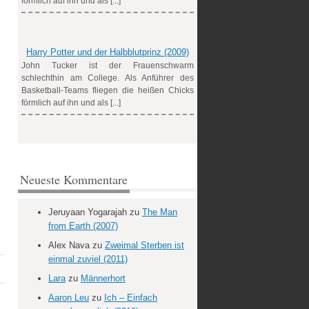
förmlich auf ihn und als [...]
Harry Potter und der Halbblutprinz (2009)
John Tucker ist der Frauenschwarm
schlechthin am College. Als Anführer des
Basketball-Teams fliegen die heißen Chicks
förmlich auf ihn und als [...]
Neueste Kommentare
Jeruyaan Yogarajah
zu
The Man
from Earth (2007)
Alex Nava
zu
Zweimal Sterben ist
einmal zuviel (2011)
Lara
zu
Männerhort
Aaron Leu
zu
Ich – Einfach