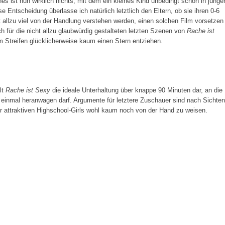
s ist nun wirklich nichts, mit dem ein kleines Kind unbedingt schon in junge
se Entscheidung überlasse ich natürlich letztlich den Eltern, ob sie ihren 0-6
t allzu viel von der Handlung verstehen werden, einen solchen Film vorsetzen
och für die nicht allzu glaubwürdig gestalteten letzten Szenen von
Rache ist
em Streifen glücklicherweise kaum einen Stern entziehen.
lt
Rache ist Sexy
die ideale Unterhaltung über knappe 90 Minuten dar, an die
 einmal heranwagen darf. Argumente für letztere Zuschauer sind nach Sichten
r attraktiven Highschool-Girls wohl kaum noch von der Hand zu weisen.