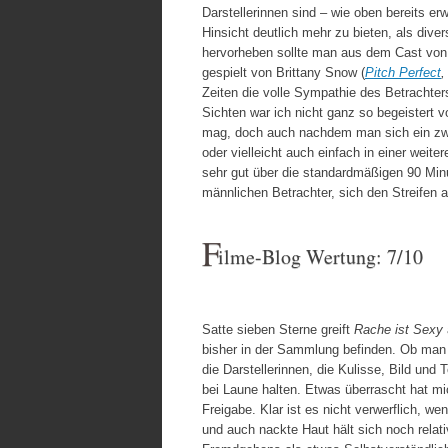
Darstellerinnen sind – wie oben bereits er
Hinsicht deutlich mehr zu bieten, als div
hervorheben sollte man aus dem Cast vo
gespielt von Brittany Snow (
Pitch Perfect
Zeiten die volle Sympathie des Betrachter
Sichten war ich nicht ganz so begeistert 
mag, doch auch nachdem man sich ein zw
oder vielleicht auch einfach in einer weit
sehr gut über die standardmäßigen 90 Minut
männlichen Betrachter, sich den Streifen 
F
ilme-Blog Wertung: 7/10
Satte sieben Sterne greift
Rache ist Sexy
bisher in der Sammlung befinden. Ob man
die Darstellerinnen, die Kulisse, Bild und
bei Laune halten. Etwas überrascht hat mi
Freigabe. Klar ist es nicht verwerflich, we
und auch nackte Haut hält sich noch relati