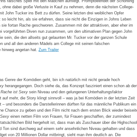
ns falsches Spiel mit den Mädchen auffliegt. Promptbeendet der Schönling
, ohne dabei große Verluste in Kauf zu nehmen, denn die nächsten College-
mit John Tucker ins Bett zu dürfen. Seine letzten drei weiblichen Opfer
so leicht hin, als sie erfahren, dass sie nicht die Einzigen in Johns Leben
sie fortan Rache geschworen. Zusammen mit der attraktiven, aber eher im
drei vorgeführten Diven nun zusammen, um den ultimativen Plan gegen John
ie sein, die den allseits gut gelaunten Mr. Tucker vor der ganzen Schule
en und all den anderen Mädels am College mit seinen falschen
e hinweg angetan hat.
Zum Trailer
s Genre der Komödien geht, bin ich natürlich mit nicht gerade hoch
xy
herangegangen. Doch siehe da, das Konzept fasziniert einen schon ab de
n
Rache ist Sexy
sein Niveau und den gelungenen Unterhaltungsfaktor
 auf mehr, die Story klingt sinnvoll – was ja bei Komödien in der letzten Zeit
t – und besonders die Darstellerinnen dürften für das männliche Publikum ein
e Chance zu geben und den Film nicht nach dem ersten Blick wieder beiseit
 Sexy
einen netten Film von Frauen, für Frauen geschaffen, der zumindest
tatsächlichen Bild hergeholt ist, dass man als Zuschauer über die Highschool
und Ton sind durchweg auf einem sehr ansehnlichen Niveau gehalten und dass
get von 20 Millionen Dollar mitbringt, sieht man ihm deutlich an. Die