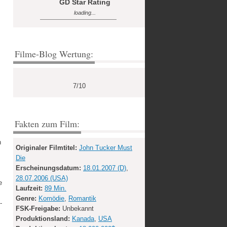
GD Star Rating
loading...
Filme-Blog Wertung:
7/10
Fakten zum Film:
n
Originaler Filmtitel:
John Tucker Must
Die
Erscheinungsdatum:
18.01.2007 (D)
,
28.07.2006 (USA)
e
Laufzeit:
89 Min.
Genre:
Komödie
,
Romantik
-
FSK-Freigabe:
Unbekannt
Produktionsland:
Kanada
,
USA