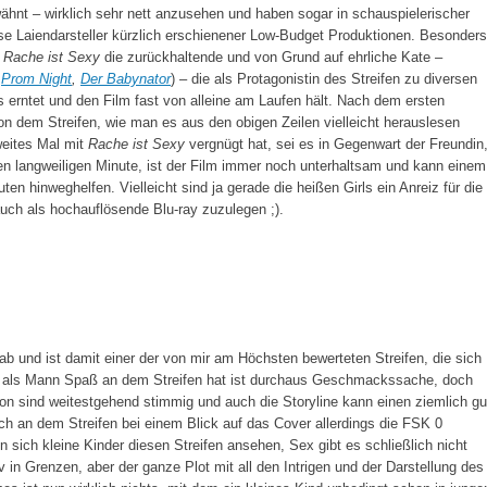
wähnt – wirklich sehr nett anzusehen und haben sogar in schauspielerischer
erse Laiendarsteller kürzlich erschienener Low-Budget Produktionen. Besonders
n
Rache ist Sexy
die zurückhaltende und von Grund auf ehrliche Kate –
,
Prom Night
,
Der Babynator
) – die als Protagonistin des Streifen zu diversen
s erntet und den Film fast von alleine am Laufen hält. Nach dem ersten
von dem Streifen, wie man es aus den obigen Zeilen vielleicht herauslesen
eites Mal mit
Rache ist Sexy
vergnügt hat, sei es in Gegenwart der Freundin
eren langweiligen Minute, ist der Film immer noch unterhaltsam und kann einem
en hinweghelfen. Vielleicht sind ja gerade die heißen Girls ein Anreiz für die
auch als hochauflösende Blu-ray zuzulegen ;).
ab und ist damit einer der von mir am Höchsten bewerteten Streifen, die sich
 als Mann Spaß an dem Streifen hat ist durchaus Geschmackssache, doch
 Ton sind weitestgehend stimmig und auch die Storyline kann einen ziemlich gu
ch an dem Streifen bei einem Blick auf das Cover allerdings die FSK 0
nn sich kleine Kinder diesen Streifen ansehen, Sex gibt es schließlich nicht
v in Grenzen, aber der ganze Plot mit all den Intrigen und der Darstellung des