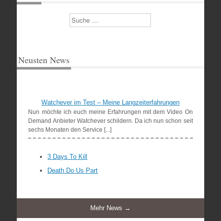
Suchen
Neusten News
Watchever im Test – Meine Langzeiterfahrungen
Nun möchte ich euch meine Erfahrungen mit dem Video On
Demand Anbieter Watchever schildern. Da ich nun schon seit
sechs Monaten den Service [...]
3 Days To Kill
Death Do Us Part
Mehr News →