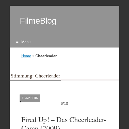
FilmeBlog
Menü
Zum Inhalt springen
Home
»
Cheerleader
Stimmung: Cheerleader
FILMKRITIK
6
/
10
Fired Up! – Das Cheerleader-
Camp (2009)