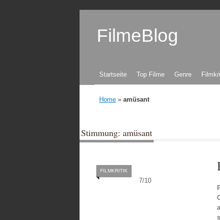
FilmeBlog
Zum Inhalt springen
Startseite
Top Filme
Genre
Filmkr
Home
»
amüsant
Stimmung: amüsant
FILMKRITIK
7
/
10
C
a
s