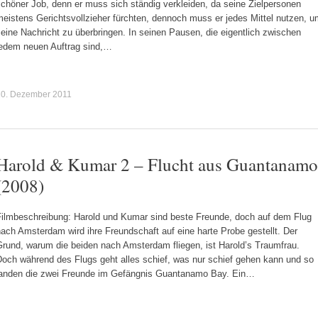
chöner Job, denn er muss sich ständig verkleiden, da seine Zielpersonen
eistens Gerichtsvollzieher fürchten, dennoch muss er jedes Mittel nutzen, 
eine Nachricht zu überbringen. In seinen Pausen, die eigentlich zwischen
jedem neuen Auftrag sind,…
10. Dezember 2011
Harold & Kumar 2 – Flucht aus Guantanamo
(2008)
Filmbeschreibung: Harold und Kumar sind beste Freunde, doch auf dem Flug
ach Amsterdam wird ihre Freundschaft auf eine harte Probe gestellt. Der
Grund, warum die beiden nach Amsterdam fliegen, ist Harold’s Traumfrau.
Doch während des Flugs geht alles schief, was nur schief gehen kann und so
landen die zwei Freunde im Gefängnis Guantanamo Bay. Ein…