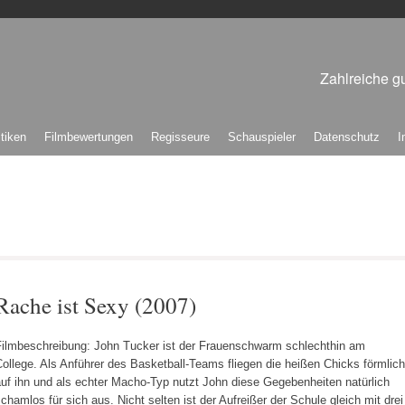
Zahlreiche gu
itiken
Filmbewertungen
Regisseure
Schauspieler
Datenschutz
I
Rache ist Sexy (2007)
Filmbeschreibung: John Tucker ist der Frauenschwarm schlechthin am
ollege. Als Anführer des Basketball-Teams fliegen die heißen Chicks förmlich
uf ihn und als echter Macho-Typ nutzt John diese Gegebenheiten natürlich
chamlos für sich aus. Nicht selten ist der Aufreißer der Schule gleich mit drei