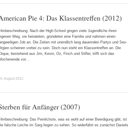
American Pie 4: Das Klassentreffen (2012)
ilmbeschreibung: Nach der High-School gingen viele Jugendliche ihren
eigenen Weg, sie heirateten, gründeten eine Familie und nahmen einen
angweiligen Job an. Die Zeiten mit unendlich lang dauernden Partys und Sex-
rgien scheinen vorbei zu sein. Doch nun steht ein Klassentreffen an. Die
lique, bestehend aus Jim, Kevin, Oz, Finch und Stifler, trifft sich das
Wochenende vor…
9. August 2012
Sterben für Anfänger (2007)
ilmbeschreibung: Das Peinlichste, was es wohl auf einer Beerdigung gibt, ist
ie falsche Leiche im Sarg liegen zu sehen. So widerfährt es zunächst Daniel