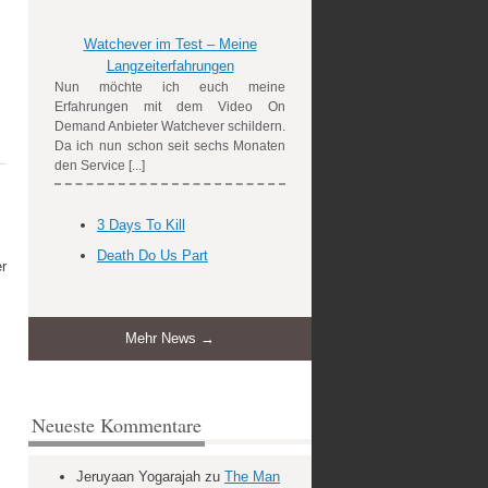
Watchever im Test – Meine
Langzeiterfahrungen
Nun möchte ich euch meine
Erfahrungen mit dem Video On
Demand Anbieter Watchever schildern.
Da ich nun schon seit sechs Monaten
den Service [...]
3 Days To Kill
Death Do Us Part
er
Mehr News →
Neueste Kommentare
Jeruyaan Yogarajah
zu
The Man