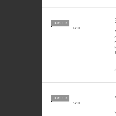
FILMKRITIK
6
/
10
F
e
n
k
8
FILMKRITIK
5
/
10
F
v