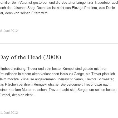
amilie. Sein Vater ist gestorben und die Bestatter bringen zur Trauerfeier auc
noch den falschen Sarg. Doch das ist nicht das Einzige Problem, was Daniel
hat, denn von seinen Eltern wird…
8. Juni 2012
Day of the Dead (2008)
ilmbeschreibung: Trevor und sein bester Kumpel sind gerade mit ihren
reundinnen in einem alten verlassenen Haus zu Gange, als Trevor plötzlich
Heim möchte. Zuhause angekommen überrascht Sarah, Trevors Schwester,
das Pärchen bei ihrem Rumgeknutsche. Sie verdonnert Trevor dazu nach
seiner kranken Mutter zu sehen. Trevor macht sich Sorgen um seinen besten
Kumpel, der sich nicht…
1. Juni 2012