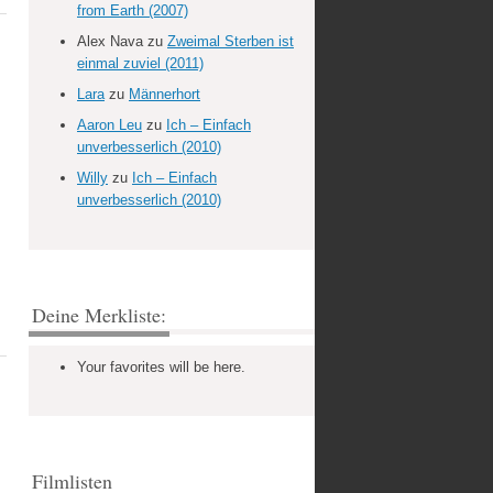
from Earth (2007)
Alex Nava
zu
Zweimal Sterben ist
einmal zuviel (2011)
Lara
zu
Männerhort
Aaron Leu
zu
Ich – Einfach
unverbesserlich (2010)
Willy
zu
Ich – Einfach
unverbesserlich (2010)
Deine Merkliste:
Your favorites will be here.
Filmlisten
s