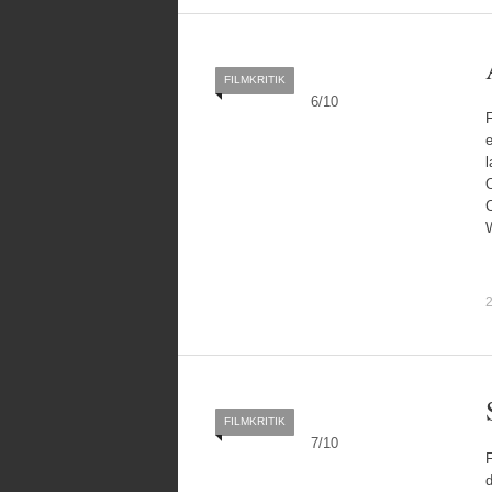
FILMKRITIK
6
/
10
F
l
O
C
2
FILMKRITIK
7
/
10
F
d