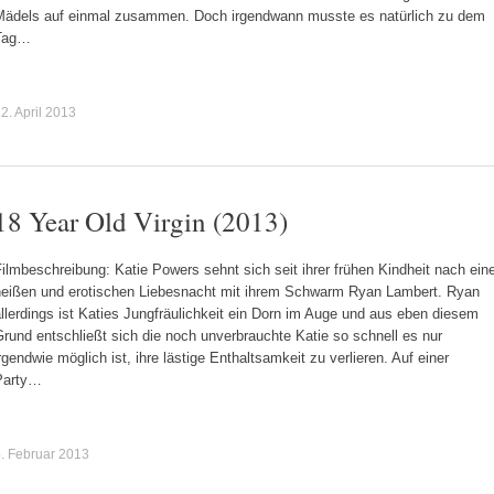
Mädels auf einmal zusammen. Doch irgendwann musste es natürlich zu dem
Tag…
2. April 2013
18 Year Old Virgin (2013)
ilmbeschreibung: Katie Powers sehnt sich seit ihrer frühen Kindheit nach ein
heißen und erotischen Liebesnacht mit ihrem Schwarm Ryan Lambert. Ryan
llerdings ist Katies Jungfräulichkeit ein Dorn im Auge und aus eben diesem
rund entschließt sich die noch unverbrauchte Katie so schnell es nur
rgendwie möglich ist, ihre lästige Enthaltsamkeit zu verlieren. Auf einer
Party…
. Februar 2013