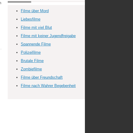
h
Filme über Mord
Liebesfilme
Filme mit viel Blut
Filme mit keiner Jugendfreigabe
Spannende Filme
Polizeifilme
Brutale Filme
Zombiefilme
Filme über Freundschaft
Filme nach Wahrer Begebenheit