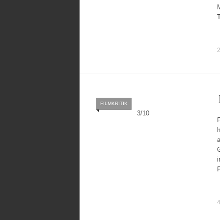
2
FILMKRITIK
3
/
10
F
a
G
i
4