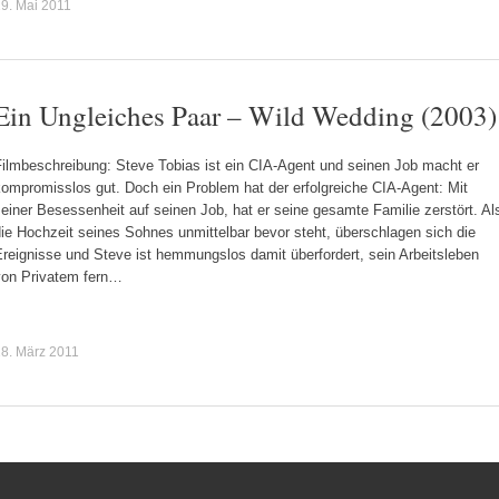
9. Mai 2011
Ein Ungleiches Paar – Wild Wedding (2003)
Filmbeschreibung: Steve Tobias ist ein CIA-Agent und seinen Job macht er
ompromisslos gut. Doch ein Problem hat der erfolgreiche CIA-Agent: Mit
einer Besessenheit auf seinen Job, hat er seine gesamte Familie zerstört. Al
ie Hochzeit seines Sohnes unmittelbar bevor steht, überschlagen sich die
reignisse und Steve ist hemmungslos damit überfordert, sein Arbeitsleben
von Privatem fern…
8. März 2011