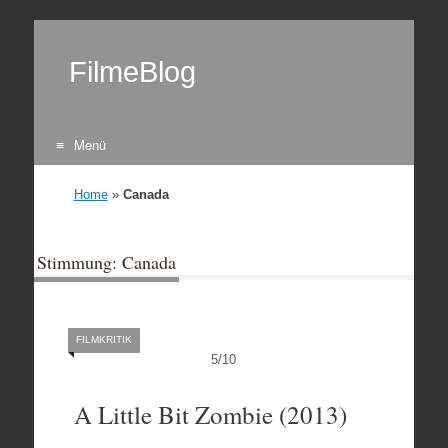
FilmeBlog
Menü
Zum Inhalt springen
Home
»
Canada
Stimmung: Canada
FILMKRITIK
5
/
10
A Little Bit Zombie (2013)