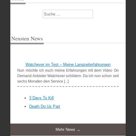
Suchen
Neusten News
Watchever im Test – Meine Langzeiterfahrungen
Nun möchte ich euch meine Erfahrungen mit dem Video On
Demand Anbieter Watchever schildern. Da ich nun schon seit
sechs Monaten den Service [...]
3 Days To Kill
Death Do Us Part
Mehr News →