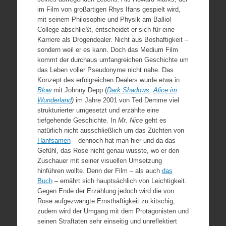
im Film von großartigen Rhys Ifans gespielt wird,
mit seinem Philosophie und Physik am Balliol
College abschließt, entscheidet er sich für eine
Karriere als Drogendealer. Nicht aus Boshaftigkeit –
sondern weil er es kann. Doch das Medium Film
kommt der durchaus umfangreichen Geschichte um
das Leben voller Pseudonyme nicht nahe. Das
Konzept des erfolgreichen Dealers wurde etwa in
Blow
mit Johnny Depp (
Dark Shadows
,
Alice im
Wunderland
)
im Jahre 2001 von Ted Demme viel
strukturierter umgesetzt und erzählte eine
tiefgehende Geschichte. In
Mr. Nice
geht es
natürlich nicht ausschließlich um das Züchten von
Hanfsamen
– dennoch hat man hier und da das
Gefühl, das Rose nicht genau wusste, wo er den
Zuschauer mit seiner visuellen Umsetzung
hinführen wollte. Denn der Film – als auch
das
Buch
– ernährt sich hauptsächlich von Leichtigkeit.
Gegen Ende der Erzählung jedoch wird die von
Rose aufgezwängte Ernsthaftigkeit zu kitschig,
zudem wird der Umgang mit dem Protagonisten und
seinen Straftaten sehr einseitig und unreflektiert