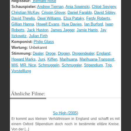
Regisseur:
Bernard Rose
Schauspieler:
Andrew Tiernan
,
Ania Sowinski
,
Chloë Sevigny
,
Christian McKay
,
Crispin Glover
,
Daniel Faraldo
,
David Sibley
,
David Thewlis
,
Dewi Williams
,
Elsa Pataky
,
Ferdy Roberts
,
Gillian Hanna
,
Howell Evans
,
Huw Davies
,
Ian Burford
,
Iwan
Roberts
,
Jack Huston
,
James Jagger
,
Jamie Harris
,
Jay
Itzkowitz
,
Julian Firth
Komponist:
Philip Glass
Wertung:
Unbekannt
Stimmung:
Dealer
,
Droge
,
Drogen
,
Drogendealer
,
England
,
Howard Marks
,
Juni
,
Kiffen
,
Marihuana
,
Marihuana-Transport
,
MI6
,
MR. Nice
,
Schmuggeln
,
Schmuggler
,
Stipendium
,
Trip
,
Vorstelllung
Ähnliche Filme:
So High (2005)
Er kommt aus kleinen Verhältnissen in England und schafft es mit
einem Oxford Stipendium doch noch in bestimmte elitäre Kreise.
Von der [...]