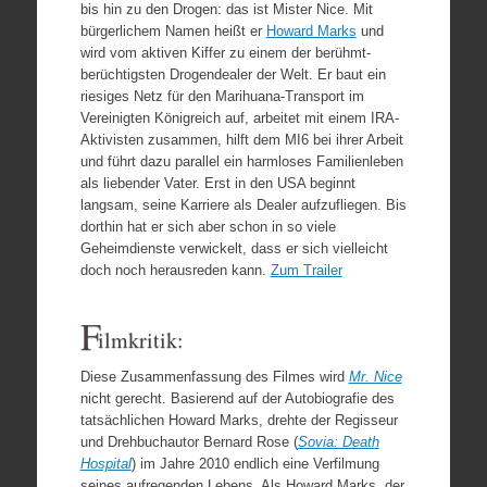
bis hin zu den Drogen: das ist Mister Nice. Mit
bürgerlichem Namen heißt er
Howard Marks
und
wird vom aktiven Kiffer zu einem der berühmt-
berüchtigsten Drogendealer der Welt. Er baut ein
riesiges Netz für den Marihuana-Transport im
Vereinigten Königreich auf, arbeitet mit einem IRA-
Aktivisten zusammen, hilft dem MI6 bei ihrer Arbeit
und führt dazu parallel ein harmloses Familienleben
als liebender Vater. Erst in den USA beginnt
langsam, seine Karriere als Dealer aufzufliegen. Bis
dorthin hat er sich aber schon in so viele
Geheimdienste verwickelt, dass er sich vielleicht
doch noch herausreden kann.
Zum Trailer
F
ilmkritik:
Diese Zusammenfassung des Filmes wird
Mr. Nice
nicht gerecht. Basierend auf der Autobiografie des
tatsächlichen Howard Marks, drehte der Regisseur
und Drehbuchautor Bernard Rose (
Sovia: Death
Hospital
) im Jahre 2010 endlich eine Verfilmung
seines aufregenden Lebens. Als Howard Marks, der