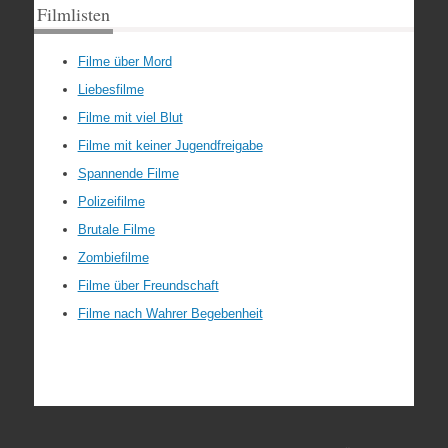
Filmlisten
Filme über Mord
Liebesfilme
Filme mit viel Blut
Filme mit keiner Jugendfreigabe
Spannende Filme
Polizeifilme
Brutale Filme
Zombiefilme
Filme über Freundschaft
Filme nach Wahrer Begebenheit