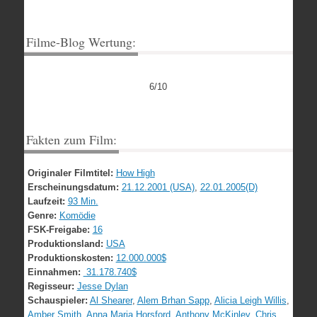
Filme-Blog Wertung:
6/10
Fakten zum Film:
Originaler Filmtitel:
How High
Erscheinungsdatum:
21.12.2001 (USA)
,
22.01.2005(D)
Laufzeit:
93 Min.
Genre:
Komödie
FSK-Freigabe:
16
Produktionsland:
USA
Produktionskosten:
12.000.000$
Einnahmen:
31.178.740$
Regisseur:
Jesse Dylan
Schauspieler:
Al Shearer
,
Alem Brhan Sapp
,
Alicia Leigh Willis
,
Amber Smith
,
Anna Maria Horsford
,
Anthony McKinley
,
Chris