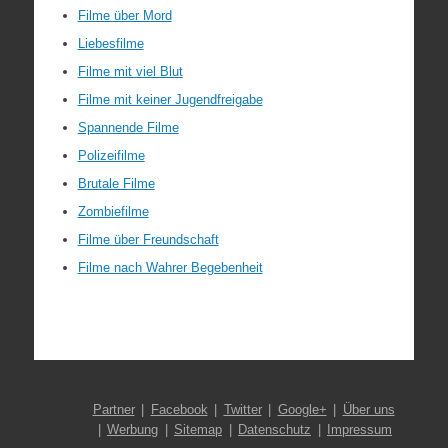
Filme über Mord
Liebesfilme
Filme mit viel Blut
Filme mit keiner Jugendfreigabe
Spannende Filme
Polizeifilme
Brutale Filme
Zombiefilme
Filme über Freundschaft
Filme nach Wahrer Begebenheit
Partner
Facebook
Twitter
Google+
Über uns
Werbung
Sitemap
Datenschutz
Impressum