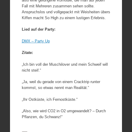
also eine gelungene Komödie, die man auf jeden
Fall mit Mehreren zusammen sehen sollte.
Anspruchslos und vollgepackt mit Weisheiten übers
Kiffen macht So High zu einem lustigen Erlebnis.
Lied auf der Party:
DMX – Party Up
Zitate:
„Ich bin voll der Muschilover und mein Schweif will
nicht steif.“
„Ja, weil du gerade von einem Cracktrip runter
kommst, so etwas nennt man Realität.“
„Ihr Ostküste, ich Fernostküste.“
„Also, wie wird CO2 in O2 umgewandelt? – Durch
Pflanzen, du Schwanz!“