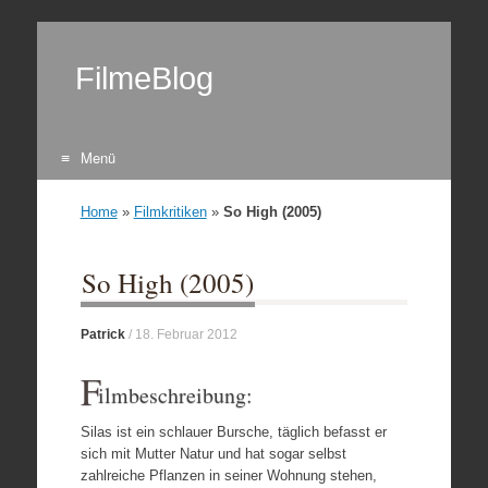
FilmeBlog
Menü
Zum Inhalt springen
Home
»
Filmkritiken
»
So High (2005)
So High (2005)
Patrick
/
18. Februar 2012
F
ilmbeschreibung:
Silas ist ein schlauer Bursche, täglich befasst er
sich mit Mutter Natur und hat sogar selbst
zahlreiche Pflanzen in seiner Wohnung stehen,