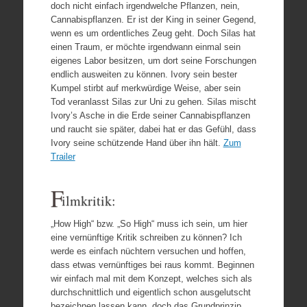
doch nicht einfach irgendwelche Pflanzen, nein,
Cannabispflanzen. Er ist der King in seiner Gegend,
wenn es um ordentliches Zeug geht. Doch Silas hat
einen Traum, er möchte irgendwann einmal sein
eigenes Labor besitzen, um dort seine Forschungen
endlich ausweiten zu können. Ivory sein bester
Kumpel stirbt auf merkwürdige Weise, aber sein
Tod veranlasst Silas zur Uni zu gehen. Silas mischt
Ivory’s Asche in die Erde seiner Cannabispflanzen
und raucht sie später, dabei hat er das Gefühl, dass
Ivory seine schützende Hand über ihn hält.
Zum
Trailer
F
ilmkritik:
„How High“ bzw. „So High“ muss ich sein, um hier
eine vernünftige Kritik schreiben zu können? Ich
werde es einfach nüchtern versuchen und hoffen,
dass etwas vernünftiges bei raus kommt. Beginnen
wir einfach mal mit dem Konzept, welches sich als
durchschnittlich und eigentlich schon ausgelutscht
bezeichnen lassen kann, doch das Grundprinzip