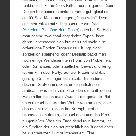
funktioniert. Filme übers Kiffen, oder allgemein über
Drogen funktionieren einfach immer gut, gleiches
gilt für Sex. Man kann sagen „Drugs sells“. Dem
gleichen Erfolg nutzt Regisseur Jesse Dylan
(
American Pie
,
One Hour Photo
) auch bei So High,
man nehme zwei total abgedrehte Typen, lässt
deren Lebenswege sich kreuzen und packt eine
ordentliche Portion Drogen dazu. Klingt nicht
sonderlich spannend, oder? Deshalb packt man
noch einige Wendepunkte in Form von Problemen,
oder Romanzen, oder staatlicher Gewalt und fertig
ist ein Film über Party, Schule, Frauen und das
ganz große Los. Eigentlich nichts Besonderes,
doch im Großen und Ganzen eigentlich sehr
amüsant, was nicht zuletzt an den sympathischen
Hauptrollen liegen mag. Zwar ist der gesamte Plot
so vorhersehbar, wie das Wetter von morgen, aber
das macht nichts, denn bei So High geht es
hauptsächlich darum, abzuschalten und das Kino
zu genießen. Was am Ende dabei raus kommt, ist
ein Streifen der sich hauptsächlich an Jugendlichen
bzw. schwarzen Humor interessiert. Eine