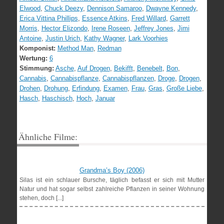
Elwood
,
Chuck Deezy
,
Dennison Samaroo
,
Dwayne Kennedy
,
Erica Vittina Phillips
,
Essence Atkins
,
Fred Willard
,
Garrett
Morris
,
Hector Elizondo
,
Irene Roseen
,
Jeffrey Jones
,
Jimi
Antoine
,
Justin Urich
,
Kathy Wagner
,
Lark Voorhies
Komponist:
Method Man
,
Redman
Wertung:
6
Stimmung:
Asche
,
Auf Drogen
,
Bekifft
,
Benebelt
,
Bon
,
Cannabis
,
Cannabispflanze
,
Cannabispflanzen
,
Droge
,
Drogen
,
Drohen
,
Drohung
,
Erfindung
,
Examen
,
Frau
,
Gras
,
Große Liebe
,
Hasch
,
Haschisch
,
Hoch
,
Januar
Ähnliche Filme:
Grandma’s Boy (2006)
Silas ist ein schlauer Bursche, täglich befasst er sich mit Mutter
Natur und hat sogar selbst zahlreiche Pflanzen in seiner Wohnung
stehen, doch [...]