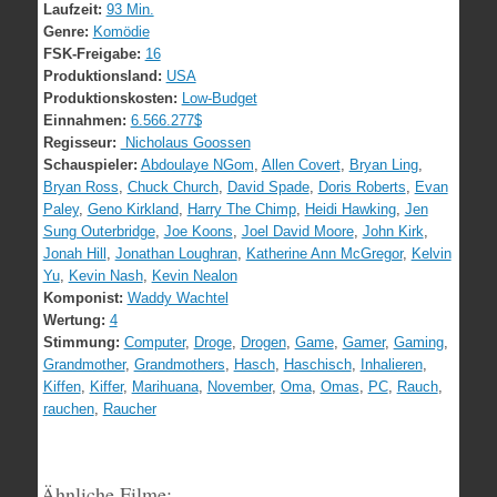
Laufzeit:
93 Min.
Genre:
Komödie
FSK-Freigabe:
16
Produktionsland:
USA
Produktionskosten:
Low-Budget
Einnahmen:
6.566.277$
Regisseur:
Nicholaus Goossen
Schauspieler:
Abdoulaye NGom
,
Allen Covert
,
Bryan Ling
,
Bryan Ross
,
Chuck Church
,
David Spade
,
Doris Roberts
,
Evan
Paley
,
Geno Kirkland
,
Harry The Chimp
,
Heidi Hawking
,
Jen
Sung Outerbridge
,
Joe Koons
,
Joel David Moore
,
John Kirk
,
Jonah Hill
,
Jonathan Loughran
,
Katherine Ann McGregor
,
Kelvin
Yu
,
Kevin Nash
,
Kevin Nealon
Komponist:
Waddy Wachtel
Wertung:
4
Stimmung:
Computer
,
Droge
,
Drogen
,
Game
,
Gamer
,
Gaming
,
Grandmother
,
Grandmothers
,
Hasch
,
Haschisch
,
Inhalieren
,
Kiffen
,
Kiffer
,
Marihuana
,
November
,
Oma
,
Omas
,
PC
,
Rauch
,
rauchen
,
Raucher
Ähnliche Filme: