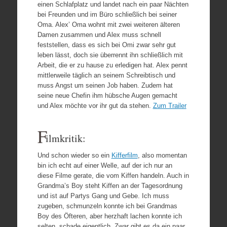
einen Schlafplatz und landet nach ein paar Nächten
bei Freunden und im Büro schließlich bei seiner
Oma. Alex’ Oma wohnt mit zwei weiteren älteren
Damen zusammen und Alex muss schnell
feststellen, dass es sich bei Omi zwar sehr gut
leben lässt, doch sie überrennt ihn schließlich mit
Arbeit, die er zu hause zu erledigen hat. Alex pennt
mittlerweile täglich an seinem Schreibtisch und
muss Angst um seinen Job haben. Zudem hat
seine neue Chefin ihm hübsche Augen gemacht
und Alex möchte vor ihr gut da stehen.
Zum Trailer
F
ilmkritik:
Und schon wieder so ein
Kifferfilm
, also momentan
bin ich echt auf einer Welle, auf der ich nur an
diese Filme gerate, die vom Kiffen handeln. Auch in
Grandma’s Boy steht Kiffen an der Tagesordnung
und ist auf Partys Gang und Gebe. Ich muss
zugeben, schmunzeln konnte ich bei Grandmas
Boy des Öfteren, aber herzhaft lachen konnte ich
selten, schade eigentlich. Zwar gibt es da ein paar