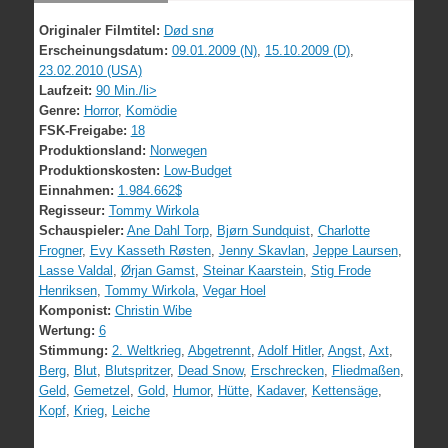
Originaler Filmtitel:
Død snø
Erscheinungsdatum:
09.01.2009 (N)
,
15.10.2009 (D)
,
23.02.2010 (USA)
Laufzeit:
90 Min./li>
Genre:
Horror
,
Komödie
FSK-Freigabe:
18
Produktionsland:
Norwegen
Produktionskosten:
Low-Budget
Einnahmen:
1.984.662$
Regisseur:
Tommy Wirkola
Schauspieler:
Ane Dahl Torp
,
Bjørn Sundquist
,
Charlotte
Frogner
,
Evy Kasseth Røsten
,
Jenny Skavlan
,
Jeppe Laursen
,
Lasse Valdal
,
Ørjan Gamst
,
Steinar Kaarstein
,
Stig Frode
Henriksen
,
Tommy Wirkola
,
Vegar Hoel
Komponist:
Christin Wibe
Wertung:
6
Stimmung:
2. Weltkrieg
,
Abgetrennt
,
Adolf Hitler
,
Angst
,
Axt
,
Berg
,
Blut
,
Blutspritzer
,
Dead Snow
,
Erschrecken
,
Fliedmaßen
,
Geld
,
Gemetzel
,
Gold
,
Humor
,
Hütte
,
Kadaver
,
Kettensäge
,
Kopf
,
Krieg
,
Leiche