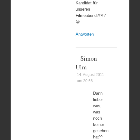
Kandidat für
unseren
Filmeabend?!?!?
😀
Antworten
Simon
Ulm
14. August 2011
um 20:56
Dann
lieber
was,
was
noch
keiner
gesehen
hat^^