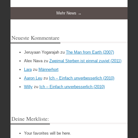
Mehr News →
Neueste Kommentare
Jeruyaan Yogarajah
zu
The Man from Earth (2007)
Alex Nava
zu
Zweimal Sterben ist einmal zuviel (2011)
Lara
zu
Männerhort
Aaron Leu
zu
Ich – Einfach unverbesserlich (2010)
Willy
zu
Ich – Einfach unverbesserlich (2010)
Deine Merkliste:
Your favorites will be here.