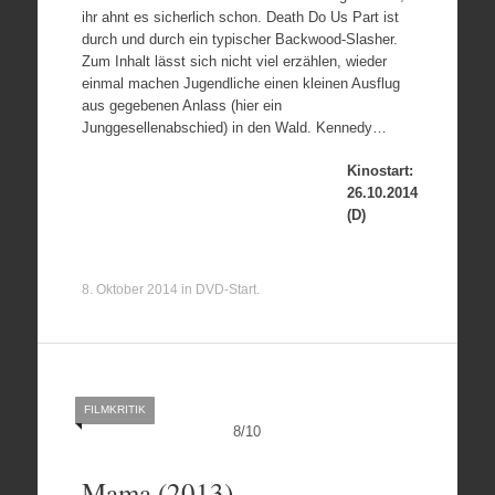
ihr ahnt es sicherlich schon. Death Do Us Part ist
durch und durch ein typischer Backwood-Slasher.
Zum Inhalt lässt sich nicht viel erzählen, wieder
einmal machen Jugendliche einen kleinen Ausflug
aus gegebenen Anlass (hier ein
Junggesellenabschied) in den Wald. Kennedy…
Kinostart:
26.10.2014
(D)
8. Oktober 2014
in
DVD-Start
.
FILMKRITIK
8
/
10
Mama (2013)