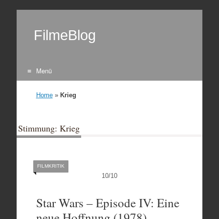
FilmeBlog
Menü
Zum Inhalt springen
Home
»
Krieg
Stimmung: Krieg
FILMKRITIK
10
/
10
Star Wars – Episode IV: Eine
neue Hoffnung (1978)