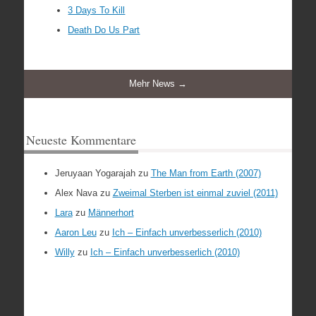
3 Days To Kill
Death Do Us Part
Mehr News →
Neueste Kommentare
Jeruyaan Yogarajah
zu
The Man from Earth (2007)
Alex Nava
zu
Zweimal Sterben ist einmal zuviel (2011)
Lara
zu
Männerhort
Aaron Leu
zu
Ich – Einfach unverbesserlich (2010)
Willy
zu
Ich – Einfach unverbesserlich (2010)