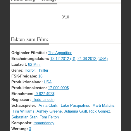
3/10
Fakten zum Film:
Originaler Filmtitel:
The Apparition
Erscheinungsdatum:
13.12.2012 (D)
,
24.08.2012 (USA)
Laufzeit:
82 Min.
Genre:
Horror
,
Thriller
FSK-Freigabe:
16
Produktionsland:
USA
Produktionskosten:
17.000.000$
Einnahmen:
9.627.492$
Regisseur:
Todd Lincoln
Schauspieler:
Anna Clark
,
Luke Pasqualino
,
Marti Matulis
,
Tim Williams
,
Ashley Greene
,
Julianna Guill
,
Rick Gomez
,
Sebastian Stan
,
Tom Felton
Komponist:
tomandandy
Wertung:
3