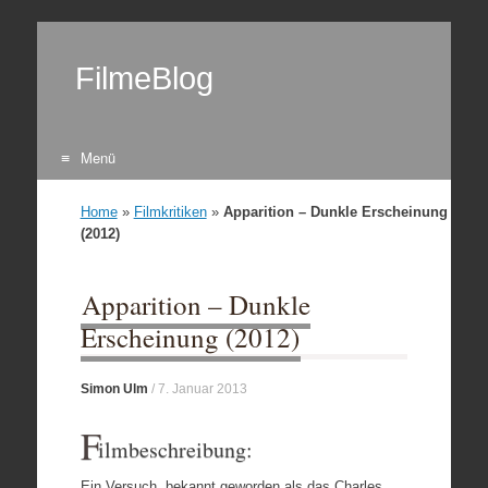
FilmeBlog
Menü
Zum Inhalt springen
Home
»
Filmkritiken
»
Apparition – Dunkle Erscheinung
(2012)
Apparition – Dunkle
Erscheinung (2012)
Simon Ulm
/
7. Januar 2013
F
ilmbeschreibung:
Ein Versuch, bekannt geworden als das Charles