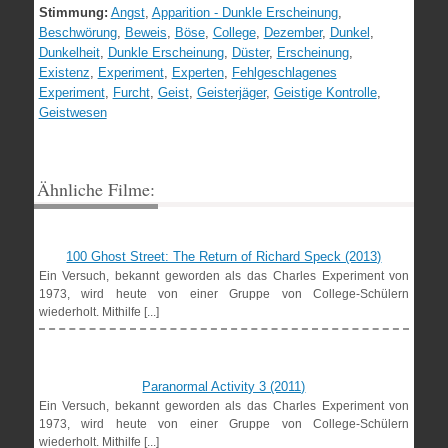
Stimmung:
Angst
,
Apparition - Dunkle Erscheinung
,
Beschwörung
,
Beweis
,
Böse
,
College
,
Dezember
,
Dunkel
,
Dunkelheit
,
Dunkle Erscheinung
,
Düster
,
Erscheinung
,
Existenz
,
Experiment
,
Experten
,
Fehlgeschlagenes
Experiment
,
Furcht
,
Geist
,
Geisterjäger
,
Geistige Kontrolle
,
Geistwesen
Ähnliche Filme:
100 Ghost Street: The Return of Richard Speck (2013)
Ein Versuch, bekannt geworden als das Charles Experiment von
1973, wird heute von einer Gruppe von College-Schülern
wiederholt. Mithilfe [...]
Paranormal Activity 3 (2011)
Ein Versuch, bekannt geworden als das Charles Experiment von
1973, wird heute von einer Gruppe von College-Schülern
wiederholt. Mithilfe [...]