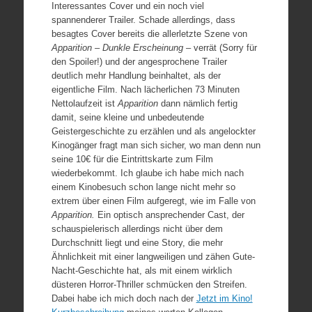
Interessantes Cover und ein noch viel
spannenderer Trailer. Schade allerdings, dass
besagtes Cover bereits die allerletzte Szene von
Apparition – Dunkle Erscheinung –
verrät (Sorry für
den Spoiler!) und der angesprochene Trailer
deutlich mehr Handlung beinhaltet, als der
eigentliche Film. Nach lächerlichen 73 Minuten
Nettolaufzeit ist
Apparition
dann nämlich fertig
damit, seine kleine und unbedeutende
Geistergeschichte zu erzählen und als angelockter
Kinogänger fragt man sich sicher, wo man denn nun
seine 10€ für die Eintrittskarte zum Film
wiederbekommt. Ich glaube ich habe mich nach
einem Kinobesuch schon lange nicht mehr so
extrem über einen Film aufgeregt, wie im Falle von
Apparition.
Ein optisch ansprechender Cast, der
schauspielerisch allerdings nicht über dem
Durchschnitt liegt und eine Story, die mehr
Ähnlichkeit mit einer langweiligen und zähen Gute-
Nacht-Geschichte hat, als mit einem wirklich
düsteren Horror-Thriller schmücken den Streifen.
Dabei habe ich mich doch nach der
Jetzt im Kino!