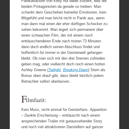
Panikattacken von Kelly nur dabei zusieht, was die
beiden Protagonisten da gerade so treiben. Man
schenkt dem Geschehen keinerlei Emotionen, kein
Mitgefühl und man bricht nicht in Panik aus, wenn
man dann mal einen der eher dürftigen Schocker zu
sehen bekommt. Man ärgert sich permanent über
einen schwachen Film, der mit einem noch
enttäuschenderen Ende nach tristen 73 Minuten
dann doch endlich seinen Abschluss findet und
hoffentlich für immer in der Geisterwelt gefangen
bleibt. Ob man sich mit den drei Sternen zufrieden
geben mag, oder vielleicht doch noch einen hotten
Ashley Greene (
Twilight
,
Breaking Dawn
) Stern als
Bonus oben drauf gibt, dass bleibt letztlich jedem
Betrachter selbst überlassen…
F
ilmfazit:
Kein Muss, nicht einmal für Geisterfans.
Apparition
– Dunkle Erscheinung –
enttäuscht nach einem
ansprechenden Trailer mit gutaussehender Story
und noch viel attraktiveren Darstellern auf ganzer