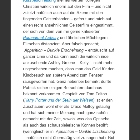
Kurzbeschreibung
meines werten Kollegen
Christian wirklich enorm auf den Film – und nicht
zuletzt natürlich auch auf die Szene mit den
fingernden Geisterhänden – gefreut und mich auf
einen recht ansehnlichen Geisterfilm eingestimmt,
der sich von dem von mir gerne kritisierten
Paranormal Activity
und ähnlichen Möchtegern-
Filmchen distanziert. Aber falsch gedacht;
Apparition – Dunkle Erscheinung –
enttäuscht auf
ganzer Linie und da kann auch die wirklich nice
anzusehende Ashley Greene – Kelly – nicht mehr
ungeschehen machen, dass man das Geld für den
Kinobesuch am spätem Abend zum Fenster
rausgeworfen hat. Ganz nebenbei bemerkt dürfte
Patrick sicher einigen Betrachtern durchaus
bekannt vorkommen. Gespielt von Tom Felton
(
Harry Potter und der Stein der Weisen
) ist er den
Zuschauern wohl eher als Draco Malfoy geläufig
und hat sich meiner Meinung nach ganz schön
gemacht mit der Zeit, sowohl was das Optische,
als auch das schauspielerische Können betrifft
(wenngleich er in
Apparition – Dunkle Erscheinung
–
natürlich nicht übermäßig viel zu sagen hat). But