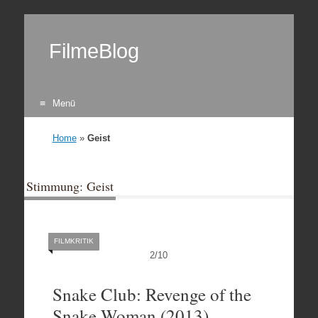
FilmeBlog
Menü
Zum Inhalt springen
Home
»
Geist
Stimmung: Geist
FILMKRITIK
2
/
10
Snake Club: Revenge of the
Snake Woman (2013)