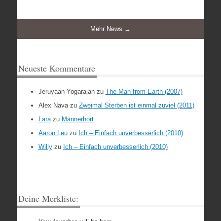
Mehr News →
Neueste Kommentare
Jeruyaan Yogarajah
zu
The Man from Earth (2007)
Alex Nava
zu
Zweimal Sterben ist einmal zuviel (2011)
Lara
zu
Männerhort
Aaron Leu
zu
Ich – Einfach unverbesserlich (2010)
Willy
zu
Ich – Einfach unverbesserlich (2010)
Deine Merkliste: