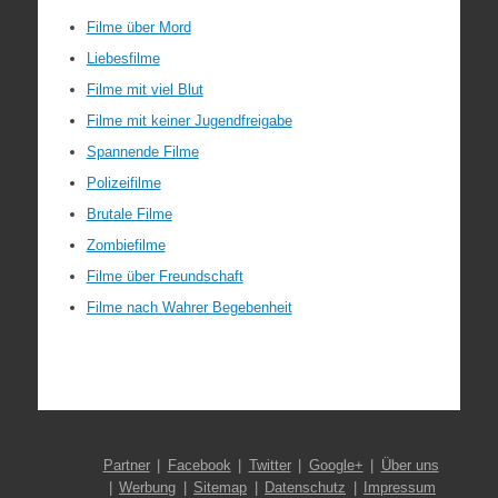
Filme über Mord
Liebesfilme
Filme mit viel Blut
Filme mit keiner Jugendfreigabe
Spannende Filme
Polizeifilme
Brutale Filme
Zombiefilme
Filme über Freundschaft
Filme nach Wahrer Begebenheit
Partner
Facebook
Twitter
Google+
Über uns
Werbung
Sitemap
Datenschutz
Impressum