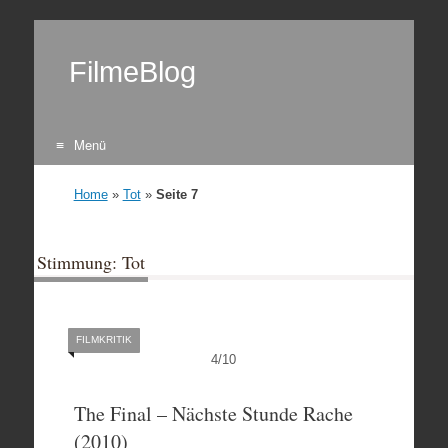
FilmeBlog
Menü
Zum Inhalt springen
Home
»
Tot
»
Seite 7
Stimmung: Tot
FILMKRITIK
4
/
10
The Final – Nächste Stunde Rache
(2010)