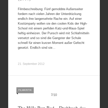
Filmbeschreibung: Fünf gemobbte Außenseiter
fordern nach vielen Jahren der Unterdrückung
endlich ihre langersehnte Rache ein. Auf einer
Kostümparty wollen sie den coolen Kids der High-
School mit einem perfiden Katz-und-Maus-Spiel
heftig einheizen. Der Punsch wird mit Schlafmitteln
versetzt und so sind die Gangster der Schule
schnell für einen kurzen Moment außer Gefecht
gesetzt. Endlich sind sie…
21. September 2012
FILMKRITIK
7
/
10
The Hills Run Red – Drehbuch des