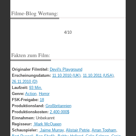
Filme-Blog Wertung:
4/10
Fakten zum Film:
Originaler Filmtitel:
Devil's Playground
Erscheinungsdatum:
11.10.2010 (UK)
,
11.10.2011 (USA)
,
26.11.2010 (D)
Laufzeit:
93 Min.
Genre:
Action
,
Horror
FSK-Freigabe:
18
Produktionsland:
Großbritannien
Produktionskosten:
2.400.000$
Einnahmen:
Unbekannt
Regisseur:
Mark McQueen
Schauspieler:
Jaime Murray
,
Alistair Petrie
,
Arran Topham
,