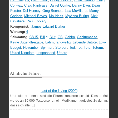
Bart Ruspoli
,
Ben Shafik
,
Bobby Holland
,
Colin Salmon
,
Craig
Conway
,
Craig Fairbrass
,
Daniel Quirke
,
Danny Dyer
,
Dean
Forster
,
Del Henney
,
Greg Bennett
,
Lisa McAllister
,
Marny
Godden
,
Michael Eaves
,
Mo Idriss
,
MyAnna Buring
,
Nick
Cavaliere
,
Paul Corkery
Komponist:
James Edward Barker
Wertung:
4
Stimmung:
08/15
,
Billig
,
Blut
,
GB
,
Gehirn
,
Gehirnmasse
,
Keine Jugendfreigabe
,
Lahm
,
langweilig
,
Lebende Untote
,
Low-
Budget
,
November
,
Sprinten
,
Sterben
,
Tod
,
Tot
,
Tote
,
Toterm
,
United Kingdom
,
unspannend
,
Untote
Ähnliche Filme:
Last of the Living (2009)
Und wieder einmal sind die Pharmakonzerne schuld. Dieses Mal
wurde an 30.000 Testpersonen ein Medikament getestet. Zu dumm,
dass sich alle [...]