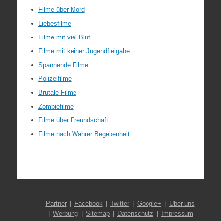
Filme über Mord
Liebesfilme
Filme mit viel Blut
Filme mit keiner Jugendfreigabe
Spannende Filme
Polizeifilme
Brutale Filme
Zombiefilme
Filme über Freundschaft
Filme nach Wahrer Begebenheit
Partner
Facebook
Twitter
Google+
Über uns
Werbung
Sitemap
Datenschutz
Impressum