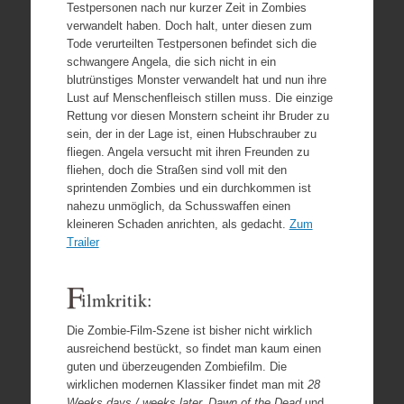
Testpersonen nach nur kurzer Zeit in Zombies
verwandelt haben. Doch halt, unter diesen zum
Tode verurteilten Testpersonen befindet sich die
schwangere Angela, die sich nicht in ein
blutrünstiges Monster verwandelt hat und nun ihre
Lust auf Menschenfleisch stillen muss. Die einzige
Rettung vor diesen Monstern scheint ihr Bruder zu
sein, der in der Lage ist, einen Hubschrauber zu
fliegen. Angela versucht mit ihren Freunden zu
fliehen, doch die Straßen sind voll mit den
sprintenden Zombies und ein durchkommen ist
nahezu unmöglich, da Schusswaffen einen
kleineren Schaden anrichten, als gedacht.
Zum
Trailer
F
ilmkritik:
Die Zombie-Film-Szene ist bisher nicht wirklich
ausreichend bestückt, so findet man kaum einen
guten und überzeugenden Zombiefilm. Die
wirklichen modernen Klassiker findet man mit
28
Weeks days / weeks later, Dawn of the Dead
und