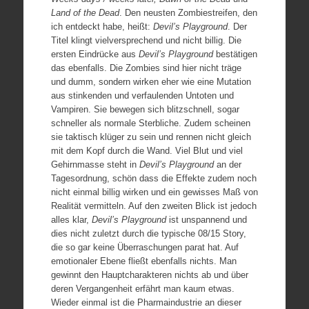
Land of the Dead
. Den neusten Zombiestreifen, den
ich entdeckt habe, heißt:
Devil’s Playground
. Der
Titel klingt vielversprechend und nicht billig. Die
ersten Eindrücke aus
Devil’s Playground
bestätigen
das ebenfalls. Die Zombies sind hier nicht träge
und dumm, sondern wirken eher wie eine Mutation
aus stinkenden und verfaulenden Untoten und
Vampiren. Sie bewegen sich blitzschnell, sogar
schneller als normale Sterbliche. Zudem scheinen
sie taktisch klüger zu sein und rennen nicht gleich
mit dem Kopf durch die Wand. Viel Blut und viel
Gehirnmasse steht in
Devil’s Playground
an der
Tagesordnung, schön dass die Effekte zudem noch
nicht einmal billig wirken und ein gewisses Maß von
Realität vermitteln. Auf den zweiten Blick ist jedoch
alles klar,
Devil’s Playground
ist unspannend und
dies nicht zuletzt durch die typische 08/15 Story,
die so gar keine Überraschungen parat hat. Auf
emotionaler Ebene fließt ebenfalls nichts. Man
gewinnt den Hauptcharakteren nichts ab und über
deren Vergangenheit erfährt man kaum etwas.
Wieder einmal ist die Pharmaindustrie an dieser