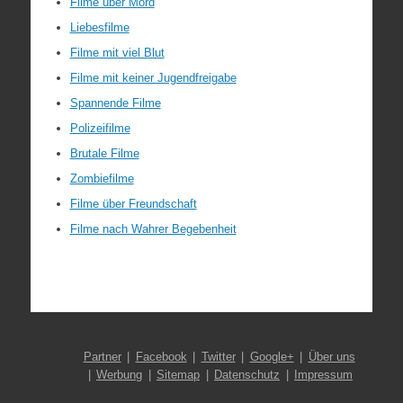
Filme über Mord
Liebesfilme
Filme mit viel Blut
Filme mit keiner Jugendfreigabe
Spannende Filme
Polizeifilme
Brutale Filme
Zombiefilme
Filme über Freundschaft
Filme nach Wahrer Begebenheit
Partner
Facebook
Twitter
Google+
Über uns
Werbung
Sitemap
Datenschutz
Impressum