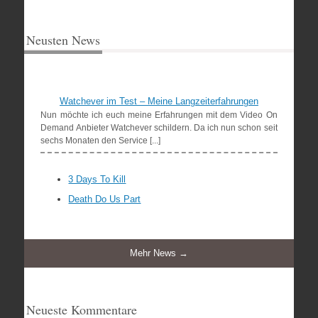
Neusten News
Watchever im Test – Meine Langzeiterfahrungen
Nun möchte ich euch meine Erfahrungen mit dem Video On
Demand Anbieter Watchever schildern. Da ich nun schon seit
sechs Monaten den Service [...]
3 Days To Kill
Death Do Us Part
Mehr News →
Neueste Kommentare