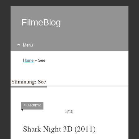
FilmeBlog
Menü
Zum Inhalt springen
Home
»
See
Stimmung: See
FILMKRITIK
3
/
10
Shark Night 3D (2011)