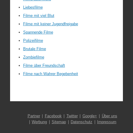
Liebesfilme
Filme mit viel Blut
Filme mit keiner Jugendfreigabe
Spannende Filme
Polizeifilme
Brutale Filme
Zombiefilme
Filme über Freundschaft
Filme nach Wahrer Begebenheit
Partner
Facebook
Twitter
Google+
Über uns
Werbung
Sitemap
Datenschutz
Impressum