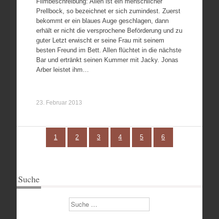
Filmbeschreibung: Allen ist ein menschlicher
Prellbock, so bezeichnet er sich zumindest. Zuerst
bekommt er ein blaues Auge geschlagen, dann
erhält er nicht die versprochene Beförderung und zu
guter Letzt erwischt er seine Frau mit seinem
besten Freund im Bett. Allen flüchtet in die nächste
Bar und ertränkt seinen Kummer mit Jacky. Jonas
Arber leistet ihm…
23. Februar 2013
1
2
3
4
5
6
Suche
Suchen