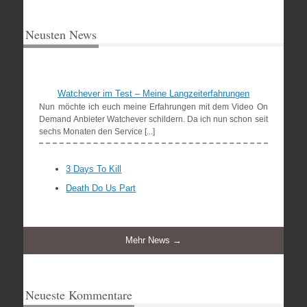
Neusten News
Watchever im Test – Meine Langzeiterfahrungen
Nun möchte ich euch meine Erfahrungen mit dem Video On
Demand Anbieter Watchever schildern. Da ich nun schon seit
sechs Monaten den Service [...]
3 Days To Kill
Death Do Us Part
Mehr News →
Neueste Kommentare