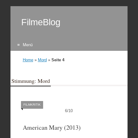
FilmeBlog
Menü
Zum Inhalt springen
Home
»
Mord
»
Seite 4
Stimmung: Mord
FILMKRITIK
6
/
10
American Mary (2013)