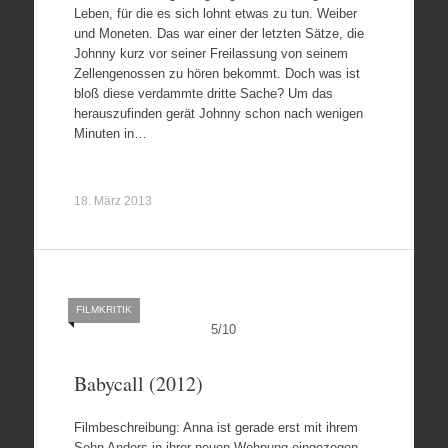
Leben, für die es sich lohnt etwas zu tun. Weiber
und Moneten. Das war einer der letzten Sätze, die
Johnny kurz vor seiner Freilassung von seinem
Zellengenossen zu hören bekommt. Doch was ist
bloß diese verdammte dritte Sache? Um das
herauszufinden gerät Johnny schon nach wenigen
Minuten in…
18. März 2013
FILMKRITIK
5
/
10
Babycall (2012)
Filmbeschreibung: Anna ist gerade erst mit ihrem
Sohn Anders in ihrer neuen Wohnung eingezogen,