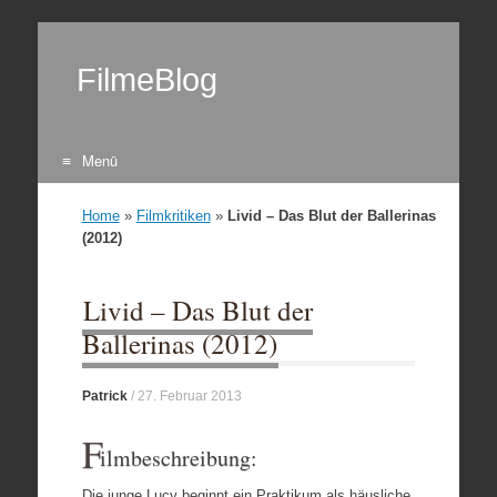
FilmeBlog
Menü
Zum Inhalt springen
Home
»
Filmkritiken
»
Livid – Das Blut der Ballerinas
(2012)
Livid – Das Blut der
Ballerinas (2012)
Patrick
/
27. Februar 2013
F
ilmbeschreibung:
Die junge Lucy beginnt ein Praktikum als häusliche