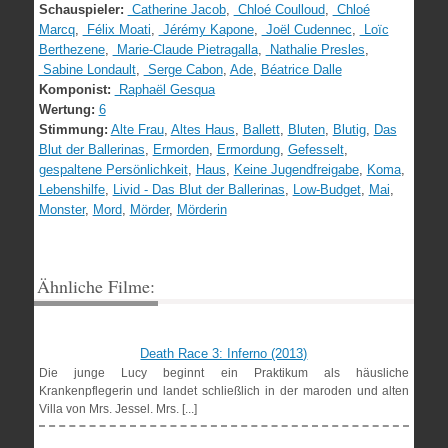
Schauspieler:
Catherine Jacob
,
Chloé Coulloud
,
Chloé
Marcq
,
Félix Moati
,
Jérémy Kapone
,
Joël Cudennec
,
Loïc
Berthezene
,
Marie-Claude Pietragalla
,
Nathalie Presles
,
Sabine Londault
,
Serge Cabon
,
Ade
,
Béatrice Dalle
Komponist:
Raphaël Gesqua
Wertung:
6
Stimmung:
Alte Frau
,
Altes Haus
,
Ballett
,
Bluten
,
Blutig
,
Das
Blut der Ballerinas
,
Ermorden
,
Ermordung
,
Gefesselt
,
gespaltene Persönlichkeit
,
Haus
,
Keine Jugendfreigabe
,
Koma
,
Lebenshilfe
,
Livid - Das Blut der Ballerinas
,
Low-Budget
,
Mai
,
Monster
,
Mord
,
Mörder
,
Mörderin
Ähnliche Filme:
Death Race 3: Inferno (2013)
Die junge Lucy beginnt ein Praktikum als häusliche
Krankenpflegerin und landet schließlich in der maroden und alten
Villa von Mrs. Jessel. Mrs. [...]