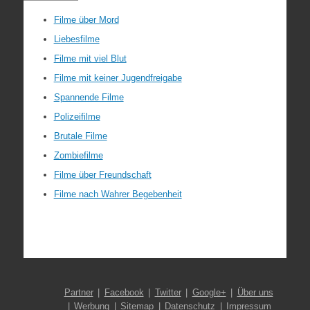
Filme über Mord
Liebesfilme
Filme mit viel Blut
Filme mit keiner Jugendfreigabe
Spannende Filme
Polizeifilme
Brutale Filme
Zombiefilme
Filme über Freundschaft
Filme nach Wahrer Begebenheit
Partner
Facebook
Twitter
Google+
Über uns
Werbung
Sitemap
Datenschutz
Impressum