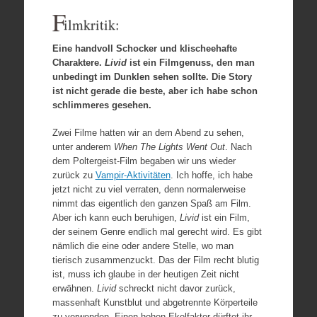
F
ilmkritik:
Eine handvoll Schocker und klischeehafte
Charaktere.
Livid
ist ein Filmgenuss, den man
unbedingt im Dunklen sehen sollte. Die Story
ist nicht gerade die beste, aber ich habe schon
schlimmeres gesehen.
Zwei Filme hatten wir an dem Abend zu sehen,
unter anderem
When The Lights Went Out
. Nach
dem Poltergeist-Film begaben wir uns wieder
zurück zu
Vampir-Aktivitäten
. Ich hoffe, ich habe
jetzt nicht zu viel verraten, denn normalerweise
nimmt das eigentlich den ganzen Spaß am Film.
Aber ich kann euch beruhigen,
Livid
ist ein Film,
der seinem Genre endlich mal gerecht wird. Es gibt
nämlich die eine oder andere Stelle, wo man
tierisch zusammenzuckt. Das der Film recht blutig
ist, muss ich glaube in der heutigen Zeit nicht
erwähnen.
Livid
schreckt nicht davor zurück,
massenhaft Kunstblut und abgetrennte Körperteile
zu verwenden. Einen hohen Ekelfaktor dürftet ihr