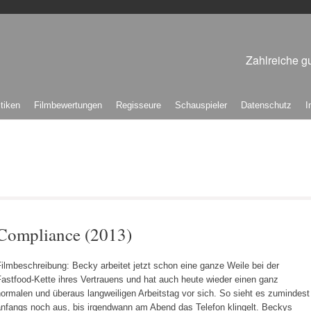
Zahlreiche gu
itiken
Filmbewertungen
Regisseure
Schauspieler
Datenschutz
I
Compliance (2013)
ilmbeschreibung: Becky arbeitet jetzt schon eine ganze Weile bei der
astfood-Kette ihres Vertrauens und hat auch heute wieder einen ganz
ormalen und überaus langweiligen Arbeitstag vor sich. So sieht es zumindest
anfangs noch aus, bis irgendwann am Abend das Telefon klingelt. Beckys