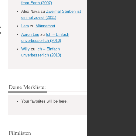
from Earth (2007)
Alex Nava
zu
Zweimal Sterben ist
einmal zuviel (2011)
Lara
zu
Männerhort
s
n
Aaron Leu
zu
Ich – Einfach
unverbesserlich (2010)
Willy
zu
Ich – Einfach
unverbesserlich (2010)
Deine Merkliste:
Your favorites will be here.
Filmlisten