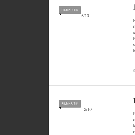
FILMKRITIK
5
/
10
m
s
N
e
FILMKRITIK
3
/
10
d