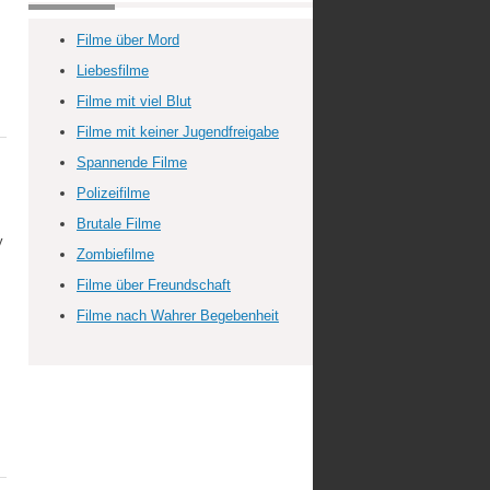
Filme über Mord
Liebesfilme
Filme mit viel Blut
Filme mit keiner Jugendfreigabe
Spannende Filme
Polizeifilme
Brutale Filme
y
Zombiefilme
Filme über Freundschaft
Filme nach Wahrer Begebenheit