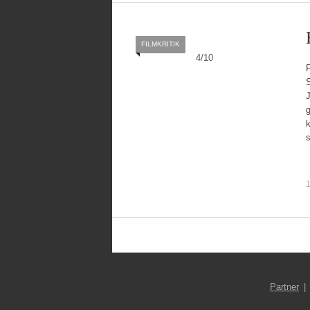
FILMKRITIK
4
/
10
S
J
k
1
Partner