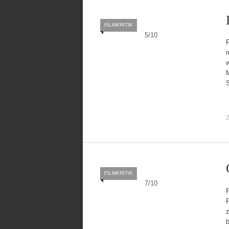
FILMKRITIK
5
/
10
w
M
S
2
FILMKRITIK
7
/
10
F
F
b