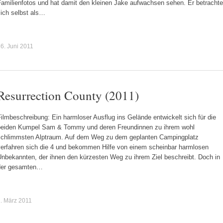
Familienfotos und hat damit den kleinen Jake aufwachsen sehen. Er betrachte
sich selbst als…
6. Juni 2011
Resurrection County (2011)
ilmbeschreibung: Ein harmloser Ausflug ins Gelände entwickelt sich für die
beiden Kumpel Sam & Tommy und deren Freundinnen zu ihrem wohl
schlimmsten Alptraum. Auf dem Weg zu dem geplanten Campingplatz
verfahren sich die 4 und bekommen Hilfe von einem scheinbar harmlosen
Unbekannten, der ihnen den kürzesten Weg zu ihrem Ziel beschreibt. Doch in
der gesamten…
. März 2011