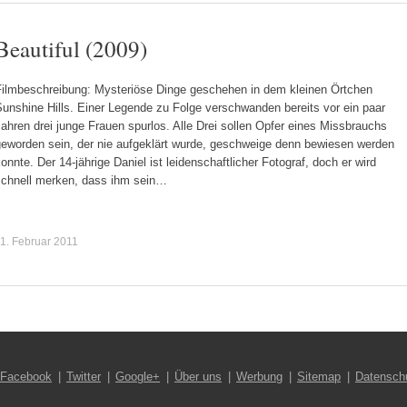
Beautiful (2009)
Filmbeschreibung: Mysteriöse Dinge geschehen in dem kleinen Örtchen
unshine Hills. Einer Legende zu Folge verschwanden bereits vor ein paar
ahren drei junge Frauen spurlos. Alle Drei sollen Opfer eines Missbrauchs
geworden sein, der nie aufgeklärt wurde, geschweige denn bewiesen werden
onnte. Der 14-jährige Daniel ist leidenschaftlicher Fotograf, doch er wird
schnell merken, dass ihm sein…
1. Februar 2011
Facebook
Twitter
Google+
Über uns
Werbung
Sitemap
Datensch