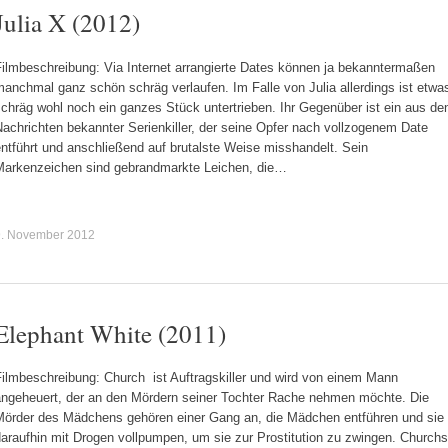
Julia X (2012)
Filmbeschreibung: Via Internet arrangierte Dates können ja bekanntermaßen
anchmal ganz schön schräg verlaufen. Im Falle von Julia allerdings ist etwa
chräg wohl noch ein ganzes Stück untertrieben. Ihr Gegenüber ist ein aus de
achrichten bekannter Serienkiller, der seine Opfer nach vollzogenem Date
ntführt und anschließend auf brutalste Weise misshandelt. Sein
Markenzeichen sind gebrandmarkte Leichen, die…
9. November 2012
Elephant White (2011)
Filmbeschreibung: Church ist Auftragskiller und wird von einem Mann
angeheuert, der an den Mördern seiner Tochter Rache nehmen möchte. Die
Mörder des Mädchens gehören einer Gang an, die Mädchen entführen und sie
araufhin mit Drogen vollpumpen, um sie zur Prostitution zu zwingen. Churchs