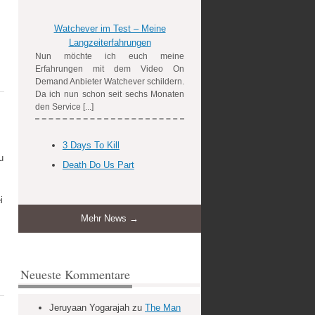
Watchever im Test – Meine
Langzeiterfahrungen
Nun möchte ich euch meine
Erfahrungen mit dem Video On
Demand Anbieter Watchever schildern.
Da ich nun schon seit sechs Monaten
den Service [...]
3 Days To Kill
u
Death Do Us Part
i
Mehr News →
Neueste Kommentare
Jeruyaan Yogarajah
zu
The Man