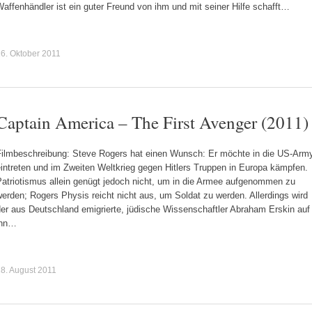
affenhändler ist ein guter Freund von ihm und mit seiner Hilfe schafft…
6. Oktober 2011
Captain America – The First Avenger (2011)
Filmbeschreibung: Steve Rogers hat einen Wunsch: Er möchte in die US-Arm
eintreten und im Zweiten Weltkrieg gegen Hitlers Truppen in Europa kämpfen.
Patriotismus allein genügt jedoch nicht, um in die Armee aufgenommen zu
erden; Rogers Physis reicht nicht aus, um Soldat zu werden. Allerdings wird
der aus Deutschland emigrierte, jüdische Wissenschaftler Abraham Erskin auf
ihn…
8. August 2011