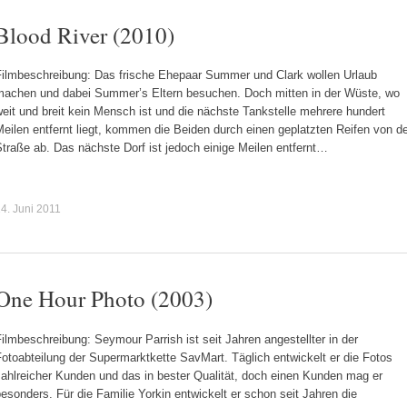
Blood River (2010)
Filmbeschreibung: Das frische Ehepaar Summer und Clark wollen Urlaub
machen und dabei Summer’s Eltern besuchen. Doch mitten in der Wüste, wo
eit und breit kein Mensch ist und die nächste Tankstelle mehrere hundert
eilen entfernt liegt, kommen die Beiden durch einen geplatzten Reifen von d
traße ab. Das nächste Dorf ist jedoch einige Meilen entfernt…
4. Juni 2011
One Hour Photo (2003)
ilmbeschreibung: Seymour Parrish ist seit Jahren angestellter in der
otoabteilung der Supermarktkette SavMart. Täglich entwickelt er die Fotos
zahlreicher Kunden und das in bester Qualität, doch einen Kunden mag er
esonders. Für die Familie Yorkin entwickelt er schon seit Jahren die