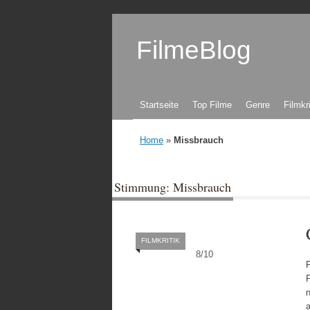
FilmeBlog
Zum Inhalt springen
Startseite
Top Filme
Genre
Filmkr
Home
»
Missbrauch
Stimmung: Missbrauch
FILMKRITIK
8
/
10
F
F
n