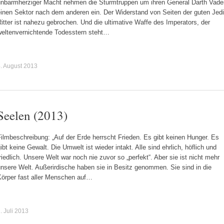
unbarmherziger Macht nehmen die Sturmtruppen um ihren General Darth Vade
einen Sektor nach dem anderen ein. Der Widerstand von Seiten der guten Jedi
itter ist nahezu gebrochen. Und die ultimative Waffe des Imperators, der
weltenvernichtende Todesstern steht…
. August 2013
Seelen (2013)
ilmbeschreibung: „Auf der Erde herrscht Frieden. Es gibt keinen Hunger. Es
ibt keine Gewalt. Die Umwelt ist wieder intakt. Alle sind ehrlich, höflich und
riedlich. Unsere Welt war noch nie zuvor so „perfekt“. Aber sie ist nicht mehr
nsere Welt. Außerirdische haben sie in Besitz genommen. Sie sind in die
Körper fast aller Menschen auf…
. Juli 2013