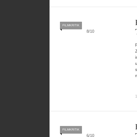
FILMKRITIK
8
/
10
Z
1
FILMKRITIK
6
/
10