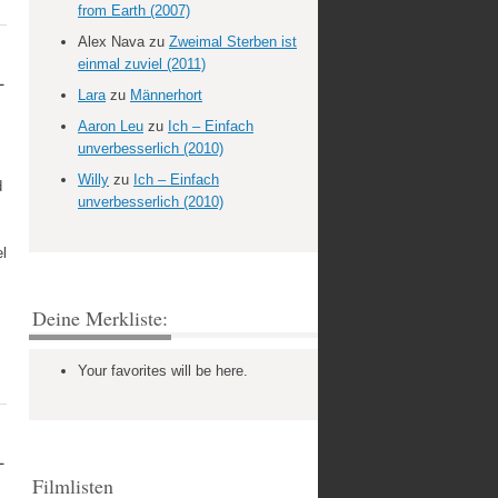
from Earth (2007)
Alex Nava
zu
Zweimal Sterben ist
einmal zuviel (2011)
–
Lara
zu
Männerhort
Aaron Leu
zu
Ich – Einfach
unverbesserlich (2010)
Willy
zu
Ich – Einfach
d
unverbesserlich (2010)
l
Deine Merkliste:
Your favorites will be here.
–
Filmlisten