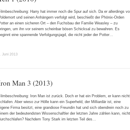
ilmbeschreibung: Harry hat immer noch die Spur auf sich. Da er allerdings v
Voldemort und seinen Anhängern verfolgt wird, beschießt der Phönix-Orden
Potter an einen sicheren Ort – den Fuchsbau der Familie Weasley – zu
bringen, um ihn vor seinem scheinbar bösen Schicksal zu bewahren. Es
eginnt eine spannende Verfolgungsjagd, die nicht jeder der Potter…
. Juni 2013
Iron Man 3 (2013)
ilmbeschreibung: Iron Man ist zurück. Doch er hat ein Problem, er kann nicht
chlafen. Aber wieso zur Hölle kann ein Superheld, der Milliardär ist, eine
igene Firma besitzt, eine grandiose Freundin hat und sich obendrein noch zu
inem der bedeutendsten Wissenschaftler der letzten Jahre zählen kann, nicht
durchschlafen? Nachdem Tony Stark im letzten Teil des…