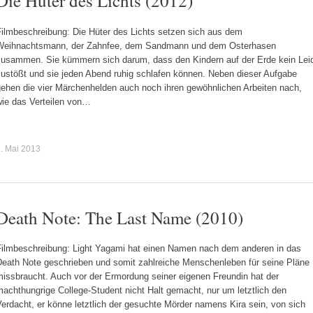
Die Hüter des Lichts (2012)
Filmbeschreibung: Die Hüter des Lichts setzen sich aus dem
Weihnachtsmann, der Zahnfee, dem Sandmann und dem Osterhasen
zusammen. Sie kümmern sich darum, dass den Kindern auf der Erde kein Lei
zustößt und sie jeden Abend ruhig schlafen können. Neben dieser Aufgabe
gehen die vier Märchenhelden auch noch ihren gewöhnlichen Arbeiten nach,
wie das Verteilen von…
. Mai 2013
Death Note: The Last Name (2010)
Filmbeschreibung: Light Yagami hat einen Namen nach dem anderen in das
Death Note geschrieben und somit zahlreiche Menschenleben für seine Pläne
missbraucht. Auch vor der Ermordung seiner eigenen Freundin hat der
achthungrige College-Student nicht Halt gemacht, nur um letztlich den
erdacht, er könne letztlich der gesuchte Mörder namens Kira sein, von sich