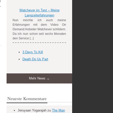
r
-
Watchever im Test – Meine
Langzeiterfahrungen
Nun möchte ich euch meine
Erfahrungen mit dem Video On
Demand Anbieter Watchever schildern.
Da ich nun schon seit sechs Monaten
den Service [...]
3 Days To Kill
Death Do Us Part
Mehr News →
Neueste Kommentare
Jeruyaan Yogarajah
zu
The Man