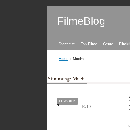
FilmeBlog
Zum Inhalt springen
Startseite
Top Filme
Genre
Filmkr
Home
»
Macht
Stimmung: Macht
FILMKRITIK
10
/
10
u