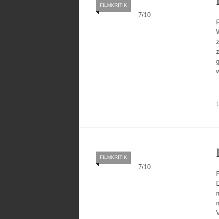
FILMKRITIK
7
/
10
1
FILMKRITIK
7
/
10
m
V