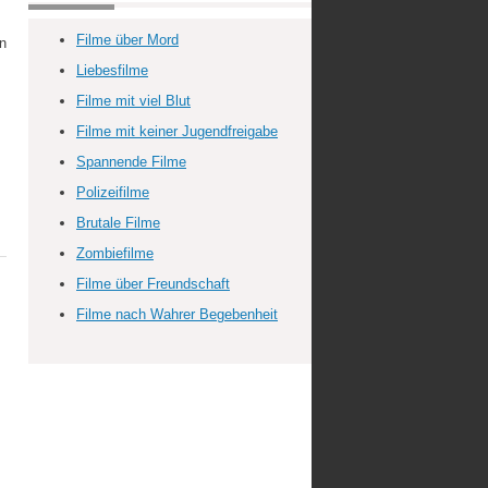
Filme über Mord
on
Liebesfilme
Filme mit viel Blut
Filme mit keiner Jugendfreigabe
Spannende Filme
Polizeifilme
Brutale Filme
Zombiefilme
Filme über Freundschaft
Filme nach Wahrer Begebenheit