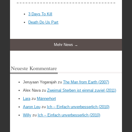
3 Days To Kill
Death Do Us Part
Mehr News →
Neueste Kommentare
Jeruyaan Yogarajah
zu
The Man from Earth (2007)
Alex Nava
zu
Zweimal Sterben ist einmal zuviel (2011)
Lara
zu
Männerhort
Aaron Leu
zu
Ich – Einfach unverbesserlich (2010)
Willy
zu
Ich – Einfach unverbesserlich (2010)