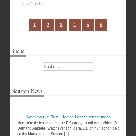
8. Juni 2013
1
2
3
4
5
6
Suche
Suchen
Neusten News
Watchever im Test – Meine Langzeiterfahrungen
Nun möchte ich euch meine Erfahrungen mit dem Video On
Demand Anbieter Watchever schildern. Da ich nun schon seit
sechs Monaten den Service [...]