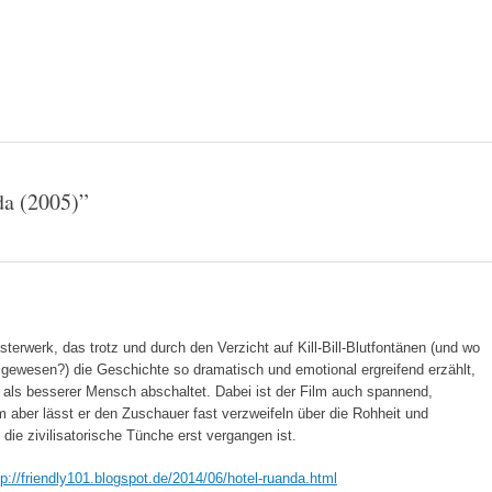
da (2005)
”
sterwerk, das trotz und durch den Verzicht auf Kill-Bill-Blutfontänen (und wo
r gewesen?) die Geschichte so dramatisch und emotional ergreifend erzählt,
als besserer Mensch abschaltet. Dabei ist der Film auch spannend,
em aber lässt er den Zuschauer fast verzweifeln über die Rohheit und
ie zivilisatorische Tünche erst vergangen ist.
tp://friendly101.blogspot.de/2014/06/hotel-ruanda.html