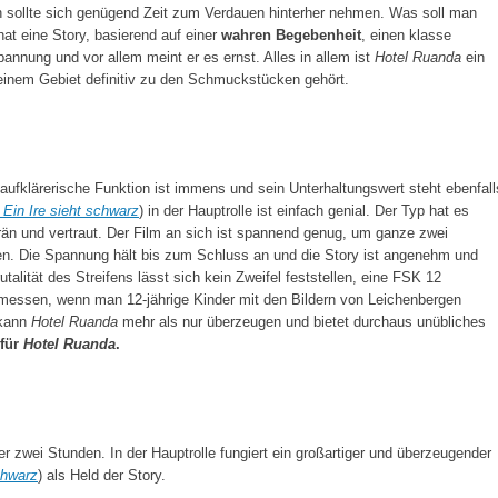
 sollte sich genügend Zeit zum Verdauen hinterher nehmen. Was soll man
at eine Story, basierend auf einer
wahren Begebenheit
, einen klasse
pannung und vor allem meint er es ernst. Alles in allem ist
Hotel Ruanda
ein
seinem Gebiet definitiv zu den Schmuckstücken gehört.
e aufklärerische Funktion ist immens und sein Unterhaltungswert steht ebenfall
Ein Ire sieht schwarz
) in der Hauptrolle ist einfach genial. Der Typ hat es
rän und vertraut. Der Film an sich ist spannend genug, um ganze zwei
n. Die Spannung hält bis zum Schluss an und die Story ist angenehm und
talität des Streifens lässt sich kein Zweifel feststellen, eine FSK 12
messen, wenn man 12-jährige Kinder mit den Bildern von Leichenbergen
 kann
Hotel Ruanda
mehr als nur überzeugen und bietet durchaus unübliches
 für
Hotel Ruanda
.
 zwei Stunden. In der Hauptrolle fungiert ein großartiger und überzeugender
chwarz
) als Held der Story.