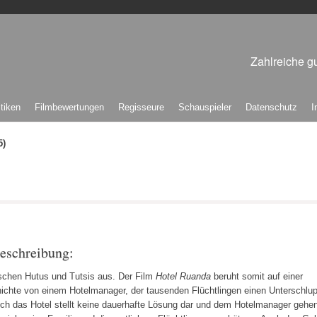
Zahlreiche gu
itiken
Filmbewertungen
Regisseure
Schauspieler
Datenschutz
I
5)
eschreibung:
schen Hutus und Tutsis aus. Der Film
Hotel Ruanda
beruht somit auf einer
ichte von einem Hotelmanager, der tausenden Flüchtlingen einen Unterschlup
och das Hotel stellt keine dauerhafte Lösung dar und dem Hotelmanager gehe