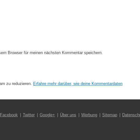
esem Browser für meinen nächsten Kommentar speichern.
am zu reduzieren.
Erfahre mehr darüber, wie deine Kommentardaten
Facebook
Twitter
Google+
Über uns
Werbung
Sitemap
Datensch