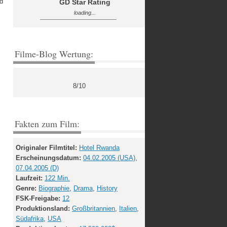
ld
GD Star Rating
loading...
Filme-Blog Wertung:
8/10
Fakten zum Film:
Originaler Filmtitel:
Hotel Rwanda
Erscheinungsdatum:
04.02.2005 (USA)
,
07.04.2005 (D)
Laufzeit:
122 Min.
Genre:
Biographie
,
Drama
,
History
FSK-Freigabe:
12
Produktionsland:
Großbritannien
,
Italien
,
Südafrika
,
USA