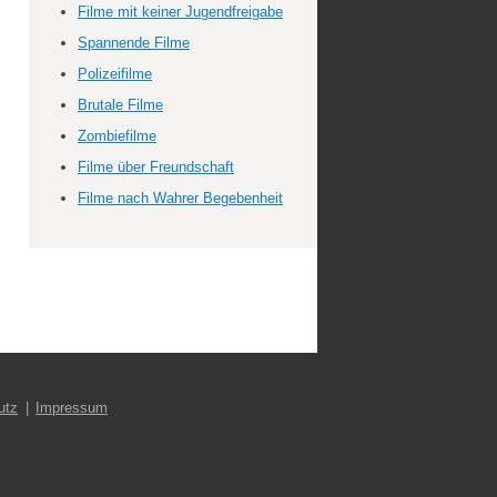
Filme mit keiner Jugendfreigabe
Spannende Filme
Polizeifilme
Brutale Filme
Zombiefilme
Filme über Freundschaft
Filme nach Wahrer Begebenheit
utz
Impressum