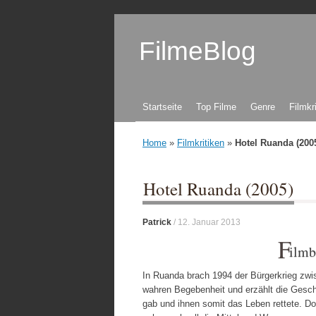
FilmeBlog
Zum Inhalt springen
Startseite
Top Filme
Genre
Filmkr
Home
»
Filmkritiken
»
Hotel Ruanda (200
Hotel Ruanda (2005)
Patrick
/
12. Januar 2013
F
ilmb
In Ruanda brach 1994 der Bürgerkrieg zwi
wahren Begebenheit und erzählt die Gesch
gab und ihnen somit das Leben rettete. D