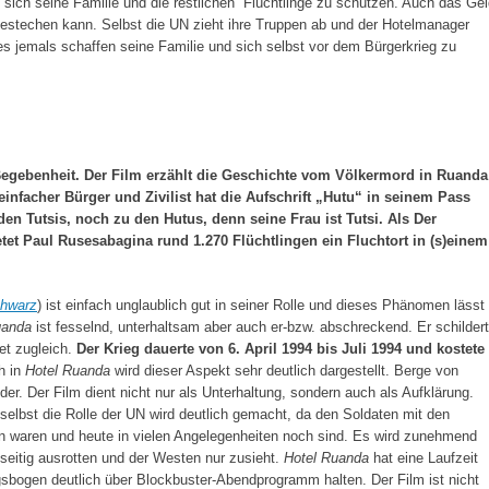
sich seine Familie und die restlichen Flüchtlinge zu schützen. Auch das Ge
i bestechen kann. Selbst die UN zieht ihre Truppen ab und der Hotelmanager
 es jemals schaffen seine Familie und sich selbst vor dem Bürgerkrieg zu
Begebenheit. Der Film erzählt die Geschichte vom Völkermord in Ruanda
infacher Bürger und Zivilist hat die Aufschrift „Hutu“ in seinem Pass
en Tutsis, noch zu den Hutus, denn seine Frau ist Tutsi. Als Der
etet Paul Rusesabagina rund 1.270 Flüchtlingen ein Fluchtort in (s)einem
chwarz
) ist einfach unglaublich gut in seiner Rolle und dieses Phänomen lässt
uanda
ist fesselnd, unterhaltsam aber auch er-bzw. abschreckend. Er schildert
et zugleich.
Der Krieg dauerte von 6. April 1994 bis Juli 1994 und kostete
h in
Hotel Ruanda
wird dieser Aspekt sehr deutlich dargestellt. Berge von
der. Der Film dient nicht nur als Unterhaltung, sondern auch als Aufklärung.
 selbst die Rolle der UN wird deutlich gemacht, da den Soldaten mit den
n waren und heute in vielen Angelegenheiten noch sind. Es wird zunehmend
seitig ausrotten und der Westen nur zusieht.
Hotel Ruanda
hat eine Laufzeit
bogen deutlich über Blockbuster-Abendprogramm halten. Der Film ist nicht