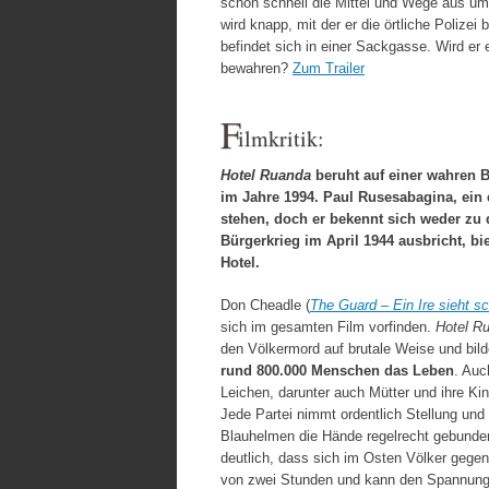
schon schnell die Mittel und Wege aus um 
wird knapp, mit der er die örtliche Polize
befindet sich in einer Sackgasse. Wird er
bewahren?
Zum Trailer
F
ilmkritik:
Hotel Ruanda
beruht auf einer wahren 
im Jahre 1994. Paul Rusesabagina, ein e
stehen, doch er bekennt sich weder zu d
Bürgerkrieg im April 1944 ausbricht, bi
Hotel.
Don Cheadle (
The Guard – Ein Ire sieht s
sich im gesamten Film vorfinden.
Hotel R
den Völkermord auf brutale Weise und bild
rund 800.000 Menschen das Leben
. Auc
Leichen, darunter auch Mütter und ihre Kin
Jede Partei nimmt ordentlich Stellung und
Blauhelmen die Hände regelrecht gebunde
deutlich, dass sich im Osten Völker gegen
von zwei Stunden und kann den Spannungs