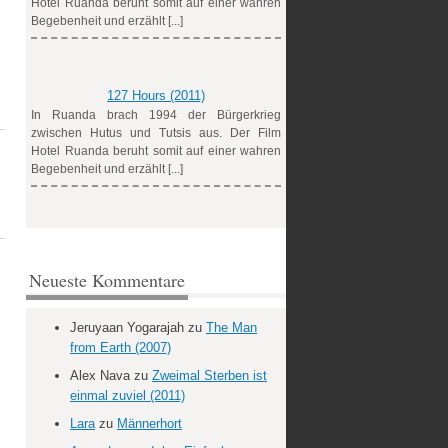
Hotel Ruanda beruht somit auf einer wahren
Begebenheit und erzählt [...]
127 Hours (2011)
In Ruanda brach 1994 der Bürgerkrieg
zwischen Hutus und Tutsis aus. Der Film
Hotel Ruanda beruht somit auf einer wahren
Begebenheit und erzählt [...]
Neueste Kommentare
Jeruyaan Yogarajah
zu
The Man
from Earth (2007)
Alex Nava
zu
Zweimal Sterben ist
einmal zuviel (2011)
Lara
zu
Männerhort