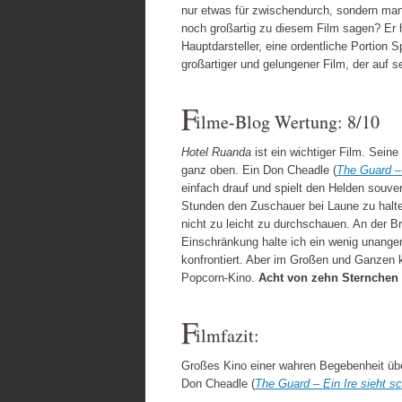
nur etwas für zwischendurch, sondern man
noch großartig zu diesem Film sagen? Er h
Hauptdarsteller, eine ordentliche Portion S
großartiger und gelungener Film, der auf 
F
ilme-Blog Wertung: 8/10
Hotel Ruanda
ist ein wichtiger Film. Sein
ganz oben. Ein Don Cheadle (
The Guard – 
einfach drauf und spielt den Helden souve
Stunden den Zuschauer bei Laune zu halte
nicht zu leicht zu durchschauen. An der Bru
Einschränkung halte ich ein wenig unange
konfrontiert. Aber im Großen und Ganzen
Popcorn-Kino.
Acht von zehn Sternchen
F
ilmfazit:
Großes Kino einer wahren Begebenheit über
Don Cheadle (
The Guard – Ein Ire sieht s