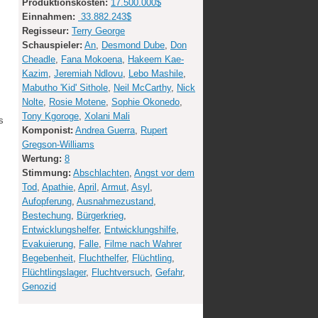
Produktionskosten:
17.500.000$
Einnahmen:
33.882.243$
Regisseur:
Terry George
Schauspieler:
An
,
Desmond Dube
,
Don
Cheadle
,
Fana Mokoena
,
Hakeem Kae-
Kazim
,
Jeremiah Ndlovu
,
Lebo Mashile
,
Mabutho 'Kid' Sithole
,
Neil McCarthy
,
Nick
Nolte
,
Rosie Motene
,
Sophie Okonedo
,
Tony Kgoroge
,
Xolani Mali
s
Komponist:
Andrea Guerra
,
Rupert
Gregson-Williams
Wertung:
8
Stimmung:
Abschlachten
,
Angst vor dem
Tod
,
Apathie
,
April
,
Armut
,
Asyl
,
Aufopferung
,
Ausnahmezustand
,
Bestechung
,
Bürgerkrieg
,
Entwicklungshelfer
,
Entwicklungshilfe
,
Evakuierung
,
Falle
,
Filme nach Wahrer
Begebenheit
,
Fluchthelfer
,
Flüchtling
,
Flüchtlingslager
,
Fluchtversuch
,
Gefahr
,
Genozid