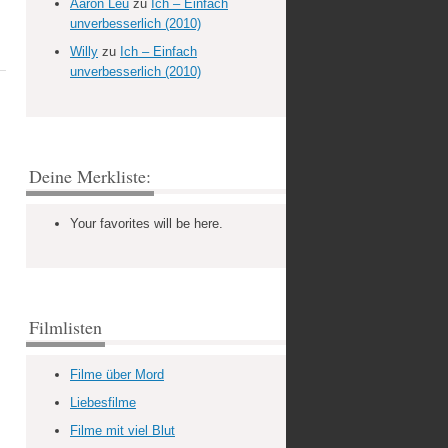
Aaron Leu
zu
Ich – Einfach
unverbesserlich (2010)
Willy
zu
Ich – Einfach
unverbesserlich (2010)
Deine Merkliste:
Your favorites will be here.
Filmlisten
Filme über Mord
Liebesfilme
Filme mit viel Blut