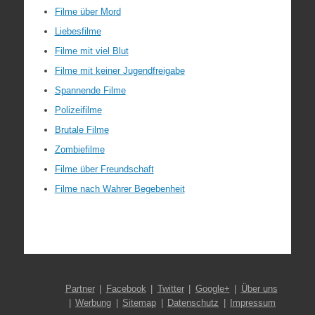
Filme über Mord
Liebesfilme
Filme mit viel Blut
Filme mit keiner Jugendfreigabe
Spannende Filme
Polizeifilme
Brutale Filme
Zombiefilme
Filme über Freundschaft
Filme nach Wahrer Begebenheit
Partner
Facebook
Twitter
Google+
Über uns
Werbung
Sitemap
Datenschutz
Impressum