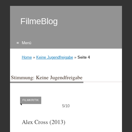
FilmeBlog
Menü
Zum Inhalt springen
Home
»
Keine Jugendfreigabe
»
Seite 4
Stimmung: Keine Jugendfreigabe
FILMKRITIK
5
/
10
Alex Cross (2013)