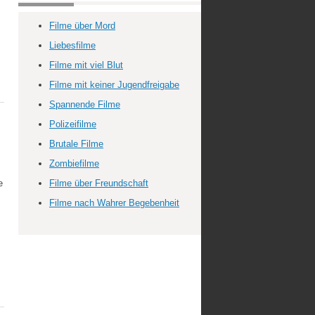
Filme über Mord
Liebesfilme
Filme mit viel Blut
Filme mit keiner Jugendfreigabe
Spannende Filme
Polizeifilme
Brutale Filme
Zombiefilme
e
Filme über Freundschaft
Filme nach Wahrer Begebenheit