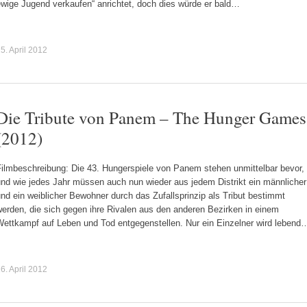
ewige Jugend verkaufen“ anrichtet, doch dies würde er bald…
5. April 2012
Die Tribute von Panem – The Hunger Games
(2012)
Filmbeschreibung: Die 43. Hungerspiele von Panem stehen unmittelbar bevor,
und wie jedes Jahr müssen auch nun wieder aus jedem Distrikt ein männlicher
nd ein weiblicher Bewohner durch das Zufallsprinzip als Tribut bestimmt
erden, die sich gegen ihre Rivalen aus den anderen Bezirken in einem
Wettkampf auf Leben und Tod entgegenstellen. Nur ein Einzelner wird lebend
6. April 2012