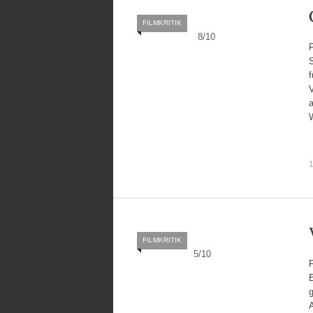
FILMKRITIK
8
/
10
F
S
f
a
1
FILMKRITIK
5
/
10
F
E
A