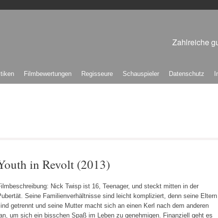
Zahlreiche gu
itiken
Filmbewertungen
Regisseure
Schauspieler
Datenschutz
I
Youth in Revolt (2013)
ilmbeschreibung: Nick Twisp ist 16, Teenager, und steckt mitten in der
ubertät. Seine Familienverhältnisse sind leicht kompliziert, denn seine Eltern
sind getrennt und seine Mutter macht sich an einen Kerl nach dem anderen
ran, um sich ein bisschen Spaß im Leben zu genehmigen. Finanziell geht es