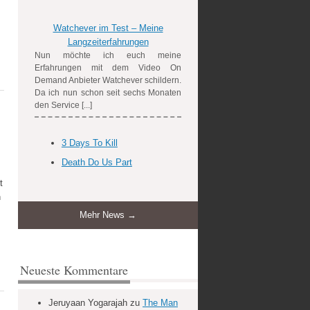
Watchever im Test – Meine
Langzeiterfahrungen
Nun möchte ich euch meine
Erfahrungen mit dem Video On
Demand Anbieter Watchever schildern.
Da ich nun schon seit sechs Monaten
den Service [...]
3 Days To Kill
Death Do Us Part
t
n
Mehr News →
Neueste Kommentare
Jeruyaan Yogarajah
zu
The Man