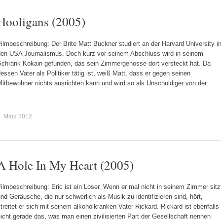
Hooligans (2005)
ilmbeschreibung: Der Brite Matt Buckner studiert an der Harvard University i
den USA Journalismus. Doch kurz vor seinem Abschluss wird in seinem
Schrank Kokain gefunden, das sein Zimmergenosse dort versteckt hat. Da
essen Vater als Politiker tätig ist, weiß Matt, dass er gegen seinen
Mitbewohner nichts ausrichten kann und wird so als Unschuldiger von der…
. März 2012
A Hole In My Heart (2005)
ilmbeschreibung: Eric ist ein Loser. Wenn er mal nicht in seinem Zimmer sitz
nd Geräusche, die nur schwerlich als Musik zu identifizieren sind, hört,
treitet er sich mit seinem alkoholkranken Vater Rickard. Rickard ist ebenfalls
icht gerade das, was man einen zivilisierten Part der Gesellschaft nennen