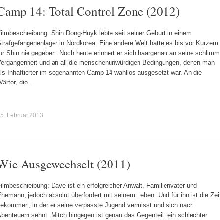
Camp 14: Total Control Zone (2012)
ilmbeschreibung: Shin Dong-Huyk lebte seit seiner Geburt in einem
trafgefangenenlager in Nordkorea. Eine andere Welt hatte es bis vor Kurzem
ür Shin nie gegeben. Noch heute erinnert er sich haargenau an seine schlim
Vergangenheit und an all die menschenunwürdigen Bedingungen, denen man
ls Inhaftierter im sogenannten Camp 14 wahllos ausgesetzt war. An die
Wärter, die…
5. Februar 2013
Wie Ausgewechselt (2011)
ilmbeschreibung: Dave ist ein erfolgreicher Anwalt, Familienvater und
hemann, jedoch absolut überfordert mit seinem Leben. Und für ihn ist die Zei
gekommen, in der er seine verpasste Jugend vermisst und sich nach
benteuern sehnt. Mitch hingegen ist genau das Gegenteil: ein schlechter