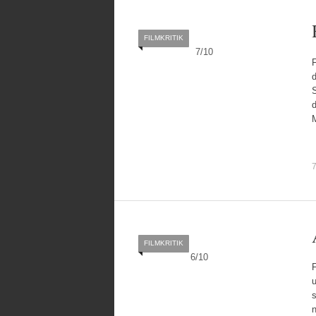
FILMKRITIK
7
/
10
F
d
7
FILMKRITIK
6
/
10
F
u
s
n