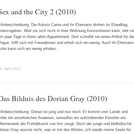
Sex and the City 2 (2010)
ilmbeschreibung: Die Autorin Carrie und ihr Ehemann drohen im Ehealltag
nterzugehen. Weil sie sich nicht in ihrer Wohnung konzentrieren kann, lebt si
in paar Tage in ihrem alten Appartement. Dort schreibt sie einen Artikel für di
ogue, trifft sich mit Freundinnen und erholt sich ein wenig. Auch ihr Ehemann
John kann sich ein wenig erholen…
8. April 2012
Das Bildnis des Dorian Gray (2010)
Filmbeschreibung: Dorian ist jung und nun reich. Er kommt vom Lande und
rbte ein ansehnliches Anwesen, woraufhin ein aufstrebender Künstler ein
Meisterwerk der Porträtkunst von ihm zeugt. Doch der junge und bildhübsche
orian Gray wusste nicht, was er mit den Worten „Ich würde meine Seele für