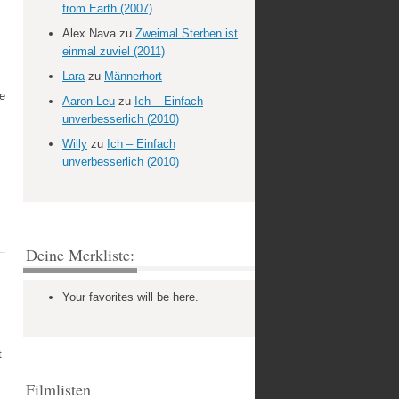
from Earth (2007)
Alex Nava
zu
Zweimal Sterben ist
einmal zuviel (2011)
Lara
zu
Männerhort
me
Aaron Leu
zu
Ich – Einfach
unverbesserlich (2010)
Willy
zu
Ich – Einfach
unverbesserlich (2010)
Deine Merkliste:
Your favorites will be here.
t
Filmlisten