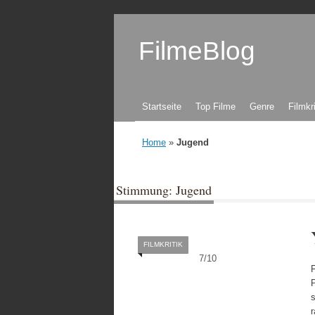
FilmeBlog
Zum Inhalt springen
Startseite
Top Filme
Genre
Filmkr
Home
»
Jugend
Stimmung: Jugend
FILMKRITIK
7
/
10
F
P