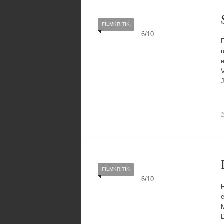
FILMKRITIK
6
/
10
F
u
e
V
2
FILMKRITIK
6
/
10
e
D