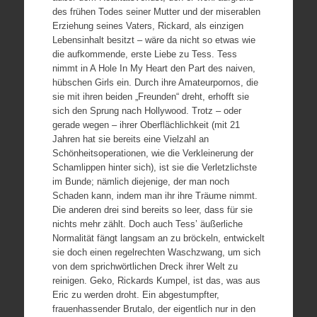
des frühen Todes seiner Mutter und der miserablen
Erziehung seines Vaters, Rickard, als einzigen
Lebensinhalt besitzt – wäre da nicht so etwas wie
die aufkommende, erste Liebe zu Tess. Tess
nimmt in A Hole In My Heart den Part des naiven,
hübschen Girls ein. Durch ihre Amateurpornos, die
sie mit ihren beiden „Freunden“ dreht, erhofft sie
sich den Sprung nach Hollywood. Trotz – oder
gerade wegen – ihrer Oberflächlichkeit (mit 21
Jahren hat sie bereits eine Vielzahl an
Schönheitsoperationen, wie die Verkleinerung der
Schamlippen hinter sich), ist sie die Verletzlichste
im Bunde; nämlich diejenige, der man noch
Schaden kann, indem man ihr ihre Träume nimmt.
Die anderen drei sind bereits so leer, dass für sie
nichts mehr zählt. Doch auch Tess’ äußerliche
Normalität fängt langsam an zu bröckeln, entwickelt
sie doch einen regelrechten Waschzwang, um sich
von dem sprichwörtlichen Dreck ihrer Welt zu
reinigen. Geko, Rickards Kumpel, ist das, was aus
Eric zu werden droht. Ein abgestumpfter,
frauenhassender Brutalo, der eigentlich nur in den