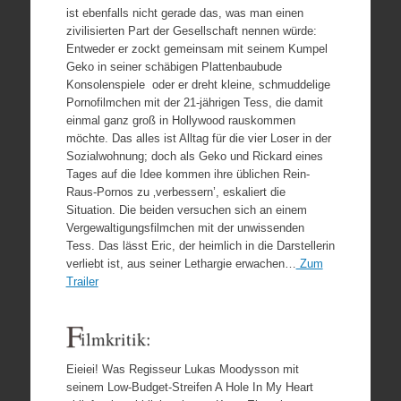
ist ebenfalls nicht gerade das, was man einen
zivilisierten Part der Gesellschaft nennen würde:
Entweder er zockt gemeinsam mit seinem Kumpel
Geko in seiner schäbigen Plattenbaubude
Konsolenspiele oder er dreht kleine, schmuddelige
Pornofilmchen mit der 21-jährigen Tess, die damit
einmal ganz groß in Hollywood rauskommen
möchte. Das alles ist Alltag für die vier Loser in der
Sozialwohnung; doch als Geko und Rickard eines
Tages auf die Idee kommen ihre üblichen Rein-
Raus-Pornos zu ‚verbessern’, eskaliert die
Situation. Die beiden versuchen sich an einem
Vergewaltigungsfilmchen mit der unwissenden
Tess. Das lässt Eric, der heimlich in die Darstellerin
verliebt ist, aus seiner Lethargie erwachen…
Zum
Trailer
F
ilmkritik:
Eieiei! Was Regisseur Lukas Moodysson mit
seinem Low-Budget-Streifen A Hole In My Heart