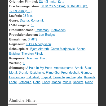
Originaler Filmtitel:
Ett hål i mitt hjärta
Erscheinungsdatum:
08.04.2005 (USA)
,
08.09.2005 (D)
,
17.09.2004 (SE)
Laufzeit:
98 Min.
Genre:
Drama
,
Romantik
FSK-Freigabe:
18
Produktionsland:
Dänemark
,
Schweden
Produktionskosten:
Low-Budget
Einnahmen:
3.784$
Regisseur:
Lukas Moodysson
Schauspieler:
Björn Almroth
,
Goran Marjanovic
,
Sanna
Bråding
,
Thorsten Flinck
Komponist:
Rasmus Thord
Wertung:
6
Stimmung:
A Hole In My Heart
,
Amateurporno
,
Amok
,
Black
Metal
,
Brutalo
,
Erziehung
,
Filme über Freundschaft
,
Games
,
Homevideo
,
Industrial
,
Jugend
,
Keine Jugendfreigabe
,
Konsole
,
Leere
,
Lethargie
,
Liebe
,
Loser
,
Macho
,
Musik
,
Naivität
,
Noise
Ähnliche Filme: