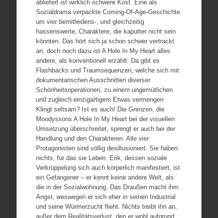
abliefert ist wirklich schwere Kost. Eine als
Sozialdrama verpackte Coming-Of-Age-Geschichte
um vier bemitleidens-, und gleichzeitig
hassenswerte, Charaktere, die kaputter nicht sein
könnten. Das hört sich ja schon schwer vertrackt
an, doch noch dazu ist A Hole In My Heart alles
andere, als konventionell erzählt: Da gibt es
Flashbacks und Traumsequenzen, welche sich mit
dokumentarischen Ausschnitten diverser
Schönheitsoperationen, zu einem ungemütlichen
und zugleich einzigartigem Etwas vermengen.
Klingt seltsam? Ist es auch! Die Grenzen, die
Moodyssons A Hole In My Heart bei der visuellen
Umsetzung überschreitet, sprengt er auch bei der
Handlung und den Charakteren. Alle vier
Protagonisten sind völlig desillusioniert. Sie haben
nichts, für das sie Leben. Erik, dessen soziale
Verkrüppelung sich auch körperlich manifestiert, ist
ein Gefangener – er kennt keine andere Welt, als
die in der Sozialwohnung. Das Draußen macht ihm
Angst, weswegen er sich eher in seinen Industrial
und seine Würmerzucht flieht. Nichts treibt ihn an,
außer dem Realitätsverlust, den er wohl aufgrund