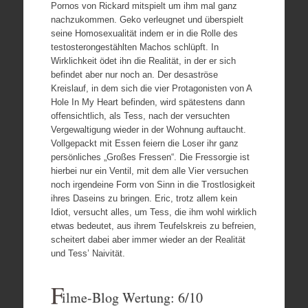
Pornos von Rickard mitspielt um ihm mal ganz
nachzukommen. Geko verleugnet und überspielt
seine Homosexualität indem er in die Rolle des
testosterongestählten Machos schlüpft. In
Wirklichkeit ödet ihn die Realität, in der er sich
befindet aber nur noch an. Der desaströse
Kreislauf, in dem sich die vier Protagonisten von A
Hole In My Heart befinden, wird spätestens dann
offensichtlich, als Tess, nach der versuchten
Vergewaltigung wieder in der Wohnung auftaucht.
Vollgepackt mit Essen feiern die Loser ihr ganz
persönliches „Großes Fressen“. Die Fressorgie ist
hierbei nur ein Ventil, mit dem alle Vier versuchen
noch irgendeine Form von Sinn in die Trostlosigkeit
ihres Daseins zu bringen. Eric, trotz allem kein
Idiot, versucht alles, um Tess, die ihm wohl wirklich
etwas bedeutet, aus ihrem Teufelskreis zu befreien,
scheitert dabei aber immer wieder an der Realität
und Tess’ Naivität.
F
ilme-Blog Wertung: 6/10