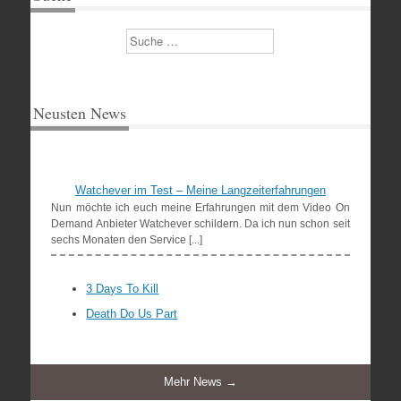
Suchen
Neusten News
Watchever im Test – Meine Langzeiterfahrungen
Nun möchte ich euch meine Erfahrungen mit dem Video On
Demand Anbieter Watchever schildern. Da ich nun schon seit
sechs Monaten den Service [...]
3 Days To Kill
Death Do Us Part
Mehr News →