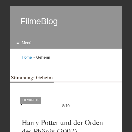
FilmeBlog
Menü
Zum Inhalt springen
Home
»
Geheim
Stimmung: Geheim
FILMKRITIK
8
/
10
Harry Potter und der Orden
des Phönix (2007)