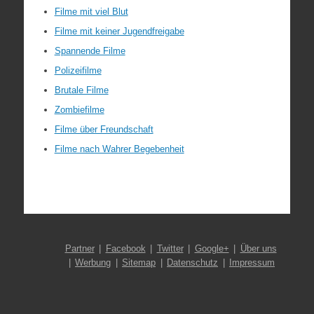
Filme mit viel Blut
Filme mit keiner Jugendfreigabe
Spannende Filme
Polizeifilme
Brutale Filme
Zombiefilme
Filme über Freundschaft
Filme nach Wahrer Begebenheit
Partner
Facebook
Twitter
Google+
Über uns
Werbung
Sitemap
Datenschutz
Impressum