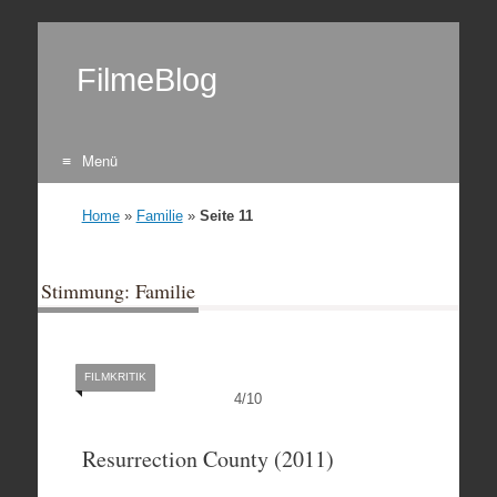
FilmeBlog
Menü
Zum Inhalt springen
Home
»
Familie
»
Seite 11
Stimmung: Familie
FILMKRITIK
4
/
10
Resurrection County (2011)