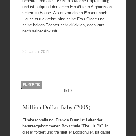
bedeutet ihm alles. Er ist als Marine-Captain tätig
und ist aufgrund der vielen Einsätze in Afghanistan
selten zu Hause. Als er von einem Einsatz nach
Hause zurückkehrt, sind seine Frau Grace und
seine beiden Töchter sehr glücklich, doch kurz
nach seiner Ankunft…
22. Januar 2011
FILMKRITIK
8
/
10
Million Dollar Baby (2005)
Filmbeschreibung: Frankie Dunn ist Leiter der
heruntergekommenen Boxschule “The Hit Pit”. In
dieser fördert und trainiert er Boxschüler, ist dabei