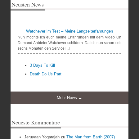
Neusten News
Watchever im Test – Meine Langzeiterfahrungen
Nun möchte ich euch meine Erfahrungen mit dem Video On
Demand Anbieter Watchever schildern. Da ich nun schon seit
sechs Monaten den Service [...]
3 Days To Kill
Death Do Us Part
Mehr News →
Neueste Kommentare
Jeruyaan Yogarajah
zu
The Man from Earth (2007)