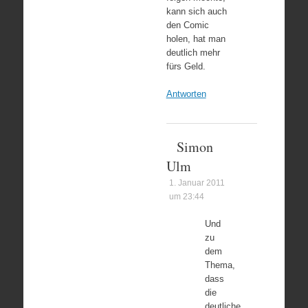
kann sich auch
den Comic
holen, hat man
deutlich mehr
fürs Geld.
Antworten
Simon
Ulm
1. Januar 2011
um 23:44
Und
zu
dem
Thema,
dass
die
deutliche