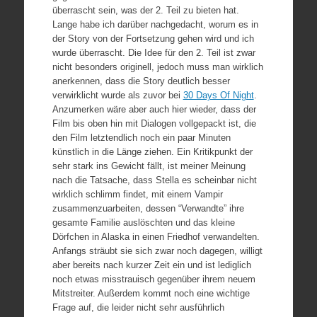
überrascht sein, was der 2. Teil zu bieten hat.
Lange habe ich darüber nachgedacht, worum es in
der Story von der Fortsetzung gehen wird und ich
wurde überrascht. Die Idee für den 2. Teil ist zwar
nicht besonders originell, jedoch muss man wirklich
anerkennen, dass die Story deutlich besser
verwirklicht wurde als zuvor bei
30 Days Of Night
.
Anzumerken wäre aber auch hier wieder, dass der
Film bis oben hin mit Dialogen vollgepackt ist, die
den Film letztendlich noch ein paar Minuten
künstlich in die Länge ziehen. Ein Kritikpunkt der
sehr stark ins Gewicht fällt, ist meiner Meinung
nach die Tatsache, dass Stella es scheinbar nicht
wirklich schlimm findet, mit einem Vampir
zusammenzuarbeiten, dessen “Verwandte” ihre
gesamte Familie auslöschten und das kleine
Dörfchen in Alaska in einen Friedhof verwandelten.
Anfangs sträubt sie sich zwar noch dagegen, willigt
aber bereits nach kurzer Zeit ein und ist lediglich
noch etwas misstrauisch gegenüber ihrem neuem
Mitstreiter. Außerdem kommt noch eine wichtige
Frage auf, die leider nicht sehr ausführlich