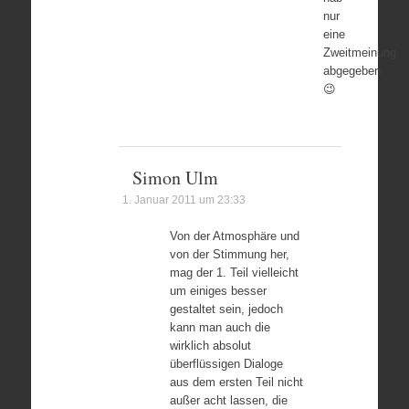
nur
eine
Zweitmeinung
abgegeben
😉
Simon Ulm
1. Januar 2011 um 23:33
Von der Atmosphäre und
von der Stimmung her,
mag der 1. Teil vielleicht
um einiges besser
gestaltet sein, jedoch
kann man auch die
wirklich absolut
überflüssigen Dialoge
aus dem ersten Teil nicht
außer acht lassen, die