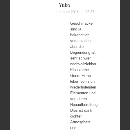
Yuko
1. Januar 2011 um 23:27
Geschmäcker
sind ja
bekanntlich
verschieden,
aber die
Begründung ist
sehr schwer
nachvollziehbar.
Klassische
Genre-Filme
leben von sich
wiederholenden
Elementen und
von deren
Neuaufbereitung.
Dies ist dank
dichter
Atmosphäre
und