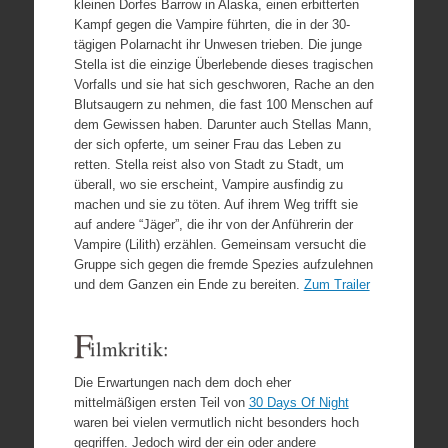
kleinen Dorfes Barrow in Alaska, einen erbitterten
Kampf gegen die Vampire führten, die in der 30-
tägigen Polarnacht ihr Unwesen trieben. Die junge
Stella ist die einzige Überlebende dieses tragischen
Vorfalls und sie hat sich geschworen, Rache an den
Blutsaugern zu nehmen, die fast 100 Menschen auf
dem Gewissen haben. Darunter auch Stellas Mann,
der sich opferte, um seiner Frau das Leben zu
retten. Stella reist also von Stadt zu Stadt, um
überall, wo sie erscheint, Vampire ausfindig zu
machen und sie zu töten. Auf ihrem Weg trifft sie
auf andere “Jäger”, die ihr von der Anführerin der
Vampire (Lilith) erzählen. Gemeinsam versucht die
Gruppe sich gegen die fremde Spezies aufzulehnen
und dem Ganzen ein Ende zu bereiten.
Zum Trailer
F
ilmkritik:
Die Erwartungen nach dem doch eher
mittelmäßigen ersten Teil von
30 Days Of Night
waren bei vielen vermutlich nicht besonders hoch
gegriffen. Jedoch wird der ein oder andere