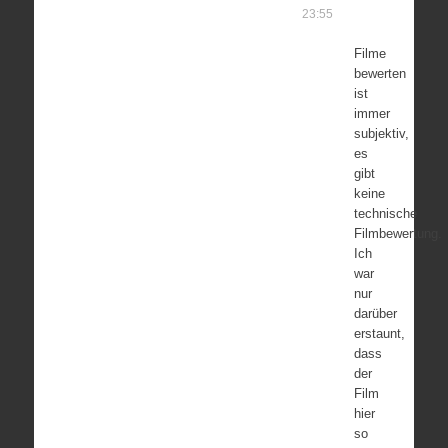
23:55
Filme
bewerten
ist
immer
subjektiv,
es
gibt
keine
technische
Filmbewertung.
Ich
war
nur
darüber
erstaunt,
dass
der
Film
hier
so